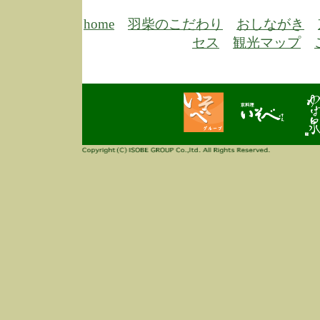
6/30
弊
膳
home
羽柴のこだわり
おしながき
5/26
昨
セス
観光マップ
定
改
ん
4/14
誠
3/3
高
多
春
す
当
ご
3/3
高
だ
多
春
当
ご
1/7
誠
2
来
info
毎