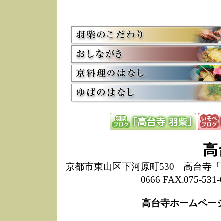
5/8
高
た
多
3/2
京
会
利
高
お
12/15
高
し
た
来
ぜ
12/8
誠
高
1
10/20
高
京都市東山区下河原町530 高台寺「ねね
期
0666 FAX.075-
前
当
高台寺ホームペー
8/18
高
し