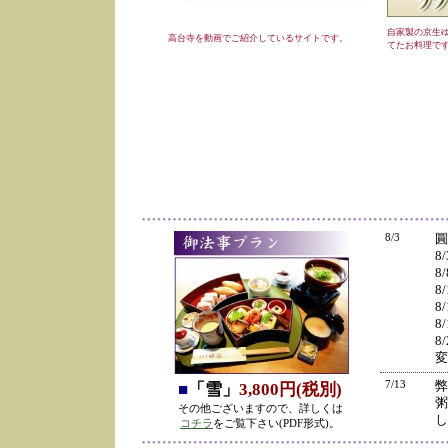
自家製の京生
高台寺を動画でご紹介しているサイトです。
てたお料理で
8/3
圓
8
8
8
8
8
8
変
7/13
弊
■
「雪」
3,800円(税別)
粥
その他ございますので、詳しくは
し
コチラ
をご覧下さい(PDF形式)。
の