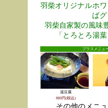
羽柴オリジナルホワ
ばグ
羽柴自家製の風味
「とろとろ湯葉
プラスメニ
湯豆腐
880円(税込)
その他のメニュ
●
●
●