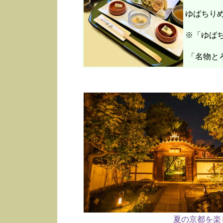
ゆばちり
※「ゆばち
「名物と
夏の京都を楽