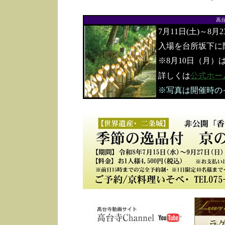
高
7月11日(土)～8月
入場を台所坂下に
※8月10日（月）
詳しくは
公式ホー
※写真は開催時の