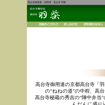
高台寺御用達 京料理 高台寺 羽柴
高台寺御用達の京都高台寺「羽
の“ねねの道”の中程、高
高台寺秘蔵の秀吉の“陣中弁当
んだんに盛り