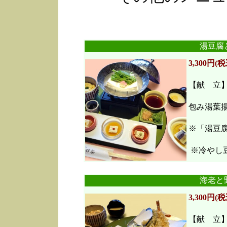
湯豆腐
3,300円(税
【献 立
包み湯葉
※「湯豆
※冷やし豆
海老と
3,300円(税
【献 立