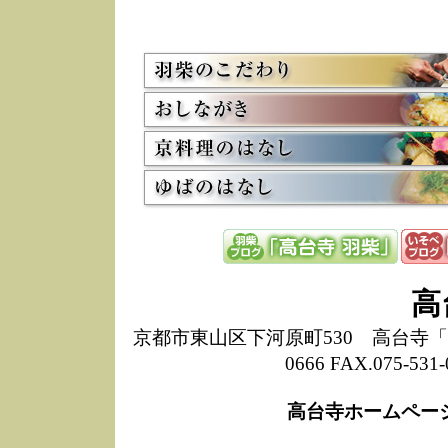
5/8
高
た
多
3/2
京
会
利
高
お
12/15
高
し
た
来
ぜ
12/8
誠
高
1
10/20
高
京都市東山区下河原町530 高台寺「ねね
期
0666 FAX.075-
前
当
高台寺ホームペー
8/18
高
し