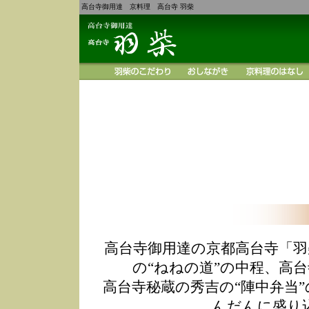
高台寺御用達 京料理 高台寺 羽柴
高台寺御用達の京都高台寺「羽
の“ねねの道”の中程、高
高台寺秘蔵の秀吉の“陣中弁当
んだんに盛り