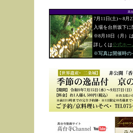
高
7月11日(土)～8月
入場を台所坂下に
※8月10日（月）
詳しくは
公式ホー
※写真は開催時の