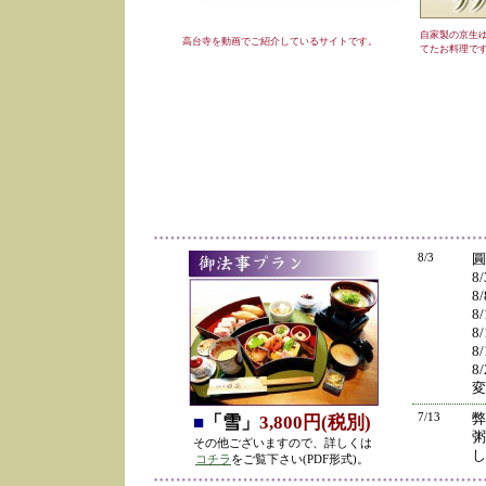
自家製の京生
高台寺を動画でご紹介しているサイトです。
てたお料理で
8/3
圓
8
8
8
8
8
8
変
7/13
弊
■
「雪」
3,800円(税別)
粥
その他ございますので、詳しくは
し
コチラ
をご覧下さい(PDF形式)。
の