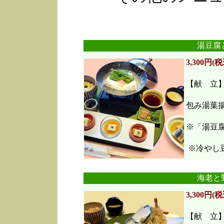
湯豆腐
3,300円(税
【献 立
包み湯葉
※「湯豆
※冷やし豆
海老と
3,300円(税
【献 立