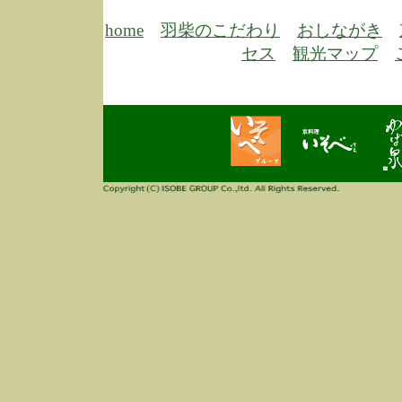
6/30
弊
膳
home
羽柴のこだわり
おしながき
5/26
昨
セス
観光マップ
定
改
ん
4/14
誠
3/3
高
多
春
す
当
ご
3/3
高
だ
多
春
当
ご
1/7
誠
2
来
info
毎