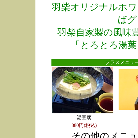
羽柴オリジナルホワ
ばグ
羽柴自家製の風味
「とろとろ湯葉
プラスメニ
湯豆腐
880円(税込)
その他のメニュ
●
●
●