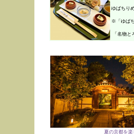
ゆばちり
※「ゆばち
「名物と
夏の京都を楽