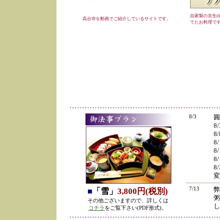
自家製の京生
高台寺を動画でご紹介しているサイトです。
てたお料理で
8/3
圓
8
8
8
8
8
8
変
7/13
弊
■
「雪」
3,800円(税別)
粥
その他ございますので、詳しくは
し
コチラ
をご覧下さい(PDF形式)。
の