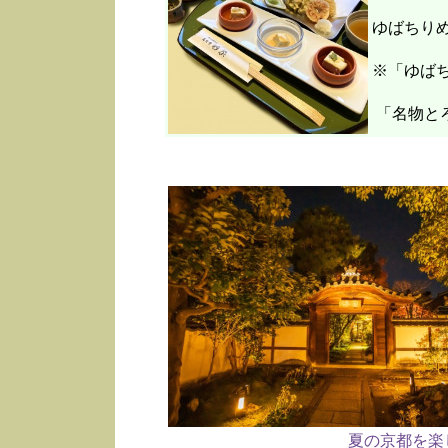
ゆばちり
※「ゆばち
「名物と
夏の京都を楽