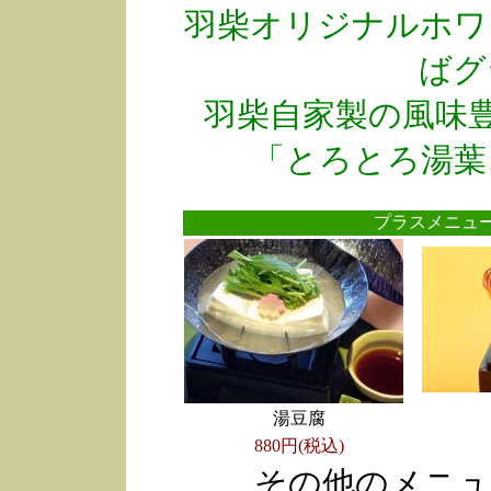
羽柴オリジナルホワ
ばグ
羽柴自家製の風味
「とろとろ湯葉
プラスメニ
湯豆腐
880円(税込)
その他のメニュ
●
●
●