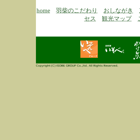
6/30
弊
膳
home
羽柴のこだわり
おしながき
5/26
昨
セス
観光マップ
定
改
ん
4/14
誠
3/3
高
多
春
す
当
ご
3/3
高
だ
多
春
当
ご
1/7
誠
2
来
info
毎