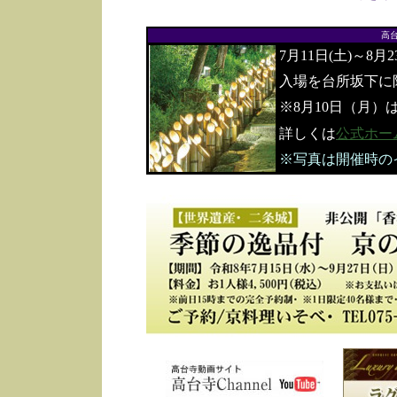
高
7月11日(土)～8月
入場を台所坂下に
※8月10日（月）
詳しくは
公式ホー
※写真は開催時の