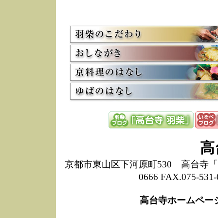
5/8
高
た
多
3/2
京
会
利
高
お
12/15
高
し
た
来
ぜ
12/8
誠
高
1
10/20
高
京都市東山区下河原町530 高台寺「ねね
期
0666 FAX.075-
前
当
高台寺ホームペー
8/18
高
し