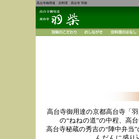
高台寺御用達 京料理 高台寺 羽柴
高台寺御用達の京都高台寺「羽
の“ねねの道”の中程、高
高台寺秘蔵の秀吉の“陣中弁当
んだんに盛り