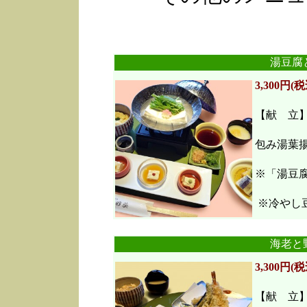
湯豆腐
3,300円(税
【献 立
包み湯葉
※「湯豆
※冷やし豆
海老と
3,300円(税
【献 立