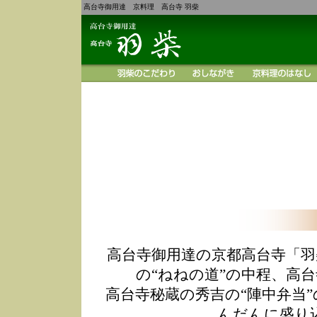
高台寺御用達 京料理 高台寺 羽柴
高台寺御用達の京都高台寺「羽
の“ねねの道”の中程、高
高台寺秘蔵の秀吉の“陣中弁当
んだんに盛り