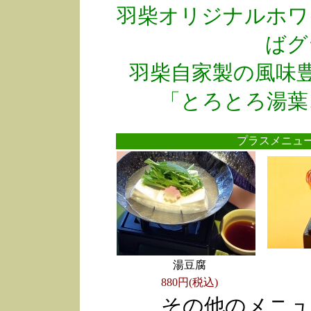
羽柴オリジナルホワ
ばグ
羽柴自家製の風味
「とろとろ湯葉
プラスメニ
湯豆腐
880円(税込)
その他のメニュ
●
●
●