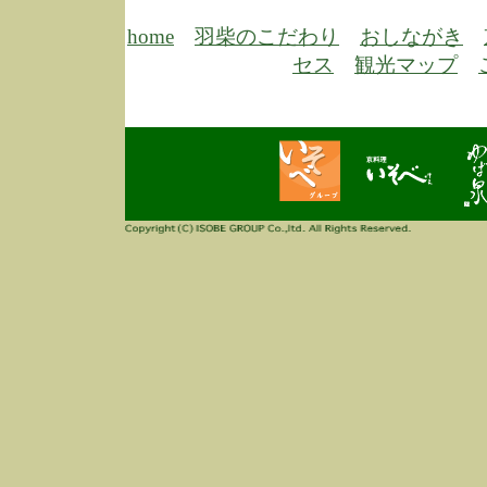
6/30
弊
膳
home
羽柴のこだわり
おしながき
5/26
昨
セス
観光マップ
定
改
ん
4/14
誠
3/3
高
多
春
す
当
ご
3/3
高
だ
多
春
当
ご
1/7
誠
2
来
info
毎