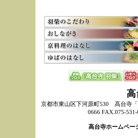
5/8
高
た
多
3/2
京
会
利
高
お
12/15
高
し
た
来
ぜ
12/8
誠
高
1
10/20
高
京都市東山区下河原町530 高台寺「ねね
期
0666 FAX.075-
前
当
高台寺ホームペー
8/18
高
し