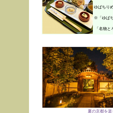
ゆばちり
※「ゆばち
「名物と
夏の京都を楽