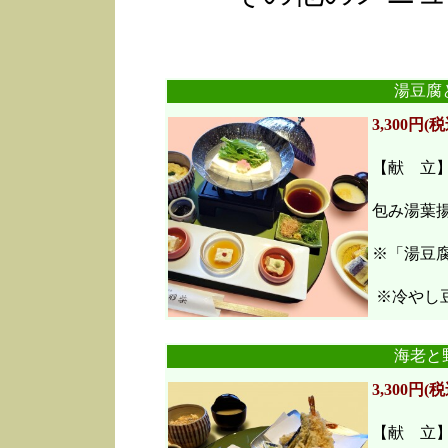
湯豆腐
3,300円(税
【献 立
包み湯葉
※「湯豆
※冷やし豆
海老と
3,300円(税
【献 立