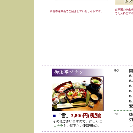
自家製の京生
高台寺を動画でご紹介しているサイトです。
てたお料理で
8/3
圓
8
8
8
8
8
8
変
7/13
弊
■
「雪」
3,800円(税別)
粥
その他ございますので、詳しくは
し
コチラ
をご覧下さい(PDF形式)。
の