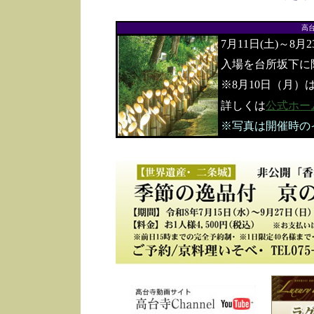
高
7月11日(土)～8月
入場を台所坂下に
※8月10日（月）
詳しくは
公式ホー
※写真は開催時の