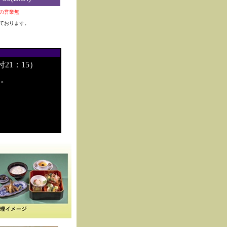
0夜の営業無
ております。
付21：15）
す。