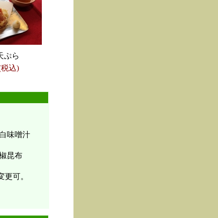
天ぷら
(税込)
白味噌汁
椒昆布
変更可。