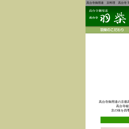
高台寺御用達 京料理 高台寺 
高台寺御用達の京都
高台寺秘
京の味を四