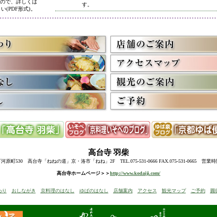
ので、詳しくは
す。
い(PDF形式)。
5/8
高台寺・圓徳院 春のライトアップ終了に伴い、表示を
多くのお客様にご利用いただき、ありがとうございまし
3/2
京料理いそべ担当・世界遺産二条城での特別昼食、高台
終了に伴い削除させていただきました。多くのお客様に
うございました。
高台寺・圓徳院・春の夜間ライトアップのお知らせを表
お越しの際のお食事に、ぜひ当店をご利用下さい。
12/15
高台寺・秋の夜間特別拝観終了に伴い、表示を削除させ
たくさんのお客様にお越しいただき、ありがとうござい
来年1月からの催しを2件表示させていただきました。
ぜひご予約下さい。
12/8
誠に勝手ながら12/10(水)臨時休業とさせていただきます
12/13(土)は寺院行事の為、休業とさせていただきます。
10/20
高台寺・圓徳院・秋の夜間特別拝観のお知らせを表示し
期間中はお昼の営業に加えて、夜も営業いたします。
高台寺
羽柴
前日までにご予約ください。
当日はお並びいただいた順に席へご案内いたします。
町530 高台寺「ねねの道」京・洛市「ねね」2F TEL.075-531-0666 FAX.075-531-0665 営業
8/18
高台寺・秋の夜の観月茶会と秋の夜間特別拝観のお知ら
高台寺ホームページ＞＞
http://www.kodaiji.com/
6/30
弊社グループ店舗、京料理いそべが担当いたします、「
わり
おしながき
京料理のはなし
ゆばのはなし
店舗案内
アクセス
観光マップ
ご予約
圓
らせを追加しました。
5/26
昨今の原材料費・燃料費・人件費等の高騰によりやむを
いただきます
。