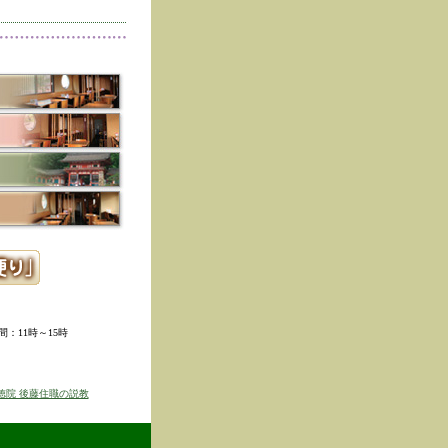
削除しました。
た。
寺冬の夜の茶会「夜咄」
ご利用いただきありがと
示しました。
ていただきました。
ました。
。
ました。
時間：11時～15時
せを表示しました
京のゆば粥御膳」のお知
徳院 後藤住職の説教
得ず、
価格改定をさせて