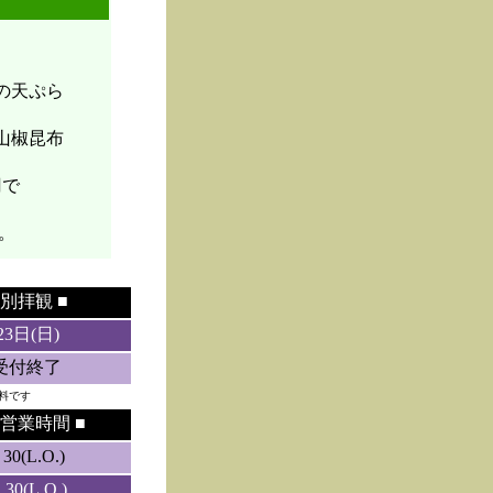
菜の天ぷら
山椒昆布
円で
。
別拝観 ■
23日(日)
5受付終了
料です
営業時間 ■
0(L.O.)
0(L.O.)