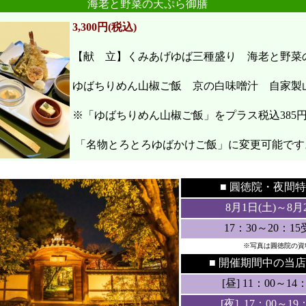
海老と野菜の天ぷら御膳
3,300円(税込)
【献 立】くみあげゆば三種盛り 海老と野
ゆばちりめん山椒ご飯 京の白味噌汁 自家製
※「ゆばちりめん山椒ご飯」をプラス税込385
「名物とろとろゆばかけご飯」に変更可能です
●
●
■ 圓徳院・
夜間特
8月1日(土
)～8月
17：30～20：1
※写真は圓徳院の資
■ 開催期間中の当店
[昼] 11：00～14：3
[夜] 17：00～19：3