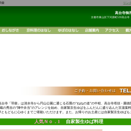
羽柴
リン
高台寺御用
京都市東山区下河原町530高台寺
高台寺「羽柴」は清水寺から円山公園に通じる石畳の“ねねの道”の中程、高台寺塔頭・圓徳
蔵の秀吉の“陣中弁当”のアレンジを始め、自家製京生ゆばをふんだんに盛り込んだ京湯葉
季ともどもに心ゆくまでご堪能いただけます。また、お帰りのお土産には自家製京生ゆばも
人気Ｎｏ．1
自家製生ゆば料理