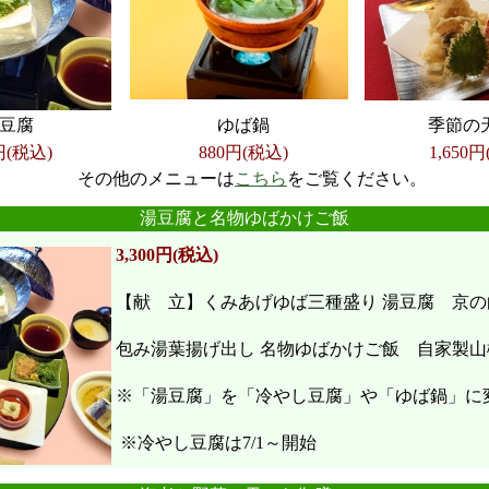
豆腐
ゆば鍋
季節の
円(税込)
880円(税込)
1,650
円
その他のメニューは
こちら
をご覧ください。
●
●
●
●
●
●
湯豆腐と名物ゆばかけご飯
3,300円(税込)
【献 立】くみあげゆば三種盛り 湯豆腐 京の
包み湯葉揚げ出し 名物ゆばかけご飯 自家製山
※「湯豆腐」を「冷やし豆腐」や「ゆば鍋」に
※冷やし豆腐は7/1～開始
●