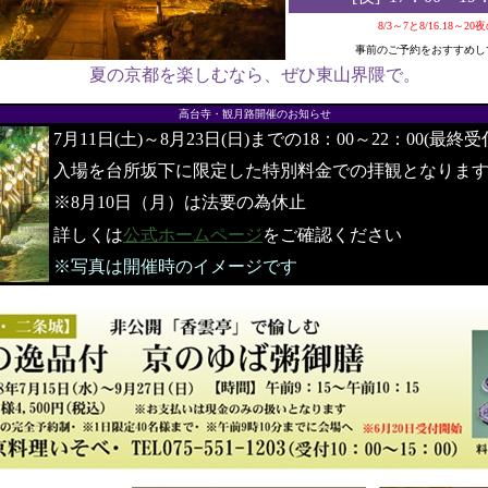
8/3～7と8/16.18～2
事前のご予約をおすすめし
夏の京都を楽しむなら、ぜひ東山界隈で。
●
高台寺・観月路開催のお知らせ
7月11日(土)～8月23日(日)までの18：00～22：00(最終受
入場を台所坂下に限定した特別料金での拝観となりま
※8月10日（月）は法要の為休止
詳しくは
公式ホームページ
をご確認ください
※写真は開催時のイメージです
●