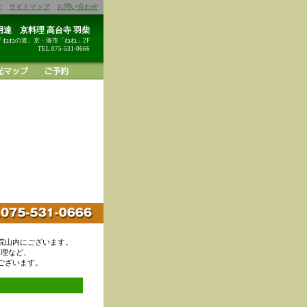
ク
サイトマップ
お問い合わせ
達 京料理 高台寺 羽柴
「ねねの道」京・洛市「ねね」2F
TEL.075-531-0666
院山内にございます。
料理など、
ございます。