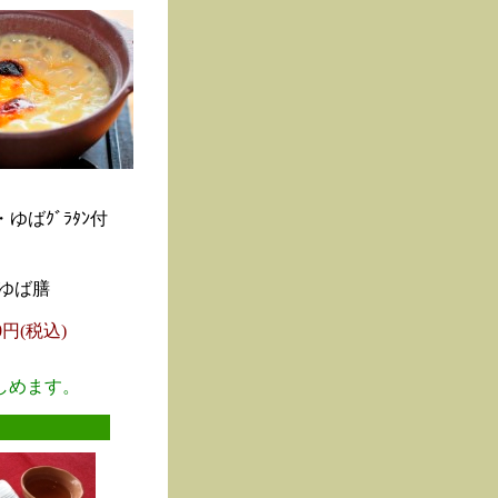
ゆばｸﾞﾗﾀﾝ付
ゆば膳
00円(税込)
しめます。