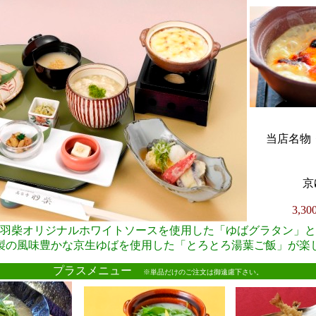
当店名物・
京
3,3
羽柴オリジナルホワイトソースを使用した「ゆばグラタン」と
製の風味豊かな京生ゆばを使用した「とろとろ湯葉ご飯」が楽
●
プラスメニュー
※単品だけのご注文は御遠慮下さい。