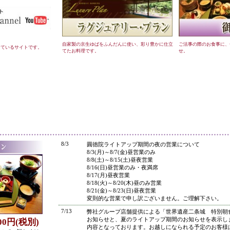
自家製の京生ゆばをふんだんに使い、彩り豊かに仕立
ご法事の際のお食事に、
しているサイトです。
てたお料理です。
せ。
●
8/3
圓徳院ライトアップ期間の夜の営業について
8/3(月)～8/7(金)昼営業のみ
8/8(土)～8/15(土)昼夜営業
8/16(日)昼営業のみ・夜満席
8/17(月)昼夜営業
8/18(火)～8/20(木)昼のみ営業
8/21(金)～8/23(日)昼夜営業
変則的な営業で申し訳ございません。ご理解下さい。
7/13
弊社グループ店舗提供による「世界遺産二条城 特別朝
お知らせと、夏のライトアップ期間のお知らせを表示し
800円(税別)
内容となっております。お越しになられる予定のお客様