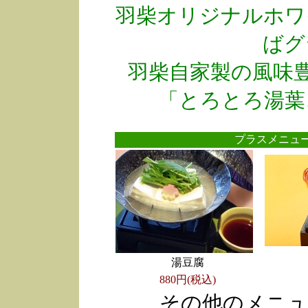
羽柴オリジナルホワ
ばグ
羽柴自家製の風味
「とろとろ湯葉
プラスメニ
湯豆腐
880円(税込)
その他のメニュ
●
●
●