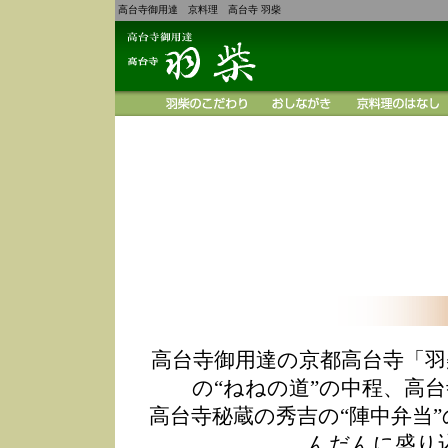
高台寺御用達 京料理 高台寺 羽柴
高台寺御用達の京都高台寺「羽
の“ねねの道”の中程、高
高台寺秘蔵の秀吉の“陣中弁当
んだんに盛り