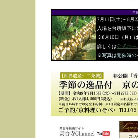
高
7月11日(土)～8月
入場を台所坂下に
※8月10日（月）
詳しくは
公式ホー
※写真は開催時の