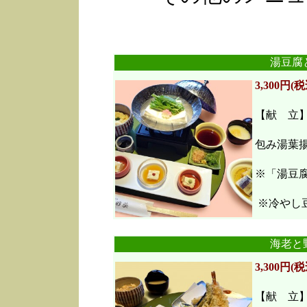
湯豆腐
3,300円(税
【献 立
包み湯葉
※「湯豆
※冷やし豆
海老と
3,300円(税
【献 立