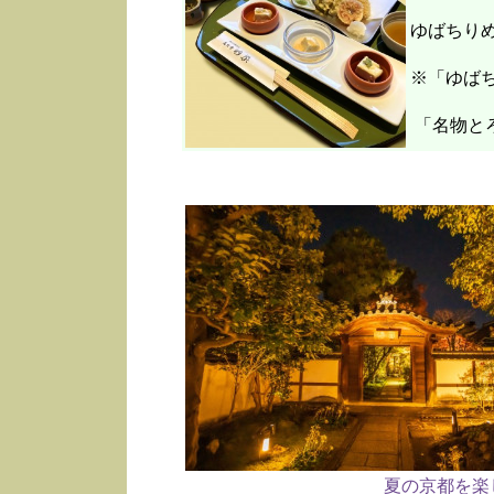
ゆばちり
※「ゆばち
「名物と
夏の京都を楽