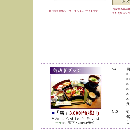
自家製の京生
高台寺を動画でご紹介しているサイトです。
てたお料理で
8/3
圓
8
8
8
8
8
8
変
7/13
弊
■
「雪」
3,800円(税別)
粥
その他ございますので、詳しくは
し
コチラ
をご覧下さい(PDF形式)。
の