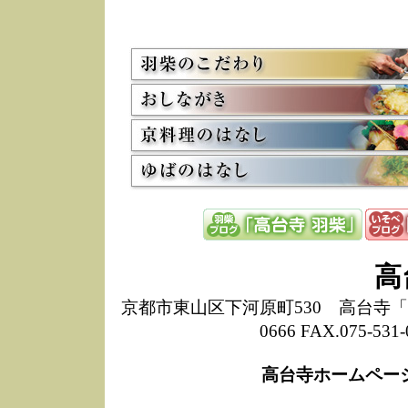
5/8
高
た
多
3/2
京
会
利
高
お
12/15
高
し
た
来
ぜ
12/8
誠
高
1
10/20
高
京都市東山区下河原町530 高台寺「ねね
期
0666 FAX.075-
前
当
高台寺ホームペー
8/18
高
し