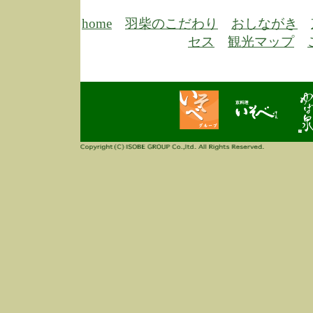
6/30
弊
膳
home
羽柴のこだわり
おしながき
5/26
昨
セス
観光マップ
定
改
ん
4/14
誠
3/3
高
多
春
す
当
ご
3/3
高
だ
多
春
当
ご
1/7
誠
2
来
info
毎