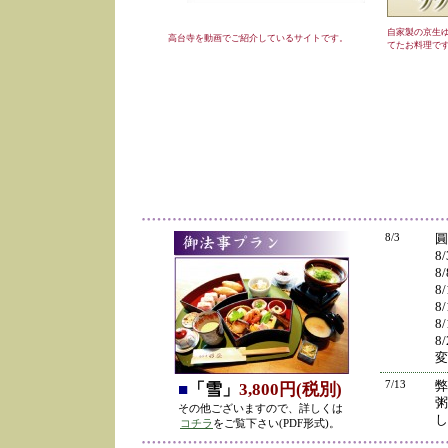
自家製の京生
高台寺を動画でご紹介しているサイトです。
てたお料理で
8/3
圓
8
8
8
8
8
8
変
7/13
弊
■
「雪」
3,800円(税別)
粥
その他ございますので、詳しくは
し
コチラ
をご覧下さい(PDF形式)。
の