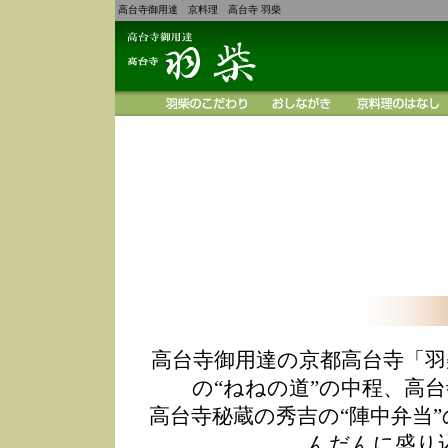
高台寺御用達 京料理 高台寺 羽柴
高台寺御用達の京都高台寺「羽
の“ねねの道”の中程、高
高台寺秘蔵の秀吉の“陣中弁当
んだんに盛り