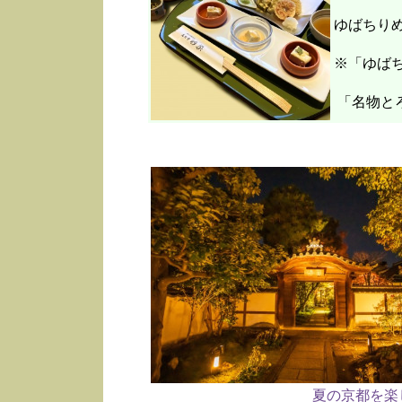
ゆばちり
※「ゆばち
「名物と
夏の京都を楽