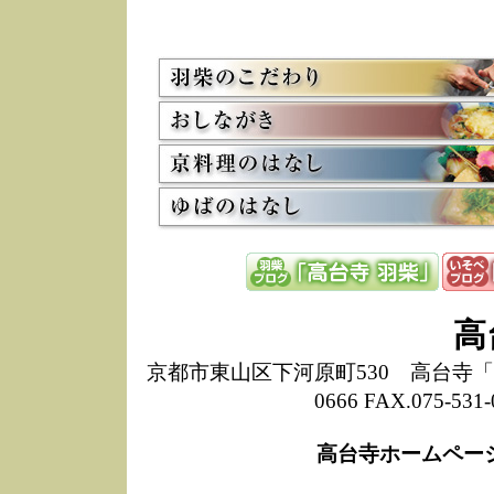
5/8
高
た
多
3/2
京
会
利
高
お
12/15
高
し
た
来
ぜ
12/8
誠
高
1
10/20
高
京都市東山区下河原町530 高台寺「ねね
期
0666 FAX.075-
前
当
高台寺ホームペー
8/18
高
し