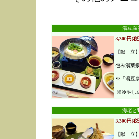
湯豆腐
3,300円(税
【献 立
包み湯葉
※「湯豆
※冷やし豆
海老と
3,300円(税
【献 立