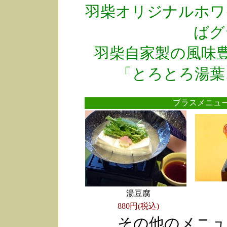
羽柴オリジナルホワ
ばグ
羽柴自家製の風味
「とろとろ湯葉
プラスメニ
湯豆腐
880円(税込)
その他のメニュ
●
●
●