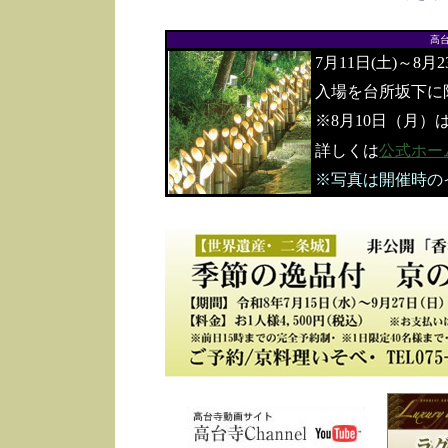
高
7月11日(土)～8月
入場を台所坂下に
※8月10日（月）
詳しくは
公式ホー
※写真は開催時の