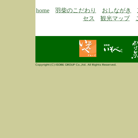
6/30
弊
膳
home
羽柴のこだわり
おしながき
5/26
昨
セス
観光マップ
定
改
ん
4/14
誠
3/3
高
多
春
す
当
ご
3/3
高
だ
多
春
当
ご
1/7
誠
2
来
info
毎