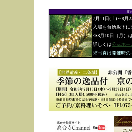
高
7月11日(土)～8月
入場を台所坂下に
※8月10日（月）
詳しくは
公式ホー
※写真は開催時の