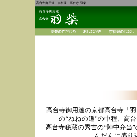
高台寺御用達 京料理 高台寺 羽柴
高台寺御用達の京都高台寺「羽
の“ねねの道”の中程、高
高台寺秘蔵の秀吉の“陣中弁当
んだんに盛り