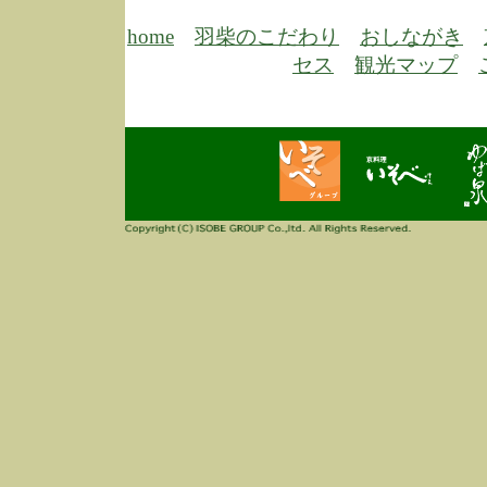
6/30
弊
膳
home
羽柴のこだわり
おしながき
5/26
昨
セス
観光マップ
定
改
ん
4/14
誠
3/3
高
多
春
す
当
ご
3/3
高
だ
多
春
当
ご
1/7
誠
2
来
info
毎