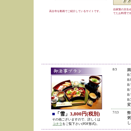
自家製の京生
高台寺を動画でご紹介しているサイトです。
てたお料理で
8/3
圓
8
8
8
8
8
8
変
7/13
弊
■
「雪」
3,800円(税別)
粥
その他ございますので、詳しくは
し
コチラ
をご覧下さい(PDF形式)。
の