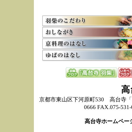
5/8
高
た
多
3/2
京
会
利
高
お
12/15
高
し
た
来
ぜ
12/8
誠
高
1
10/20
高
京都市東山区下河原町530 高台寺「ねね
期
0666 FAX.075-
前
当
高台寺ホームペー
8/18
高
し