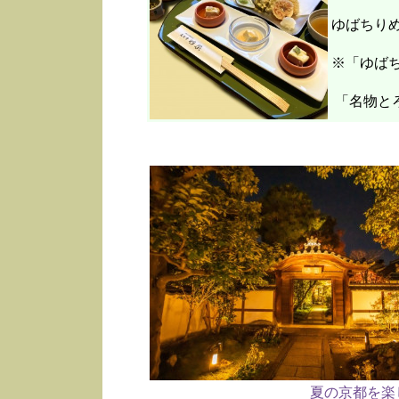
ゆばちり
※「ゆばち
「名物と
夏の京都を楽