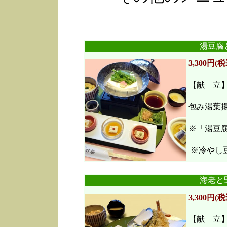
湯豆腐
3,300円(税
【献 立
包み湯葉
※「湯豆
※冷やし豆
海老と
3,300円(税
【献 立