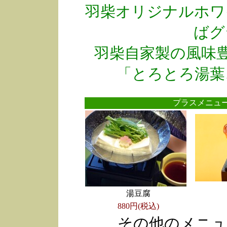
羽柴オリジナルホワ
ばグ
羽柴自家製の風味
「とろとろ湯葉
プラスメニ
湯豆腐
880円(税込)
その他のメニュ
●
●
●