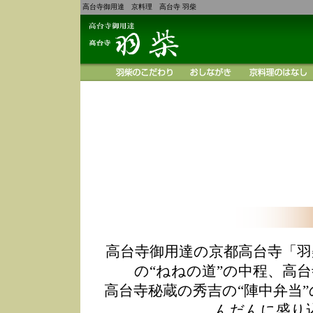
高台寺御用達 京料理 高台寺 羽柴
高台寺御用達の京都高台寺「羽
の“ねねの道”の中程、高
高台寺秘蔵の秀吉の“陣中弁当
んだんに盛り