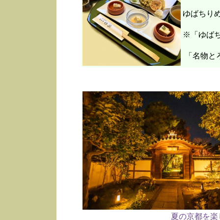
ゆばちり
※「ゆばち
「名物と
夏の京都を楽