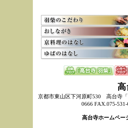
5/8
高
た
多
3/2
京
会
利
高
お
12/15
高
し
た
来
ぜ
12/8
誠
高
1
10/20
高
京都市東山区下河原町530 高台寺「ねね
期
0666 FAX.075-
前
当
高台寺ホームペー
8/18
高
し