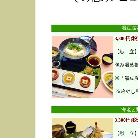
湯豆腐
3,300円(税
【献 立
包み湯葉
※「湯豆
※冷やし豆
海老と
3,300円(税
【献 立