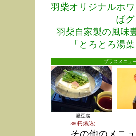
羽柴オリジナルホワ
ばグ
羽柴自家製の風味
「とろとろ湯葉
プラスメニ
湯豆腐
880円(税込)
その他のメニュ
●
●
●