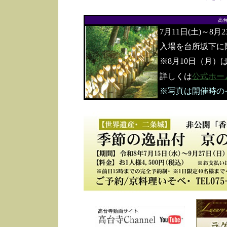
高
7月11日(土)～8月
入場を台所坂下に
※8月10日（月）
詳しくは
公式ホー
※写真は開催時の