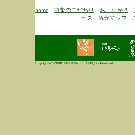
6/30
弊
膳
home
羽柴のこだわり
おしながき
5/26
昨
セス
観光マップ
定
改
ん
4/14
誠
3/3
高
多
春
す
当
ご
3/3
高
だ
多
春
当
ご
1/7
誠
2
来
info
毎