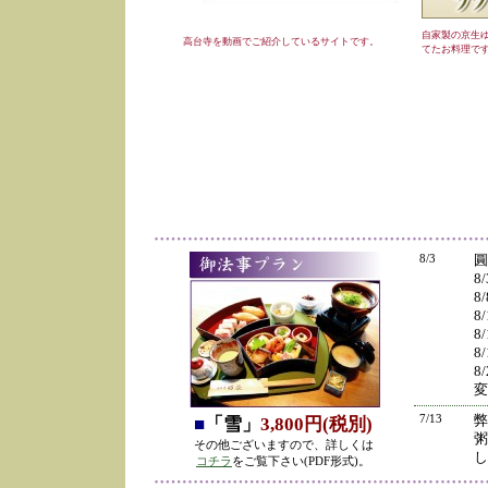
自家製の京生
高台寺を動画でご紹介しているサイトです。
てたお料理で
8/3
圓
8
8
8
8
8
8
変
7/13
弊
■
「雪」
3,800円(税別)
粥
その他ございますので、詳しくは
し
コチラ
をご覧下さい(PDF形式)。
の