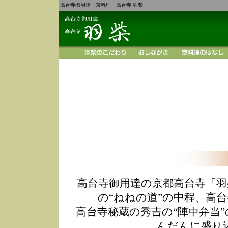
高台寺御用達 京料理 高台寺 羽柴
高台寺御用達の京都高台寺「羽
の“ねねの道”の中程、高
高台寺秘蔵の秀吉の“陣中弁当
んだんに盛り