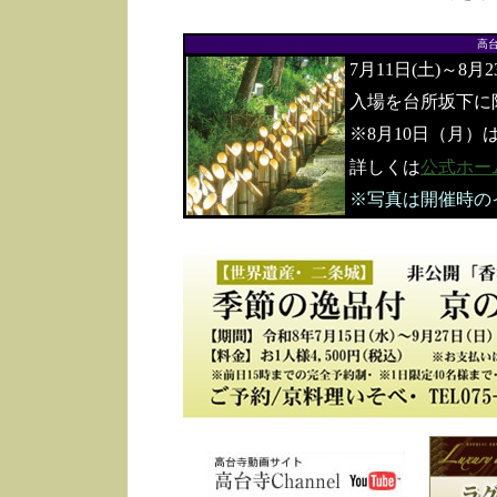
高
7月11日(土)～8月
入場を台所坂下に
※8月10日（月）
詳しくは
公式ホー
※写真は開催時の