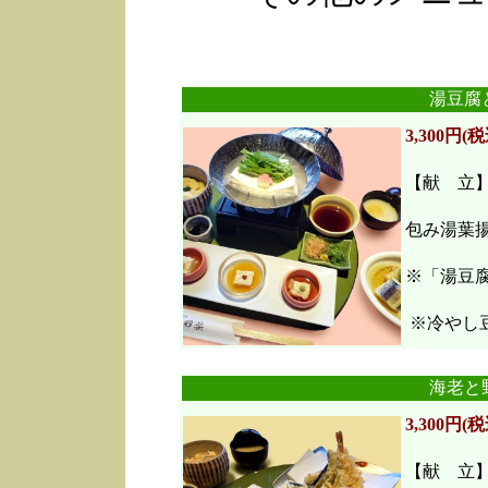
湯豆腐
3,300円(税
【献 立
包み湯葉
※「湯豆
※冷やし豆
海老と
3,300円(税
【献 立