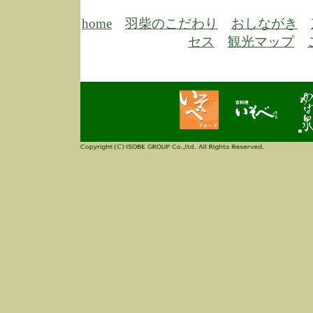
6/30
弊
膳
home
羽柴のこだわり
おしながき
5/26
昨
セス
観光マップ
定
改
ん
4/14
誠
3/3
高
多
春
す
当
ご
3/3
高
だ
多
春
当
ご
1/7
誠
2
来
info
毎