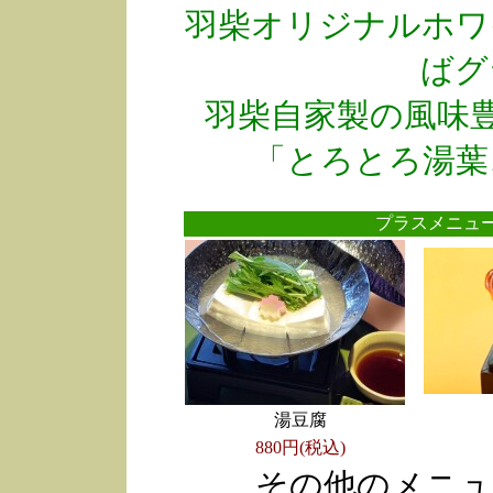
羽柴オリジナルホワ
ばグ
羽柴自家製の風味
「とろとろ湯葉
プラスメニ
湯豆腐
880円(税込)
その他のメニュ
●
●
●