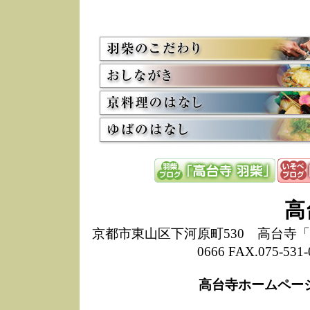
5/8
高
た
多
3/2
京
会
利
高
お
12/15
高
し
た
来
ぜ
12/8
誠
高
1
10/20
高
京都市東山区下河原町530 高台寺「ねね
期
0666 FAX.075-
前
当
高台寺ホームペー
8/18
高
し