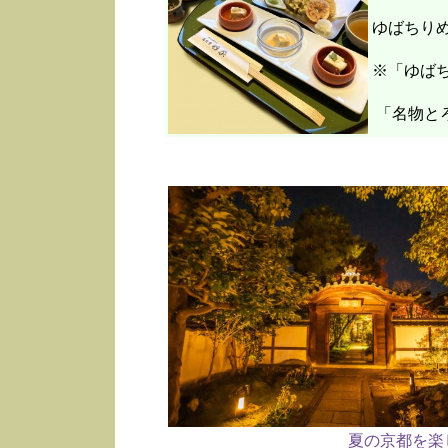
ゆばちり
※「ゆばち
「名物と
夏の京都を楽