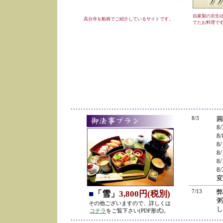
自家製の京生
高台寺を動画でご紹介しているサイトです。
てたお料理で
8/3
圓
8
8
8
8
8
8
変
7/13
弊
■
「雪」
3,800円(税別)
粥
その他ございますので、詳しくは
し
コチラ
をご覧下さい(PDF形式)。
の