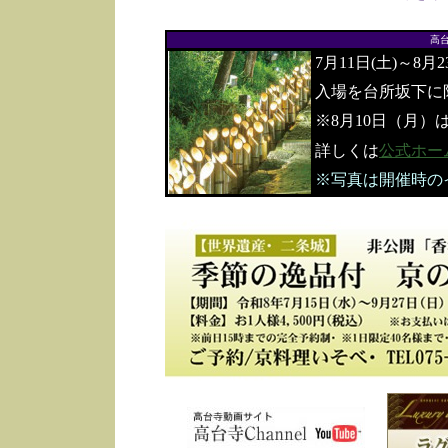
高
7月11日(土)～8月
入場を台所坂下に
※8月10日（月）
詳しくは
公式ホー
※写真は開催時の