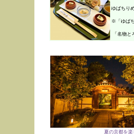
ゆばちり
※「ゆばち
「名物と
夏の京都を楽