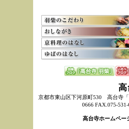
5/8
高
た
多
3/2
京
会
利
高
お
12/15
高
し
た
来
ぜ
12/8
誠
高
1
10/20
高
京都市東山区下河原町530 高台寺「ねね
期
0666 FAX.075-
前
当
高台寺ホームペー
8/18
高
し