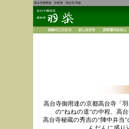
高台寺御用達 京料理 高台寺 羽柴
高台寺御用達の京都高台寺「羽
の“ねねの道”の中程、高
高台寺秘蔵の秀吉の“陣中弁当
んだんに盛り