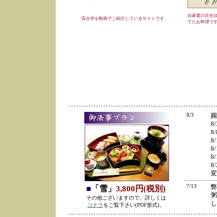
自家製の京生
高台寺を動画でご紹介しているサイトです。
てたお料理で
8/3
圓
8
8
8
8
8
8
変
7/13
弊
■
「雪」
3,800円(税別)
粥
その他ございますので、詳しくは
し
コチラ
をご覧下さい(PDF形式)。
の