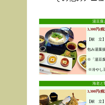
湯豆腐
3,300円(税
【献 立
包み湯葉
※「湯豆
※冷やし豆
海老と
3,300円(税
【献 立