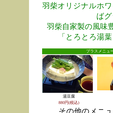
羽柴オリジナルホワ
ばグ
羽柴自家製の風味
「とろとろ湯葉
プラスメニ
湯豆腐
880円(税込)
その他のメニュ
●
●
●