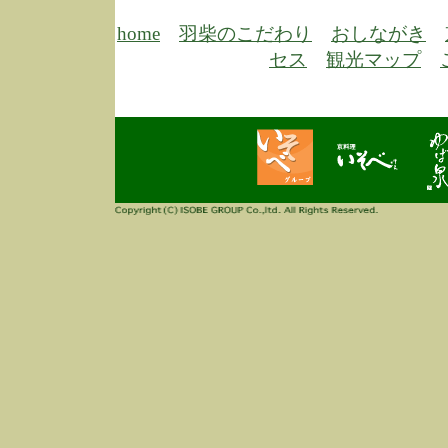
6/30
弊
膳
home
羽柴のこだわり
おしながき
5/26
昨
セス
観光マップ
定
改
ん
4/14
誠
3/3
高
多
春
す
当
ご
3/3
高
だ
多
春
当
ご
1/7
誠
2
来
info
毎