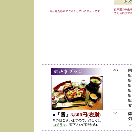
自家製の京生
高台寺を動画でご紹介しているサイトです。
てたお料理で
8/3
圓
8
8
8
8
8
8
変
7/13
弊
■
「雪」
3,800円(税別)
粥
その他ございますので、詳しくは
し
コチラ
をご覧下さい(PDF形式)。
の