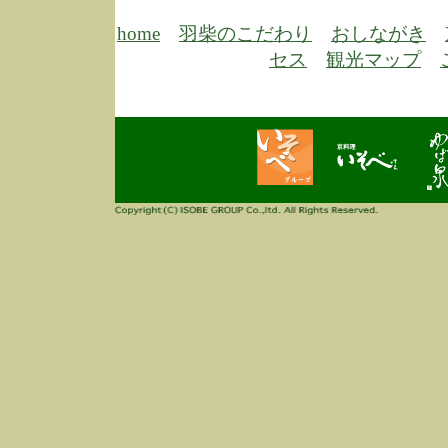
6/30
弊
膳
home
羽柴のこだわり
おしながき
5/26
昨
セス
観光マップ
定
改
ん
4/14
誠
3/3
高
多
春
す
当
ご
3/3
高
だ
多
春
当
ご
1/7
誠
2
来
info
毎