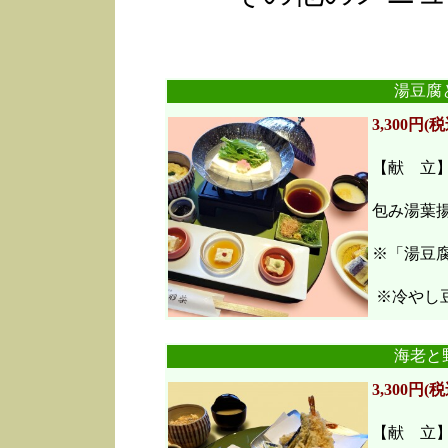
湯豆腐
3,300円(税
【献 立
包み湯葉
※「湯豆
※冷やし豆
海老と
3,300円(税
【献 立