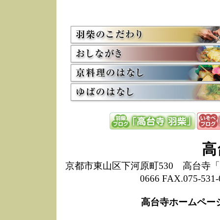
5/8
高
た
多
3/2
京
会
利
高
お
12/15
高
し
た
来
ぜ
12/8
誠
高
1
10/20
高
京都市東山区下河原町530 高台寺「ねね
期
0666 FAX.075-
前
当
高台寺ホームペー
8/18
高
し