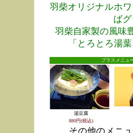
羽柴オリジナルホワ
ばグ
羽柴自家製の風味
「とろとろ湯葉
プラスメニ
湯豆腐
880円(税込)
その他のメニュ
●
●
●