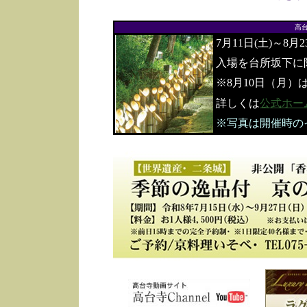
高
7月11日(土)～8月
入場を台所坂下に
※8月10日（月）
詳しくは
公式ホー
※写真は開催時の