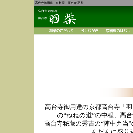
高台寺御用達 京料理 高台寺 羽柴
高台寺御用達の京都高台寺「羽
の“ねねの道”の中程、高
高台寺秘蔵の秀吉の“陣中弁当
んだんに盛り