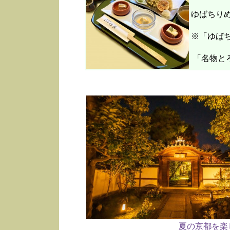
ゆばちり
※「ゆばち
「名物と
夏の京都を楽