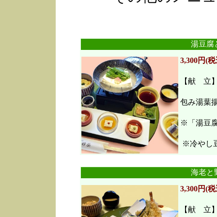
湯豆腐
3,300円(税
【献 立
包み湯葉
※「湯豆
※冷やし豆
海老と
3,300円(税
【献 立