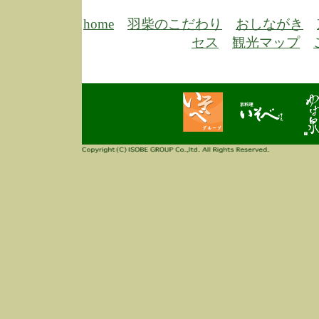
6/30
弊
膳
home
羽柴のこだわり
おしながき
5/26
昨
セス
観光マップ
定
改
ん
4/14
誠
3/3
高
多
春
す
当
ご
3/3
高
だ
多
春
当
ご
1/7
誠
2
来
info
毎