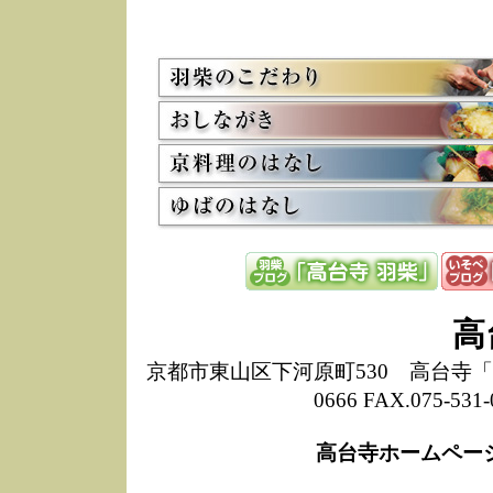
5/8
高
た
多
3/2
京
会
利
高
お
12/15
高
し
た
来
ぜ
12/8
誠
高
1
10/20
高
京都市東山区下河原町530 高台寺「ねね
期
0666 FAX.075-
前
当
高台寺ホームペー
8/18
高
し