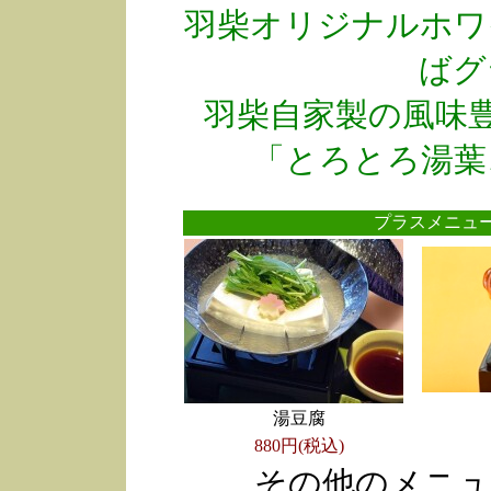
羽柴オリジナルホワ
ばグ
羽柴自家製の風味
「とろとろ湯葉
プラスメニ
湯豆腐
880円(税込)
その他のメニュ
●
●
●