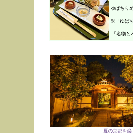
ゆばちり
※「ゆばち
「名物と
夏の京都を楽