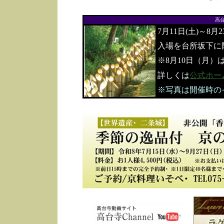
高
7月11日(土)～8月
入場を台所坂下に
※8月10日（月）
詳しくは
公式ホー
※写真は開催時の