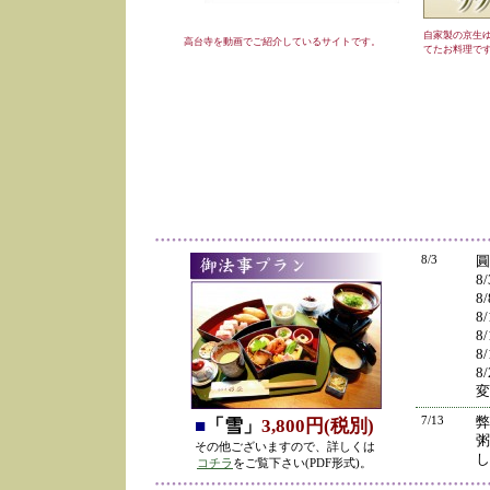
自家製の京生
高台寺を動画でご紹介しているサイトです。
てたお料理で
8/3
圓
8
8
8
8
8
8
変
7/13
弊
■
「雪」
3,800円(税別)
粥
その他ございますので、詳しくは
し
コチラ
をご覧下さい(PDF形式)。
の