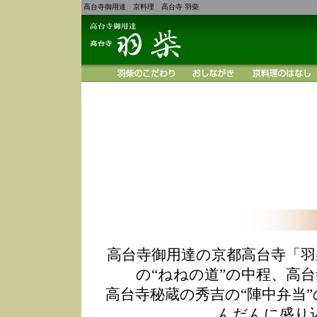
高台寺御用達 京料理 高台寺 羽柴
高台寺御用達の京都高台寺「羽
の“ねねの道”の中程、高
高台寺秘蔵の秀吉の“陣中弁当
んだんに盛り