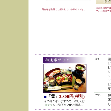
自家製の京生
高台寺を動画でご紹介しているサイトです。
てたお料理で
8/3
圓
8
8
8
8
8
8
変
7/13
弊
■
「雪」
3,800円(税別)
粥
その他ございますので、詳しくは
し
コチラ
をご覧下さい(PDF形式)。
の