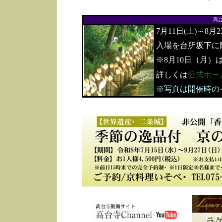
高
7月11日(土)～8月
入場を台所坂下に
※8月10日（月）
詳しくは
公式ホー
※写真は開催時の