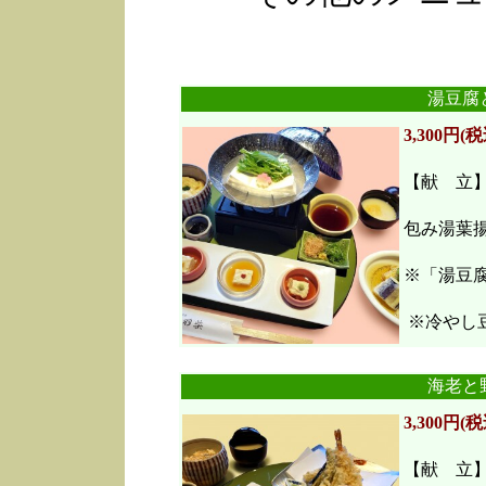
湯豆腐
3,300円(税
【献 立
包み湯葉
※「湯豆
※冷やし豆
海老と
3,300円(税
【献 立