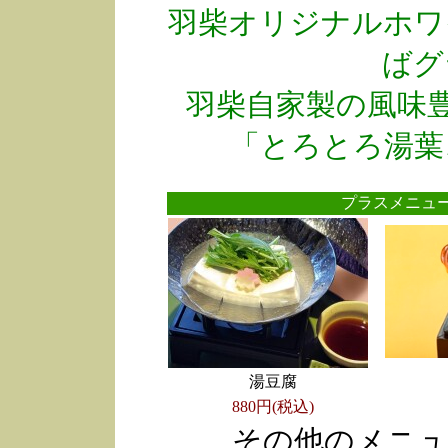
羽柴オリジナルホワ
ばグ
羽柴自家製の風味
「とろとろ湯葉
プラスメニ
湯豆腐
880円(税込)
その他のメニュ
●
●
●