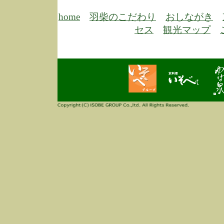
6/30
弊
膳
home
羽柴のこだわり
おしながき
5/26
昨
セス
観光マップ
定
改
ん
4/14
誠
3/3
高
多
春
す
当
ご
3/3
高
だ
多
春
当
ご
1/7
誠
2
来
info
毎