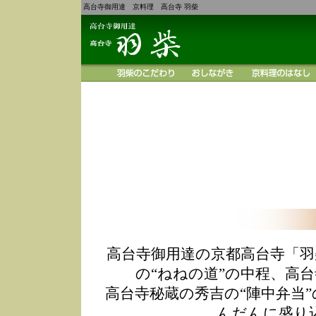
高台寺御用達 京料理 高台寺 羽柴
高台寺御用達の京都高台寺「羽
の“ねねの道”の中程、高
高台寺秘蔵の秀吉の“陣中弁当
んだんに盛り