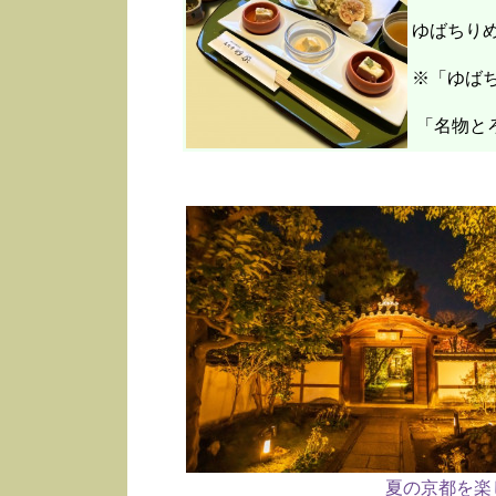
ゆばちり
※「ゆばち
「名物と
夏の京都を楽