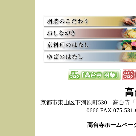
5/8
高
た
多
3/2
京
会
利
高
お
12/15
高
し
た
来
ぜ
12/8
誠
高
1
10/20
高
京都市東山区下河原町530 高台寺「ねね
期
0666 FAX.075-
前
当
高台寺ホームペー
8/18
高
し