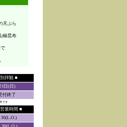
菜の天ぷら
山椒昆布
円で
。
別拝観 ■
23日(日)
5受付終了
料です
営業時間 ■
0(L.O.)
0(L.O.)