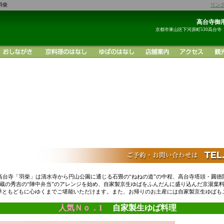
羽柴
リン
高台寺御用
京都市東山区下河原町530高台寺
高台寺「羽柴」は清水寺から円山公園に通じる石畳の“ねねの道”の中程、高台寺塔頭・圓徳
蔵の秀吉の“陣中弁当”のアレンジを始め、自家製京生ゆばをふんだんに盛り込んだ京湯葉
季ともどもに心ゆくまでご堪能いただけます。また、お帰りのお土産には自家製京生ゆばも
人気Ｎｏ．1
自家製生ゆば料理