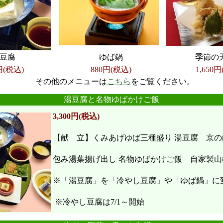
豆腐
ゆば鍋
季節の
円(税込)
880円(税込)
1,650
円
その他のメニューは
こちら
をご覧ください。
●
●
●
●
●
●
湯豆腐と名物ゆばかけご飯
3,300円(税込)
【献 立】くみあげゆば三種盛り 湯豆腐 京の
包み湯葉揚げ出し 名物ゆばかけご飯 自家製山
※「湯豆腐」を「冷やし豆腐」や「ゆば鍋」に
※冷やし豆腐は7/1～開始
●