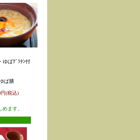
ゆばｸﾞﾗﾀﾝ付
ゆば膳
00円(税込)
しめます。