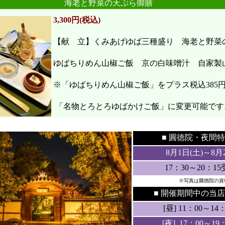
海老と野菜の天ぷら御膳
3,300円(税込)
【献 立】くみあげゆば三種盛り 海老と野
ゆばちりめん山椒ご飯 京の白味噌汁 自家製
※「ゆばちりめん山椒ご飯」をプラス税込385
「名物とろとろゆばかけご飯」に変更可能です
●
●
■ 圓徳院・
夜間特
8月1日(土
)～8月
17：30～20：1
※写真は圓徳院の資
■ 開催期間中の当店
[昼] 11：00～14：3
[夜] 17：00～19：3