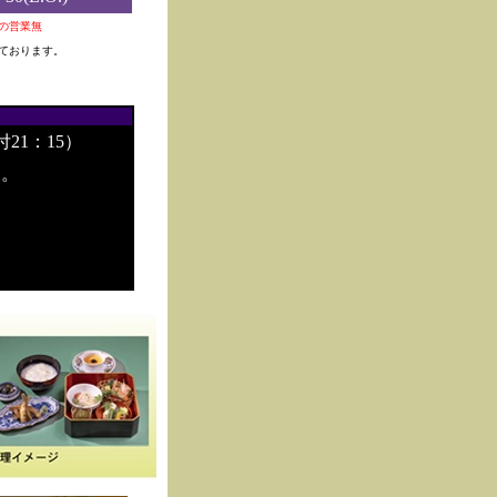
0夜の営業無
ております。
付21：15）
す。