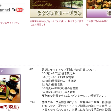
自家製の京生ゆばをふんだんに使い、彩り豊かに仕立
ご法事の際のお食事に、
しているサイトです。
てたお料理です。
せ。
●
8/3
圓徳院ライトアップ期間の夜の営業について
8/3(月)～8/7(金)昼営業のみ
8/8(土)～8/15(土)昼夜営業
8/16(日)昼営業のみ・夜満席
8/17(月)昼夜営業
8/18(火)～8/20(木)昼のみ営業
8/21(金)～8/23(日)昼夜営業
変則的な営業で申し訳ございません。ご理解下さい。
7/13
弊社グループ店舗提供による「世界遺産二条城 特別朝
お知らせと、夏のライトアップ期間のお知らせを表示し
800円(税別)
内容となっております。お越しになられる予定のお客様