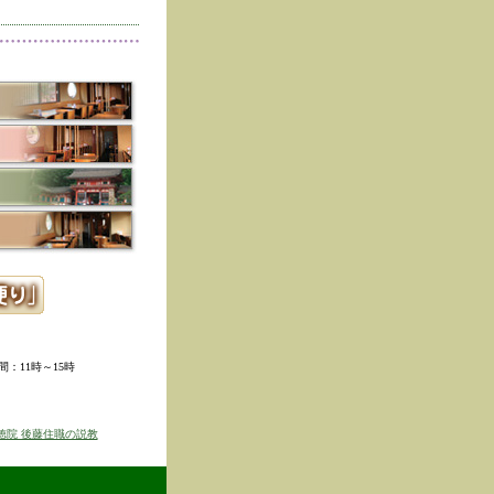
削除しました。
た。
寺冬の夜の茶会「夜咄」
ご利用いただきありがと
示しました。
ていただきました。
ました。
。
ました。
時間：11時～15時
せを表示しました
京のゆば粥御膳」のお知
徳院 後藤住職の説教
得ず、
価格改定をさせて