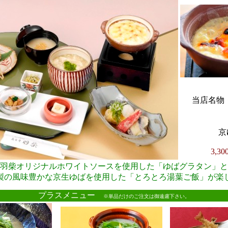
当店名物・
京
3,3
羽柴オリジナルホワイトソースを使用した「ゆばグラタン」と
製の風味豊かな京生ゆばを使用した「とろとろ湯葉ご飯」が楽
●
プラスメニュー
※単品だけのご注文は御遠慮下さい。