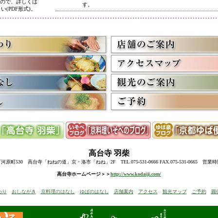
ので、詳しくは
す。
い(PDF形式)。
5/8
高台寺・圓徳院 春のライトアップ終了に伴い、表示を
多くのお客様にご利用いただき、ありがとうございまし
3/2
京料理いそべ担当・世界遺産二条城での特別昼食、高台
終了に伴い削除させていただきました。多くのお客様に
うございました。
高台寺・圓徳院・春の夜間ライトアップのお知らせを表
お越しの際のお食事に、ぜひ当店をご利用下さい。
12/15
高台寺・秋の夜間特別拝観終了に伴い、表示を削除させ
たくさんのお客様にお越しいただき、ありがとうござい
来年1月からの催しを2件表示させていただきました。
ぜひご予約下さい。
12/8
誠に勝手ながら12/10(水)臨時休業とさせていただきます
12/13(土)は寺院行事の為、休業とさせていただきます。
10/20
高台寺・圓徳院・秋の夜間特別拝観のお知らせを表示し
期間中はお昼の営業に加えて、夜も営業いたします。
高台寺
羽柴
前日までにご予約ください。
当日はお並びいただいた順に席へご案内いたします。
町530 高台寺「ねねの道」京・洛市「ねね」2F TEL.075-531-0666 FAX.075-531-0665 営業
8/18
高台寺・秋の夜の観月茶会と秋の夜間特別拝観のお知ら
高台寺ホームページ＞＞
http://www.kodaiji.com/
6/30
弊社グループ店舗、京料理いそべが担当いたします、「
わり
おしながき
京料理のはなし
ゆばのはなし
店舗案内
アクセス
観光マップ
ご予約
圓
らせを追加しました。
5/26
昨今の原材料費・燃料費・人件費等の高騰によりやむを
いただきます
。