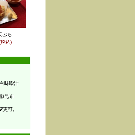
天ぷら
(税込)
白味噌汁
椒昆布
変更可。