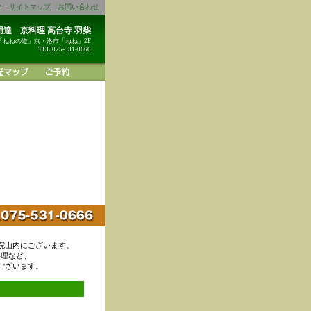
ク
サイトマップ
お問い合わせ
達 京料理 高台寺 羽柴
「ねねの道」京・洛市「ねね」2F
TEL.075-531-0666
院山内にございます。
料理など、
ございます。