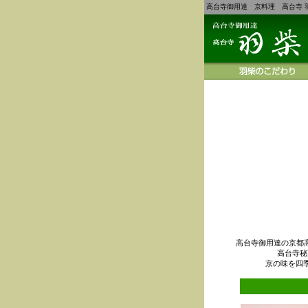
高台寺御用達 京料理 高台寺 
高台寺御用達の京都
高台寺秘
京の味を四