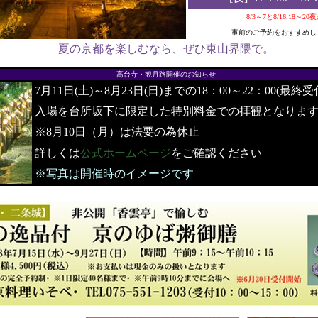
8/3～7と8/16.18～2
事前のご予約をおすすめし
夏の京都を楽しむなら、ぜひ東山界隈で。
●
高台寺・観月路開催のお知らせ
7月11日(土)～8月23日(日)までの18：00～22：00(最終受
入場を台所坂下に限定した特別料金での拝観となりま
※8月10日（月）は法要の為休止
詳しくは
公式ホームページ
をご確認ください
※写真は開催時のイメージです
●