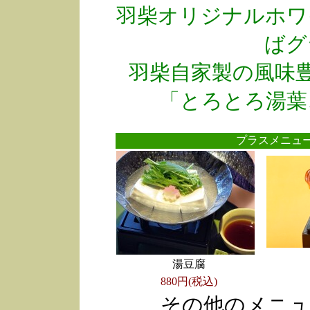
羽柴オリジナルホワ
ばグ
羽柴自家製の風味
「とろとろ湯葉
プラスメニ
湯豆腐
880円(税込)
その他のメニュ
●
●
●