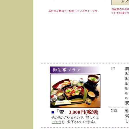
自家製の京生
高台寺を動画でご紹介しているサイトです。
てたお料理で
8/3
圓
8
8
8
8
8
8
変
7/13
弊
■
「雪」
3,800円(税別)
粥
その他ございますので、詳しくは
し
コチラ
をご覧下さい(PDF形式)。
の