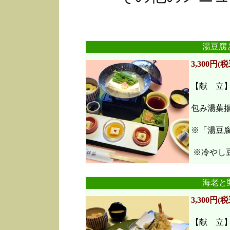
湯豆腐
3,300円(税
【献 立
包み湯葉
※「湯豆
※冷やし豆
海老と
3,300円(税
【献 立