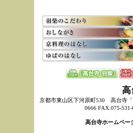
5/8
高
た
多
3/2
京
会
利
高
お
12/15
高
し
た
来
ぜ
12/8
誠
高
1
10/20
高
京都市東山区下河原町530 高台寺「ねね
期
0666 FAX.075-
前
当
高台寺ホームペー
8/18
高
し