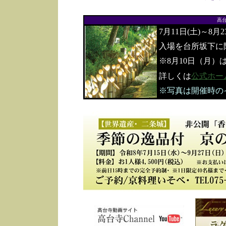
高
7月11日(土)～8月
入場を台所坂下に
※8月10日（月）
詳しくは
公式ホー
※写真は開催時の