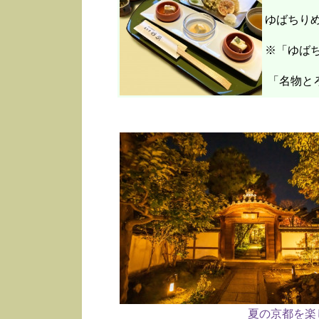
ゆばちり
※「ゆばち
「名物と
夏の京都を楽