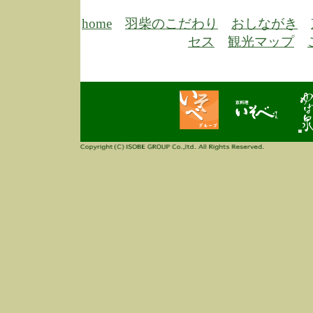
6/30
弊
膳
home
羽柴のこだわり
おしながき
5/26
昨
セス
観光マップ
定
改
ん
4/14
誠
3/3
高
多
春
す
当
ご
3/3
高
だ
多
春
当
ご
1/7
誠
2
来
info
毎