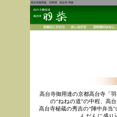
高台寺御用達 京料理 高台寺 羽柴
高台寺御用達の京都高台寺「羽
の“ねねの道”の中程、高
高台寺秘蔵の秀吉の“陣中弁当
んだんに盛り