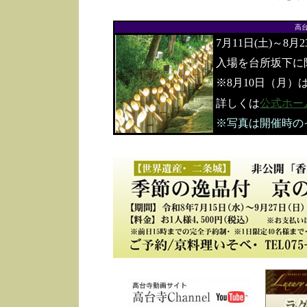
高
7月11日(土)～8月
入場を台所坂下に
※8月10日（月）
詳しくは
公式ホー
※写真は開催時の