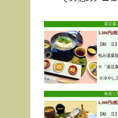
湯豆腐
3,300円(税
【献 立
包み湯葉
※「湯豆
※冷やし豆
海老と
3,300円(税
【献 立