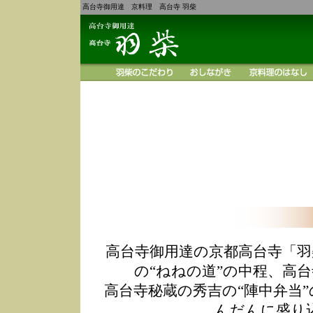
高台寺御用達 京料理 高台寺 羽柴
高台寺御用達の京都高台寺「羽
の“ねねの道”の中程、高
高台寺秘蔵の秀吉の“陣中弁当
んだんに盛り