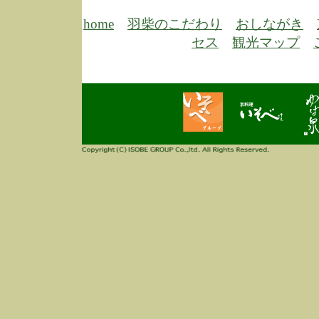
6/30
弊
膳
home
羽柴のこだわり
おしながき
5/26
昨
セス
観光マップ
定
改
ん
4/14
誠
3/3
高
多
春
す
当
ご
3/3
高
だ
多
春
当
ご
1/7
誠
2
来
info
毎