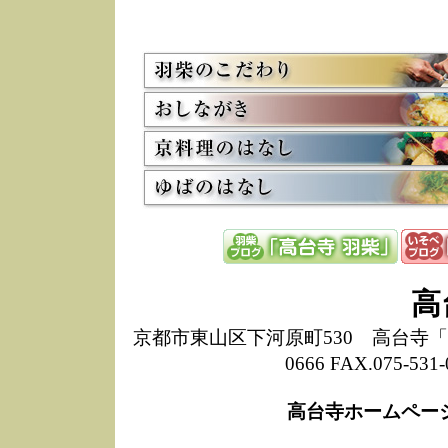
5/8
高
た
多
3/2
京
会
利
高
お
12/15
高
し
た
来
ぜ
12/8
誠
高
1
10/20
高
京都市東山区下河原町530 高台寺「ねね
期
0666 FAX.075-
前
当
高台寺ホームペー
8/18
高
し