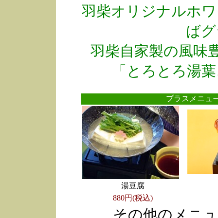
羽柴オリジナルホワ
ばグ
羽柴自家製の風味
「とろとろ湯葉
プラスメニ
湯豆腐
880円(税込)
その他のメニュ
●
●
●