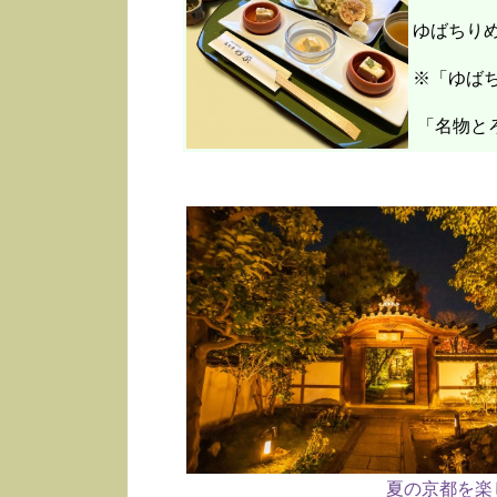
ゆばちり
※「ゆばち
「名物と
夏の京都を楽