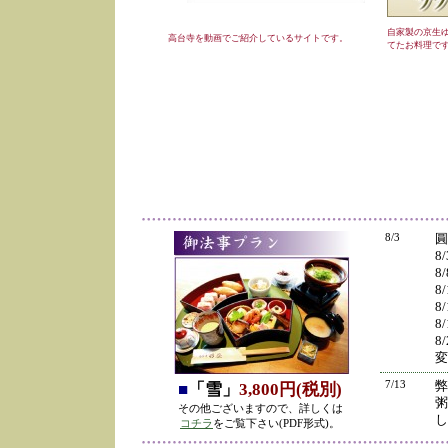
自家製の京生
高台寺を動画でご紹介しているサイトです。
てたお料理で
8/3
圓
8
8
8
8
8
8
変
7/13
弊
■
「雪」
3,800円(税別)
粥
その他ございますので、詳しくは
し
コチラ
をご覧下さい(PDF形式)。
の