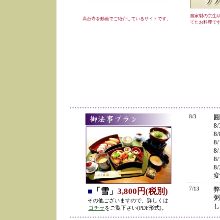
自家製の京生
高台寺を動画でご紹介しているサイトです。
てたお料理で
8/3
圓
8
8
8
8
8
8
変
7/13
弊
■
「雪」
3,800円(税別)
粥
その他ございますので、詳しくは
し
コチラ
をご覧下さい(PDF形式)。
の