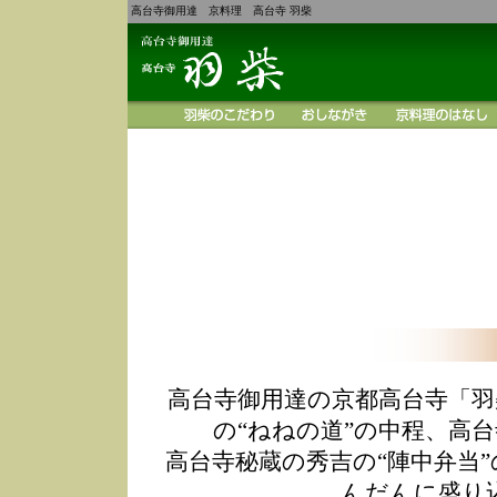
高台寺御用達 京料理 高台寺 羽柴
高台寺御用達の京都高台寺「羽
の“ねねの道”の中程、高
高台寺秘蔵の秀吉の“陣中弁当
んだんに盛り