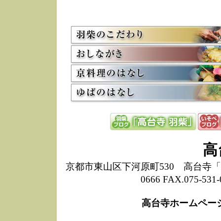
5/8
高
た
多
3/2
京
会
利
高
お
12/15
高
し
た
来
ぜ
12/8
誠
高
1
10/20
高
京都市東山区下河原町530 高台寺「ねね
期
0666 FAX.075-
前
当
高台寺ホームペー
8/18
高
し