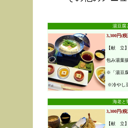
湯豆腐
3,300円(税
【献 立
包み湯葉
※「湯豆
※冷やし豆
海老と
3,300円(税
【献 立