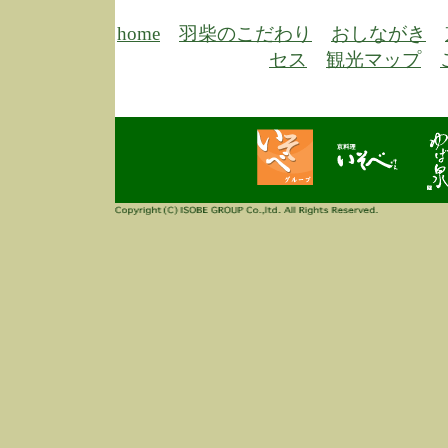
6/30
弊
膳
home
羽柴のこだわり
おしながき
5/26
昨
セス
観光マップ
定
改
ん
4/14
誠
3/3
高
多
春
す
当
ご
3/3
高
だ
多
春
当
ご
1/7
誠
2
来
info
毎