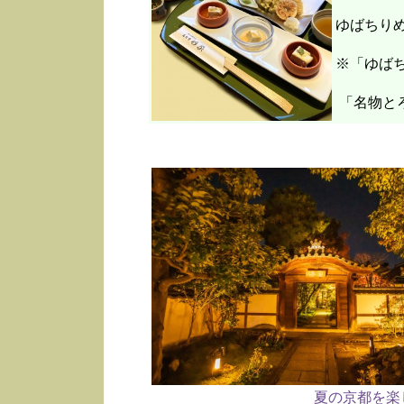
ゆばちり
※「ゆばち
「名物と
夏の京都を楽