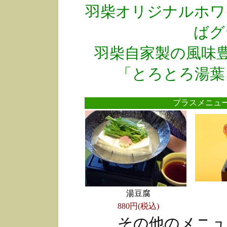
羽柴オリジナルホワ
ばグ
羽柴自家製の風味
「とろとろ湯葉
プラスメニ
湯豆腐
880円(税込)
その他のメニュ
●
●
●