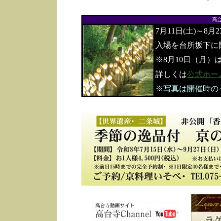
高
7月11日(土)～8月
入場を台所坂下に
※8月10日（月）
詳しくは
公式ホー
※写真は開催時の