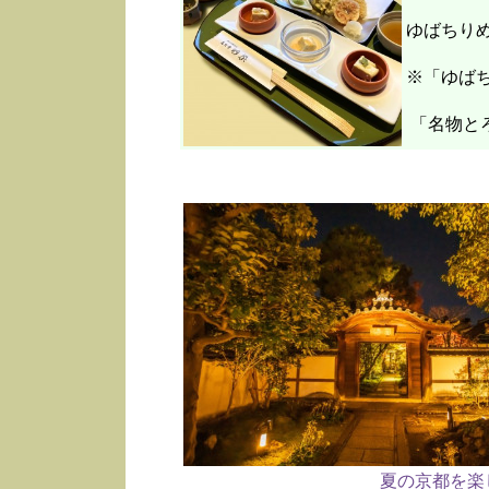
ゆばちり
※「ゆばち
「名物と
夏の京都を楽