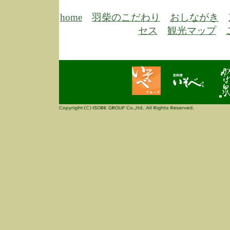
6/30
弊
膳
home
羽柴のこだわり
おしながき
5/26
昨
セス
観光マップ
定
改
ん
4/14
誠
3/3
高
多
春
す
当
ご
3/3
高
だ
多
春
当
ご
1/7
誠
2
来
info
毎