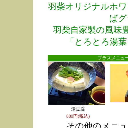
羽柴オリジナルホワ
ばグ
羽柴自家製の風味
「とろとろ湯葉
プラスメニ
湯豆腐
880円(税込)
その他のメニュ
●
●
●