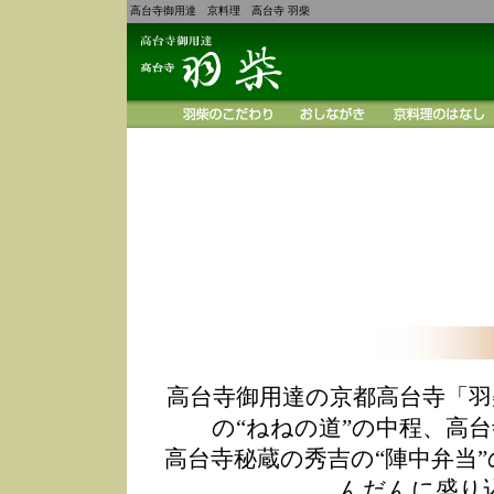
高台寺御用達 京料理 高台寺 羽柴
高台寺御用達の京都高台寺「羽
の“ねねの道”の中程、高
高台寺秘蔵の秀吉の“陣中弁当
んだんに盛り