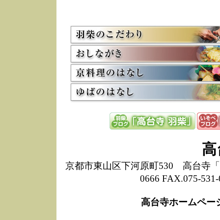
5/8
高
た
多
3/2
京
会
利
高
お
12/15
高
し
た
来
ぜ
12/8
誠
高
1
10/20
高
京都市東山区下河原町530 高台寺「ねね
期
0666 FAX.075-
前
当
高台寺ホームペー
8/18
高
し