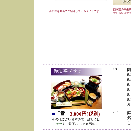
自家製の京生
高台寺を動画でご紹介しているサイトです。
てたお料理で
8/3
圓
8
8
8
8
8
8
変
7/13
弊
■
「雪」
3,800円(税別)
粥
その他ございますので、詳しくは
し
コチラ
をご覧下さい(PDF形式)。
の