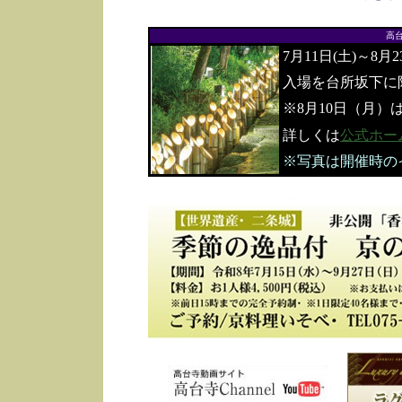
高
7月11日(土)～8月
入場を台所坂下に
※8月10日（月）
詳しくは
公式ホー
※写真は開催時の