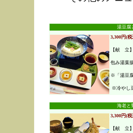
湯豆腐
3,300円(税
【献 立
包み湯葉
※「湯豆
※冷やし豆
海老と
3,300円(税
【献 立