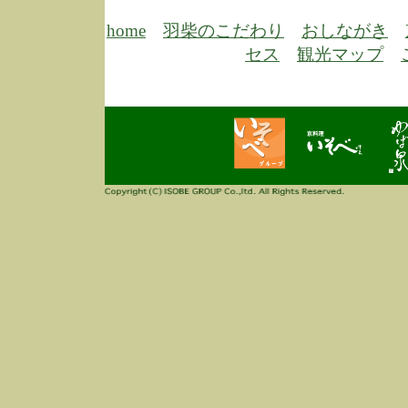
6/30
弊
膳
home
羽柴のこだわり
おしながき
5/26
昨
セス
観光マップ
定
改
ん
4/14
誠
3/3
高
多
春
す
当
ご
3/3
高
だ
多
春
当
ご
1/7
誠
2
来
info
毎