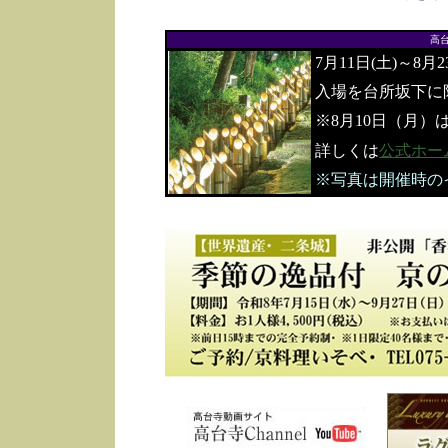
高
7月11日(土)～8月
入場を台所坂下に
※8月10日（月）
詳しくは
公式ホー
※写真は開催時の