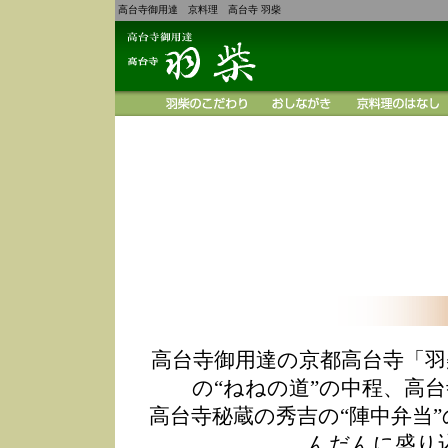
高台寺御用達 京料理 高台寺 羽柴
高台寺御用達の京都高台寺「羽
の“ねねの道”の中程、高
高台寺秘蔵の秀吉の“陣中弁当
んだんに盛り