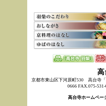
5/8
高
た
多
3/2
京
会
利
高
お
12/15
高
し
た
来
ぜ
12/8
誠
高
1
10/20
高
京都市東山区下河原町530 高台寺「ねね
期
0666 FAX.075-
前
当
高台寺ホームペー
8/18
高
し