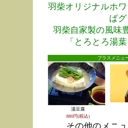
羽柴オリジナルホワ
ばグ
羽柴自家製の風味
「とろとろ湯葉
プラスメニ
湯豆腐
880円(税込)
その他のメニュ
●
●
●