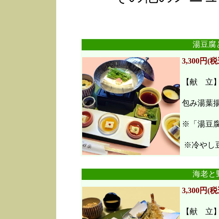
湯豆腐
3,300円(税
【献 立
包み湯葉
※「湯豆
※冷やし豆
海老と
3,300円(税
【献 立