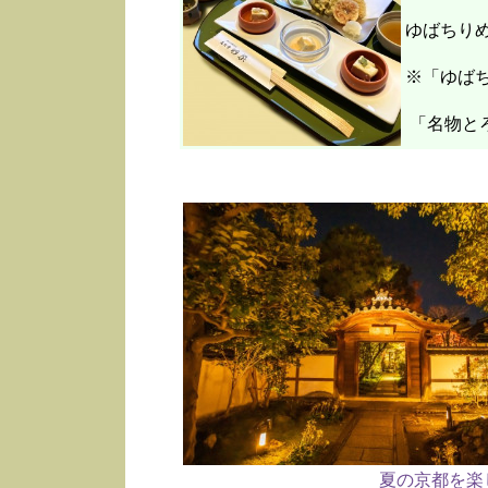
ゆばちり
※「ゆばち
「名物と
夏の京都を楽