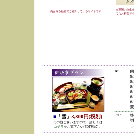
自家製の京生
高台寺を動画でご紹介しているサイトです。
てたお料理で
8/3
圓
8
8
8
8
8
8
変
7/13
弊
■
「雪」
3,800円(税別)
粥
その他ございますので、詳しくは
し
コチラ
をご覧下さい(PDF形式)。
の