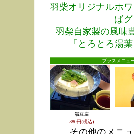
羽柴オリジナルホワ
ばグ
羽柴自家製の風味
「とろとろ湯葉
プラスメニ
湯豆腐
880円(税込)
その他のメニュ
●
●
●