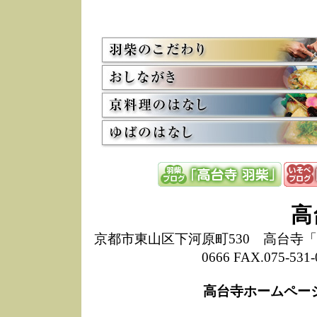
5/8
高
た
多
3/2
京
会
利
高
お
12/15
高
し
た
来
ぜ
12/8
誠
高
1
10/20
高
京都市東山区下河原町530 高台寺「ねね
期
0666 FAX.075-
前
当
高台寺ホームペー
8/18
高
し