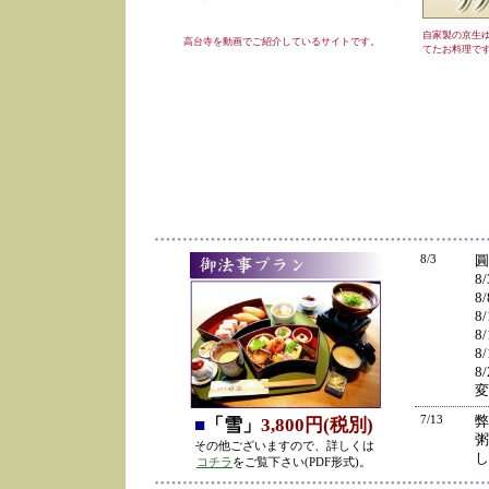
自家製の京生
高台寺を動画でご紹介しているサイトです。
てたお料理で
8/3
圓
8
8
8
8
8
8
変
7/13
弊
■
「雪」
3,800円(税別)
粥
その他ございますので、詳しくは
し
コチラ
をご覧下さい(PDF形式)。
の