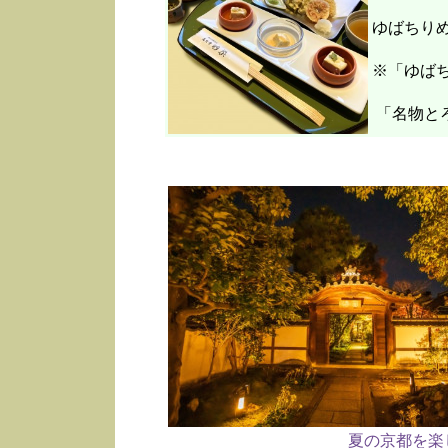
ゆばちり
※「ゆばち
「名物と
夏の京都を楽