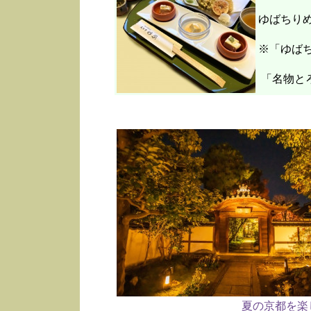
ゆばちり
※「ゆばち
「名物と
夏の京都を楽