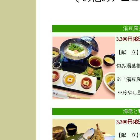
湯豆腐
3,300円(税
【献 立
包み湯葉
※「湯豆
※冷やし豆
海老と
3,300円(税
【献 立