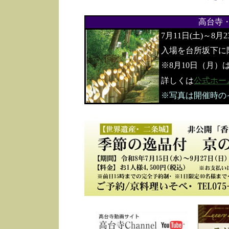
高台寺
7月11日(土)～8月
入場を台所坂下に
※8月10日（月）
詳しくは
公式ホー
※写真は開催時の