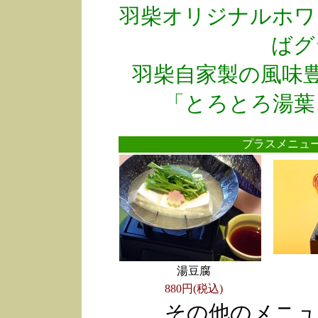
羽柴オリジナルホワ
ばグ
羽柴自家製の風味
「とろとろ湯葉
プラスメニ
湯豆腐
880円(税込)
その他のメニュ
●
●
●