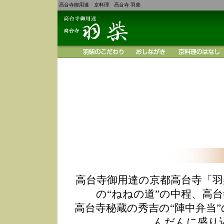
高台寺御用達 京料理 高台寺 羽柴
高台寺御用達の京都高台寺「羽
の“ねねの道”の中程、高
高台寺秘蔵の秀吉の“陣中弁当
んだんに盛り