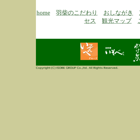
期
前
当
home
羽柴のこだわり
おしながき
8/18
セス
観光マップ
高
し
6/30
弊
膳
5/26
昨
定
改
ん
4/14
誠
3/3
高
多
春
す
当
ご
3/3
高
だ
多
春
当