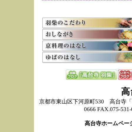
変
7/13
弊
粥
し
の
5/8
高
た
多
3/2
京
会
利
高
お
12/15
高
高
し
た
京都市東山区下河原町530 高台寺「ねね
来
ぜ
0666 FAX.075-
12/8
誠
1
高台寺ホームペー
10/20
高