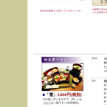
自家製の京生
高台寺を動画でご紹介しているサイトです。
てたお料理で
8/10
当
削
た
ス
8/3
圓
8
8
8
■
「雪」
3,800円(税別)
8
その他ございますので、詳しくは
8
コチラ
をご覧下さい(PDF形式)。
8