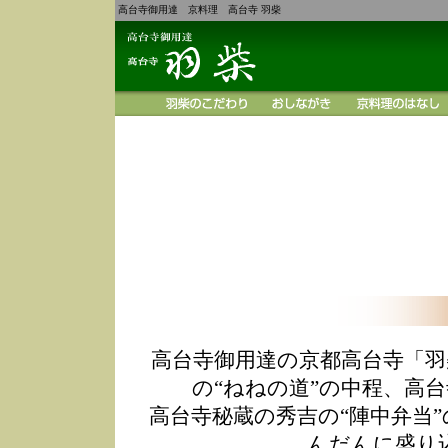
高台寺御用達 京料理 高台寺 羽柴
高台寺御用達の京都高台寺「羽
の“ねねの道”の中程、高
高台寺秘蔵の秀吉の“陣中弁当
んだんに盛り