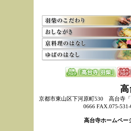
5/8
高
た
多
3/2
京
会
利
高
お
12/15
高
し
た
来
ぜ
12/8
誠
高
1
10/20
高
京都市東山区下河原町530 高台寺「ねね
期
0666 FAX.075-
前
当
高台寺ホームペー
8/18
高
し