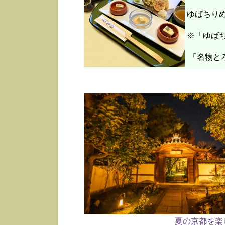
ゆばちり
※「ゆばち
「名物と
夏の京都を楽