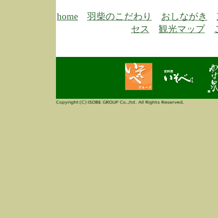
6/30
弊
膳
home
羽柴のこだわり
おしながき
5/26
昨
セス
観光マップ
定
改
ん
4/14
誠
3/3
高
多
春
す
当
ご
3/3
高
だ
多
春
当
ご
1/7
誠
2
来
info
毎