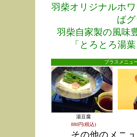
羽柴オリジナルホワ
ばグ
羽柴自家製の風味
「とろとろ湯葉
プラスメニ
湯豆腐
880円(税込)
その他のメニュ
●
●
●