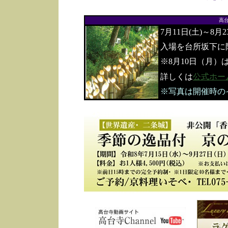
高
7月11日(土)～8月
入場を台所坂下に
※8月10日（月）
詳しくは
公式ホー
※写真は開催時の