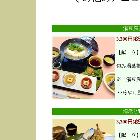
湯豆腐
3,300円(税
【献 立
包み湯葉
※「湯豆
※冷やし豆
海老と
3,300円(税
【献 立