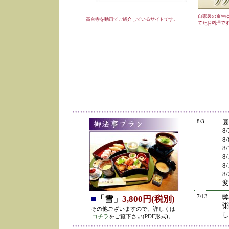
自家製の京生
高台寺を動画でご紹介しているサイトです。
てたお料理で
8/3
圓
8
8
8
8
8
8
変
7/13
弊
■
「雪」
3,800円(税別)
粥
その他ございますので、詳しくは
し
コチラ
をご覧下さい(PDF形式)。
の