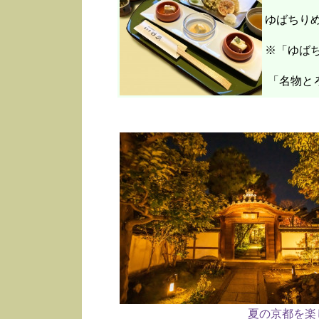
ゆばちり
※「ゆばち
「名物と
夏の京都を楽