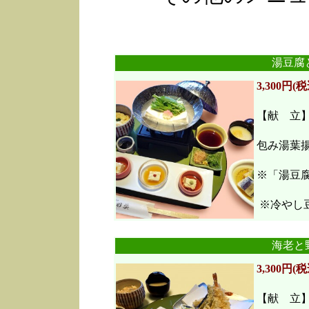
湯豆腐
3,300円(税
【献 立
包み湯葉
※「湯豆
※冷やし豆
海老と
3,300円(税
【献 立