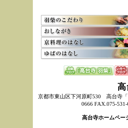
5/8
高
た
多
3/2
京
会
利
高
お
12/15
高
し
た
来
ぜ
12/8
誠
高
1
10/20
高
京都市東山区下河原町530 高台寺「ねね
期
0666 FAX.075-
前
当
高台寺ホームペー
8/18
高
し