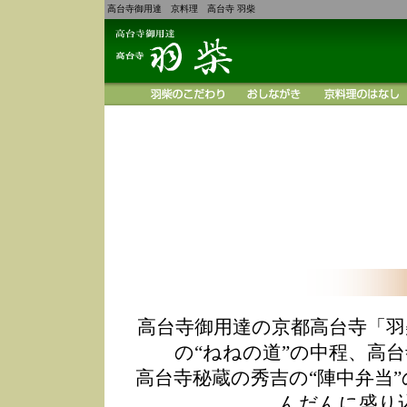
高台寺御用達 京料理 高台寺 羽柴
高台寺御用達の京都高台寺「羽
の“ねねの道”の中程、高
高台寺秘蔵の秀吉の“陣中弁当
んだんに盛り