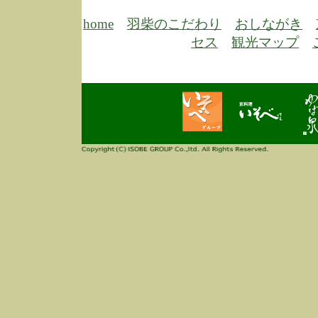
6/30
弊
膳
home
羽柴のこだわり
おしながき
5/26
昨
セス
観光マップ
定
改
ん
4/14
誠
3/3
高
多
春
す
当
ご
3/3
高
だ
多
春
当
ご
1/7
誠
2
来
info
毎