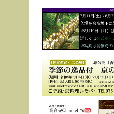
高
7月11日(土)～8月
入場を台所坂下に
※8月10日（月）
詳しくは
公式ホー
※写真は開催時の