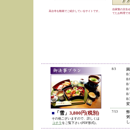
自家製の京生
高台寺を動画でご紹介しているサイトです。
てたお料理で
8/3
圓
8
8
8
8
8
8
変
7/13
弊
■
「雪」
3,800円(税別)
粥
その他ございますので、詳しくは
し
コチラ
をご覧下さい(PDF形式)。
の