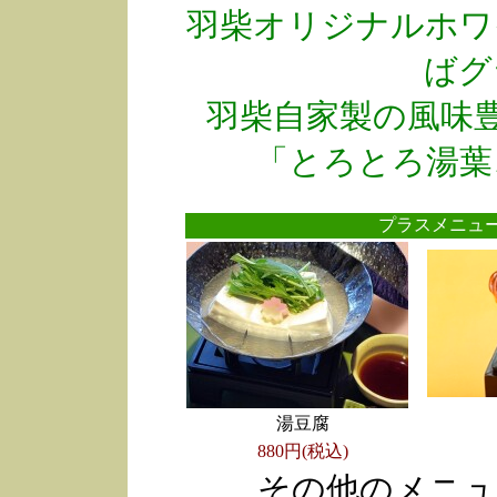
羽柴オリジナルホワ
ばグ
羽柴自家製の風味
「とろとろ湯葉
プラスメニ
湯豆腐
880円(税込)
その他のメニュ
●
●
●