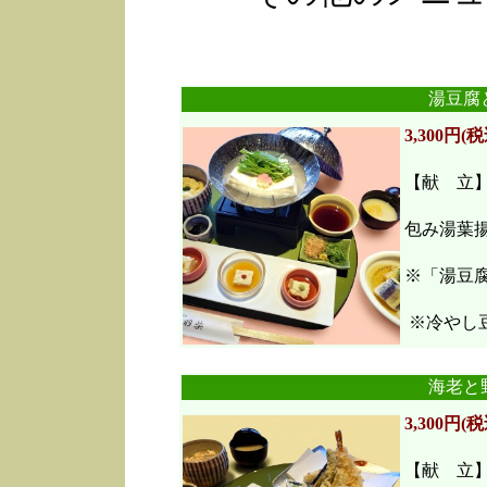
湯豆腐
3,300円(税
【献 立
包み湯葉
※「湯豆
※冷やし豆
海老と
3,300円(税
【献 立