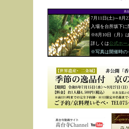
高
7月11日(土)～8月
入場を台所坂下に
※8月10日（月）
詳しくは
公式ホー
※写真は開催時の