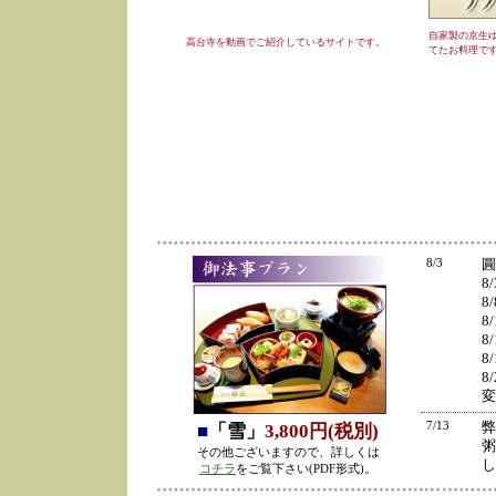
自家製の京生
高台寺を動画でご紹介しているサイトです。
てたお料理で
8/3
圓
8
8
8
8
8
8
変
7/13
弊
■
「雪」
3,800円(税別)
粥
その他ございますので、詳しくは
し
コチラ
をご覧下さい(PDF形式)。
の