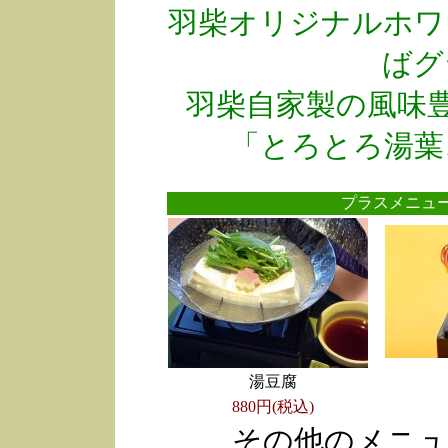
羽柴オリジナルホワ
ばグ
羽柴自家製の風味
「とろとろ湯葉
プラスメニ
湯豆腐
880円(税込)
その他のメニュ
●
●
●