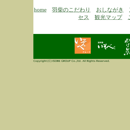
6/30
弊
膳
home
羽柴のこだわり
おしながき
5/26
昨
セス
観光マップ
定
改
ん
4/14
誠
3/3
高
多
春
す
当
ご
3/3
高
だ
多
春
当
ご
1/7
誠
2
来
info
毎