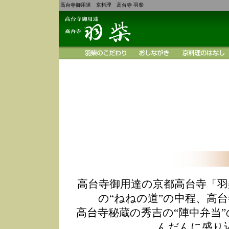
高台寺御用達 京料理 高台寺 羽柴
高台寺御用達の京都高台寺「羽
の“ねねの道”の中程、高
高台寺秘蔵の秀吉の“陣中弁当
んだんに盛り