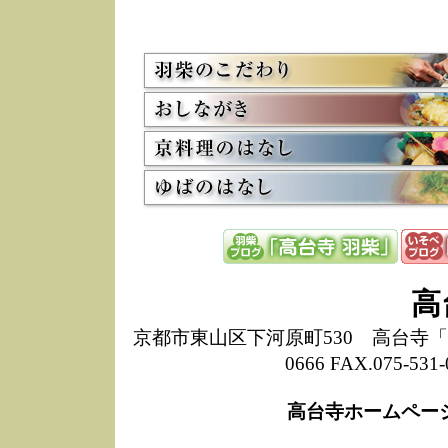
5/8
高
た
多
3/2
京
会
利
高
お
12/15
高
し
た
来
ぜ
12/8
誠
高
1
10/20
高
京都市東山区下河原町530 高台寺「ねね
期
0666 FAX.075-
前
当
高台寺ホームペー
8/18
高
し