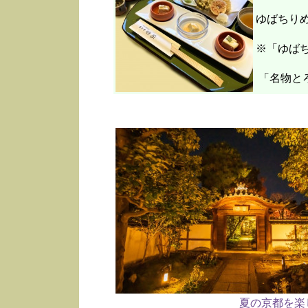
ゆばちり
※「ゆばち
「名物と
夏の京都を楽