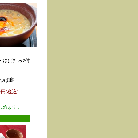
ゆばｸﾞﾗﾀﾝ付
ゆば膳
00円(税込)
しめます。