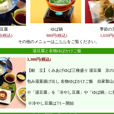
豆腐
ゆば鍋
季節の
円(税込)
880円(税込)
1,650
円
その他のメニューは
こちら
をご覧ください。
●
●
●
●
●
●
湯豆腐と名物ゆばかけご飯
3,300円(税込)
【献 立】くみあげゆば三種盛り 湯豆腐 京の
包み湯葉揚げ出し 名物ゆばかけご飯 自家製山
※「湯豆腐」を「冷やし豆腐」や「ゆば鍋」に
※冷やし豆腐は7/1～開始
●