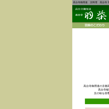
高台寺御用達 京料理 高台寺 
高台寺御用達の京都
高台寺秘
京の味を四