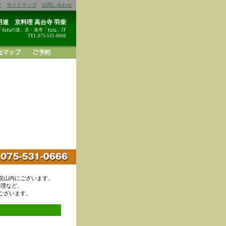
ク
サイトマップ
お問い合わせ
達 京料理 高台寺 羽柴
「ねねの道」京・洛市「ねね」2F
TEL.075-531-0666
院山内にございます。
料理など、
ございます。