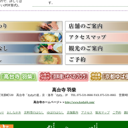
ので、詳しくは
す。
い(PDF形式)。
5/8
高台寺・圓徳院 春のライトアップ終了に伴い、表示を
多くのお客様にご利用いただき、ありがとうございまし
3/2
京料理いそべ担当・世界遺産二条城での特別昼食、高台
終了に伴い削除させていただきました。多くのお客様に
うございました。
高台寺・圓徳院・春の夜間ライトアップのお知らせを表
お越しの際のお食事に、ぜひ当店をご利用下さい。
12/15
高台寺・秋の夜間特別拝観終了に伴い、表示を削除させ
たくさんのお客様にお越しいただき、ありがとうござい
来年1月からの催しを2件表示させていただきました。
ぜひご予約下さい。
12/8
誠に勝手ながら12/10(水)臨時休業とさせていただきます
12/13(土)は寺院行事の為、休業とさせていただきます。
10/20
高台寺・圓徳院・秋の夜間特別拝観のお知らせを表示し
期間中はお昼の営業に加えて、夜も営業いたします。
高台寺
羽柴
前日までにご予約ください。
当日はお並びいただいた順に席へご案内いたします。
町530 高台寺「ねねの道」京・洛市「ねね」2F TEL.075-531-0666 FAX.075-531-0665 営業
8/18
高台寺・秋の夜の観月茶会と秋の夜間特別拝観のお知ら
高台寺ホームページ＞＞
http://www.kodaiji.com/
6/30
弊社グループ店舗、京料理いそべが担当いたします、「
わり
おしながき
京料理のはなし
ゆばのはなし
店舗案内
アクセス
観光マップ
ご予約
圓
らせを追加しました。
5/26
昨今の原材料費・燃料費・人件費等の高騰によりやむを
いただきます
。