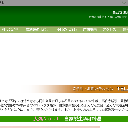
羽柴
リン
高台寺御用
京都市東山区下河原町530高台寺
高台寺「羽柴」は清水寺から円山公園に通じる石畳の“ねねの道”の中程、高台寺塔頭・圓徳
蔵の秀吉の“陣中弁当”のアレンジを始め、自家製京生ゆばをふんだんに盛り込んだ京湯葉
季ともどもに心ゆくまでご堪能いただけます。また、お帰りのお土産には自家製京生ゆばも
人気Ｎｏ．1
自家製生ゆば料理