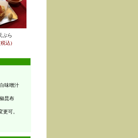
天ぷら
(税込)
白味噌汁
椒昆布
変更可。