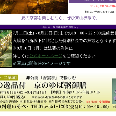
8/3～7と8/16.18～2
事前のご予約をおすすめし
夏の京都を楽しむなら、ぜひ東山界隈で。
●
高台寺・観月路開催のお知らせ
7月11日(土)～8月23日(日)までの18：00～22：00(最終受
入場を台所坂下に限定した特別料金での拝観となりま
※8月10日（月）は法要の為休止
詳しくは
公式ホームページ
をご確認ください
※写真は開催時のイメージです
●