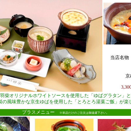
当店名物・
京
3,3
羽柴オリジナルホワイトソースを使用した「ゆばグラタン」と
製の風味豊かな京生ゆばを使用した「とろとろ湯葉ご飯」が楽
●
プラスメニュー
※単品だけのご注文は御遠慮下さい。