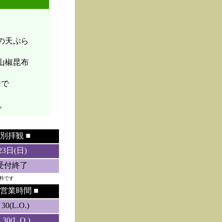
菜の天ぷら
山椒昆布
円で
。
別拝観 ■
23日(日)
5受付終了
料です
営業時間 ■
0(L.O.)
0(L.O.)