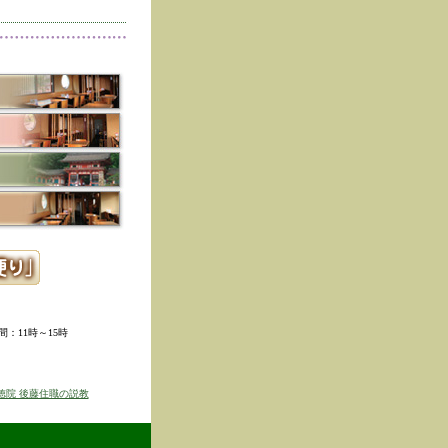
削除しました。
た。
寺冬の夜の茶会「夜咄」
ご利用いただきありがと
示しました。
ていただきました。
ました。
。
ました。
時間：11時～15時
せを表示しました
京のゆば粥御膳」のお知
徳院 後藤住職の説教
得ず、
価格改定をさせて