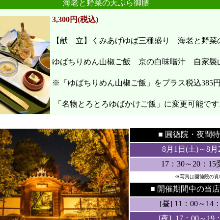
海老と野菜の天ぷら御膳
3,300円(税込)
【献 立】くみあげゆば三種盛り 海老と野
ゆばちりめん山椒ご飯 京の白味噌汁 自家製
※「ゆばちりめん山椒ご飯」をプラス税込385
「名物とろとろゆばかけご飯」に変更可能です
●
●
■ 圓徳院・
夜間特
8月1日(土
)～8月
17：30～20：1
※写真は圓徳院の資
■ 開催期間中の当店
[昼] 11：00～14：3
[夜] 17：00～19：3