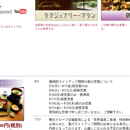
自家製の京生ゆばをふんだんに使い、彩り豊かに仕立
ご法事の際のお食事に、
しているサイトです。
てたお料理です。
せ。
●
8/3
圓徳院ライトアップ期間の夜の営業について
8/3(月)～8/7(金)昼営業のみ
8/8(土)～8/15(土)昼夜営業
8/16(日)昼営業のみ・夜満席
8/17(月)昼夜営業
8/18(火)～8/20(木)昼のみ営業
8/21(金)～8/23(日)昼夜営業
変則的な営業で申し訳ございません。ご理解下さい。
7/13
弊社グループ店舗提供による「世界遺産二条城 特別朝
お知らせと、夏のライトアップ期間のお知らせを表示し
800円(税別)
内容となっております。お越しになられる予定のお客様