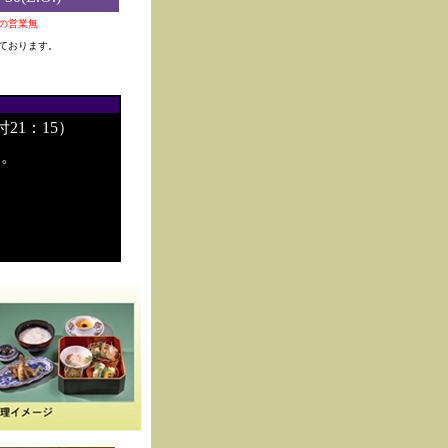
0夜の営業無
ております。
付21：15）
す。