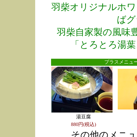
羽柴オリジナルホワ
ばグ
羽柴自家製の風味
「とろとろ湯葉
プラスメニ
湯豆腐
880円(税込)
その他のメニュ
●
●
●