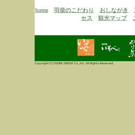
6/30
弊
膳
home
羽柴のこだわり
おしながき
5/26
昨
セス
観光マップ
定
改
ん
4/14
誠
3/3
高
多
春
す
当
ご
3/3
高
だ
多
春
当
ご
1/7
誠
2
来
info
毎