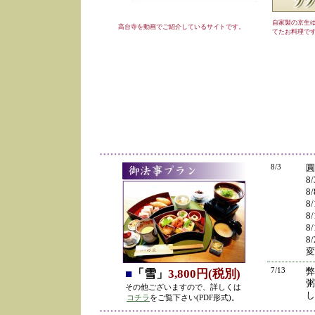
自家製の京生
高台寺を動画でご紹介しているサイトです。
てたお料理で
8/3
圓
8
8
8
8
8
8
変
7/13
弊
■
「雪」
3,800円(税別)
粥
その他ございますので、詳しくは
し
コチラ
をご覧下さい(PDF形式)。
の