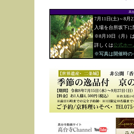
高
7月11日(土)～8月
入場を台所坂下に
※8月10日（月）
詳しくは
公式ホー
※写真は開催時の