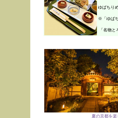
ゆばちり
※「ゆばち
「名物と
夏の京都を楽