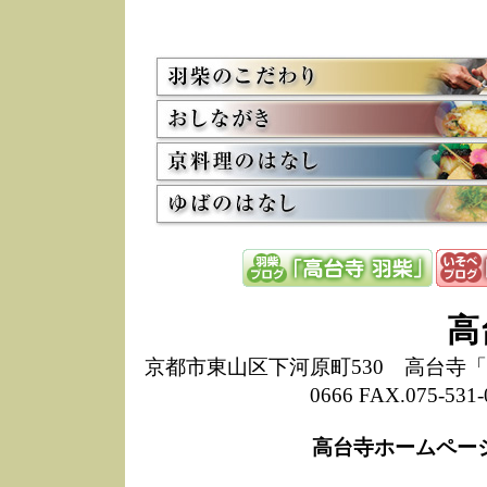
5/8
高
た
多
3/2
京
会
利
高
お
12/15
高
し
た
来
ぜ
12/8
誠
高
1
10/20
高
京都市東山区下河原町530 高台寺「ねね
期
0666 FAX.075-
前
当
高台寺ホームペー
8/18
高
し