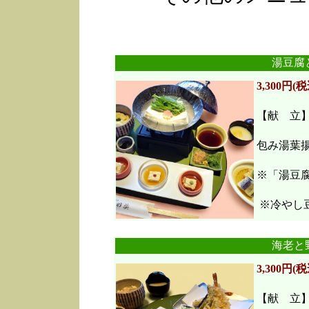
湯豆腐
3,300円(税
【献 立
包み湯葉
※「湯豆
※冷やし豆
海老と
3,300円(税
【献 立