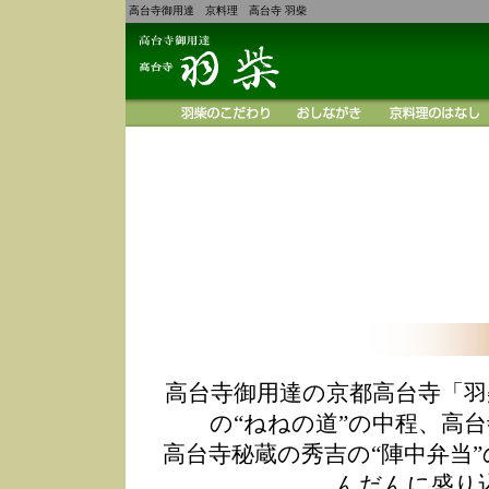
高台寺御用達 京料理 高台寺 羽柴
高台寺御用達の京都高台寺「羽
の“ねねの道”の中程、高
高台寺秘蔵の秀吉の“陣中弁当
んだんに盛り