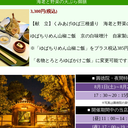
海老と野菜の天ぷら御膳
3,300円(税込)
【献 立】くみあげゆば三種盛り 海老と野
ゆばちりめん山椒ご飯 京の白味噌汁 自家製
※「ゆばちりめん山椒ご飯」をプラス税込385
「名物とろとろゆばかけご飯」に変更可能です
●
●
■ 圓徳院・
夜間特
8月1日(土
)～8月
17：30～20：1
※写真は圓徳院の資
■ 開催期間中の当店
[昼] 11：00～14：3
[夜] 17：00～19：3