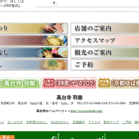
ので、詳しくは
す。
い(PDF形式)。
5/8
高台寺・圓徳院 春のライトアップ終了に伴い、表示を
多くのお客様にご利用いただき、ありがとうございまし
3/2
京料理いそべ担当・世界遺産二条城での特別昼食、高台
終了に伴い削除させていただきました。多くのお客様に
うございました。
高台寺・圓徳院・春の夜間ライトアップのお知らせを表
お越しの際のお食事に、ぜひ当店をご利用下さい。
12/15
高台寺・秋の夜間特別拝観終了に伴い、表示を削除させ
たくさんのお客様にお越しいただき、ありがとうござい
来年1月からの催しを2件表示させていただきました。
ぜひご予約下さい。
12/8
誠に勝手ながら12/10(水)臨時休業とさせていただきます
12/13(土)は寺院行事の為、休業とさせていただきます。
10/20
高台寺・圓徳院・秋の夜間特別拝観のお知らせを表示し
期間中はお昼の営業に加えて、夜も営業いたします。
高台寺
羽柴
前日までにご予約ください。
当日はお並びいただいた順に席へご案内いたします。
町530 高台寺「ねねの道」京・洛市「ねね」2F TEL.075-531-0666 FAX.075-531-0665 営業
8/18
高台寺・秋の夜の観月茶会と秋の夜間特別拝観のお知ら
高台寺ホームページ＞＞
http://www.kodaiji.com/
6/30
弊社グループ店舗、京料理いそべが担当いたします、「
わり
おしながき
京料理のはなし
ゆばのはなし
店舗案内
アクセス
観光マップ
ご予約
圓
らせを追加しました。
5/26
昨今の原材料費・燃料費・人件費等の高騰によりやむを
いただきます
。