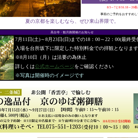
8/3～7と8/16.18～2
事前のご予約をおすすめし
夏の京都を楽しむなら、ぜひ東山界隈で。
●
高台寺・観月路開催のお知らせ
7月11日(土)～8月23日(日)までの18：00～22：00(最終受
入場を台所坂下に限定した特別料金での拝観となりま
※8月10日（月）は法要の為休止
詳しくは
公式ホームページ
をご確認ください
※写真は開催時のイメージです
●