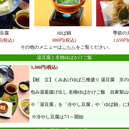
豆腐
ゆば鍋
季節の
円(税込)
880円(税込)
1,650
円
その他のメニューは
こちら
をご覧ください。
●
●
●
●
●
●
湯豆腐と名物ゆばかけご飯
3,300円(税込)
【献 立】くみあげゆば三種盛り 湯豆腐 京の
包み湯葉揚げ出し 名物ゆばかけご飯 自家製山
※「湯豆腐」を「冷やし豆腐」や「ゆば鍋」に
※冷やし豆腐は7/1～開始
●