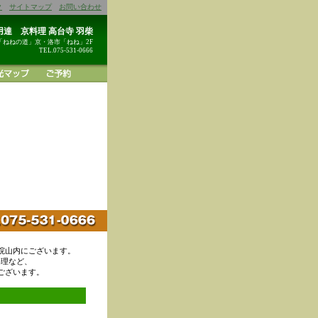
ク
サイトマップ
お問い合わせ
達 京料理 高台寺 羽柴
「ねねの道」京・洛市「ねね」2F
TEL.075-531-0666
院山内にございます。
料理など、
ございます。