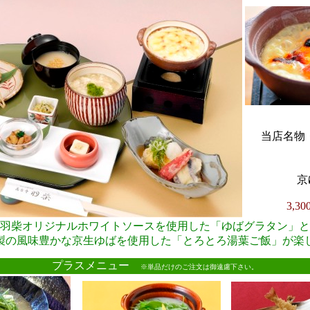
当店名物・
京
3,3
羽柴オリジナルホワイトソースを使用した「ゆばグラタン」と
製の風味豊かな京生ゆばを使用した「とろとろ湯葉ご飯」が楽
●
プラスメニュー
※単品だけのご注文は御遠慮下さい。