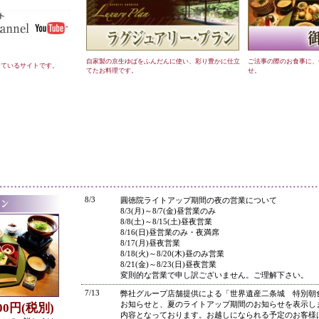
自家製の京生ゆばをふんだんに使い、彩り豊かに仕立
ご法事の際のお食事に、
しているサイトです。
てたお料理です。
せ。
●
8/3
圓徳院ライトアップ期間の夜の営業について
8/3(月)～8/7(金)昼営業のみ
8/8(土)～8/15(土)昼夜営業
8/16(日)昼営業のみ・夜満席
8/17(月)昼夜営業
8/18(火)～8/20(木)昼のみ営業
8/21(金)～8/23(日)昼夜営業
変則的な営業で申し訳ございません。ご理解下さい。
7/13
弊社グループ店舗提供による「世界遺産二条城 特別朝
お知らせと、夏のライトアップ期間のお知らせを表示し
800円(税別)
内容となっております。お越しになられる予定のお客様