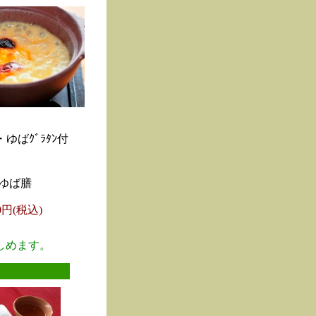
ゆばｸﾞﾗﾀﾝ付
ゆば膳
00円(税込)
しめます。