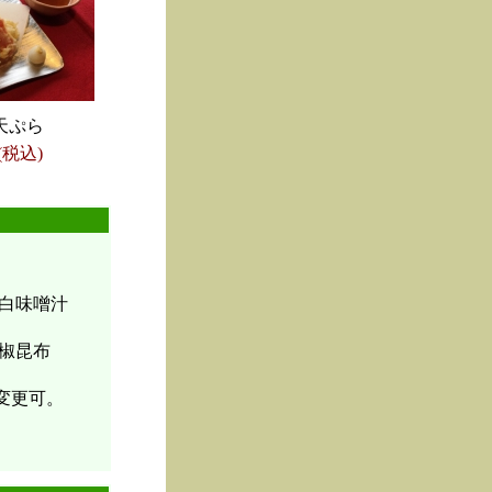
天ぷら
(税込)
白味噌汁
椒昆布
変更可。