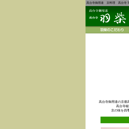
高台寺御用達 京料理 高台寺 
高台寺御用達の京都
高台寺秘
京の味を四