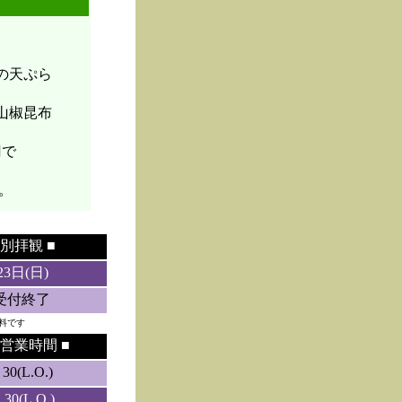
菜の天ぷら
山椒昆布
円で
。
別拝観 ■
23日(日)
5受付終了
料です
営業時間 ■
0(L.O.)
0(L.O.)