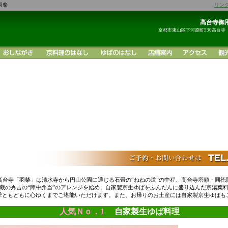
羽柴
リン
高台寺御用
京都市東山区下河原町530高台寺
高台寺「羽柴」は清水寺から円山公園に通じる石畳の“ねねの道”の中程、高台寺塔頭・圓徳
蔵の秀吉の“陣中弁当”のアレンジを始め、自家製京生ゆばをふんだんに盛り込んだ京湯葉
季ともどもに心ゆくまでご堪能いただけます。また、お帰りのお土産には自家製京生ゆばも
人気Ｎｏ．1
自家製生ゆば料理