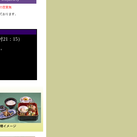
0夜の営業無
ております。
付21：15）
す。