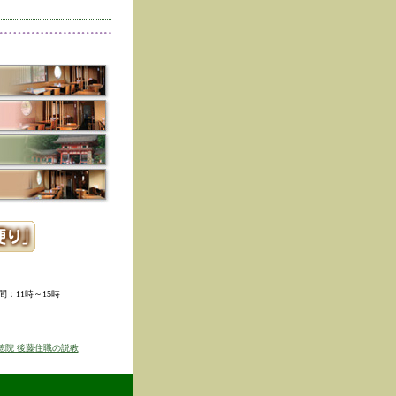
削除しました。
た。
寺冬の夜の茶会「夜咄」
ご利用いただきありがと
示しました。
ていただきました。
ました。
。
ました。
時間：11時～15時
せを表示しました
京のゆば粥御膳」のお知
徳院 後藤住職の説教
得ず、
価格改定をさせて