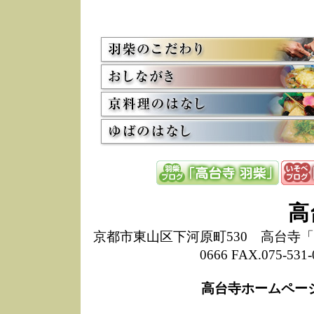
5/8
高
た
多
3/2
京
会
利
高
お
12/15
高
し
た
来
ぜ
12/8
誠
高
1
10/20
高
京都市東山区下河原町530 高台寺「ねね
期
0666 FAX.075-
前
当
高台寺ホームペー
8/18
高
し