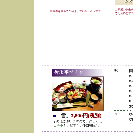
自家製の京生
高台寺を動画でご紹介しているサイトです。
てたお料理で
8/3
圓
8
8
8
8
8
8
変
7/13
弊
■
「雪」
3,800円(税別)
粥
その他ございますので、詳しくは
し
コチラ
をご覧下さい(PDF形式)。
の