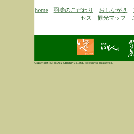
6/30
弊
膳
home
羽柴のこだわり
おしながき
5/26
昨
セス
観光マップ
定
改
ん
4/14
誠
3/3
高
多
春
す
当
ご
3/3
高
だ
多
春
当
ご
1/7
誠
2
来
info
毎