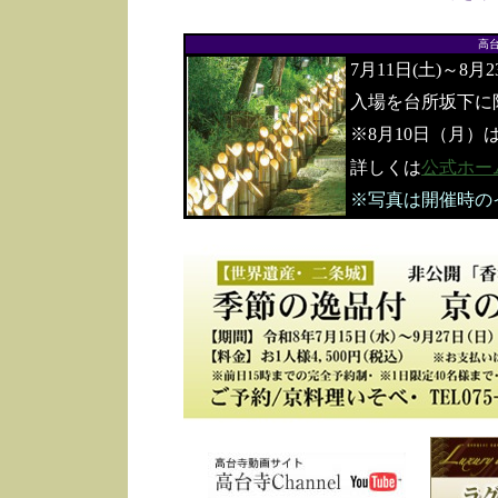
高
7月11日(土)～8月
入場を台所坂下に
※8月10日（月）
詳しくは
公式ホー
※写真は開催時の