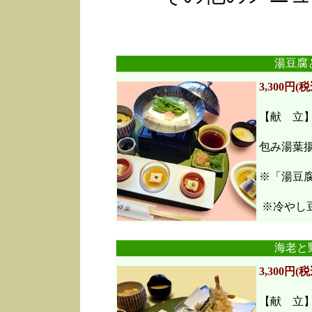
湯豆腐
3,300円(税
【献 立
包み湯葉
※「湯豆
※冷やし豆
海老と
3,300円(税
【献 立