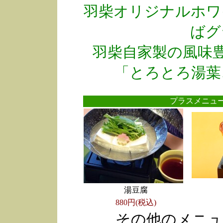
羽柴オリジナルホワ
ばグ
羽柴自家製の風味
「とろとろ湯葉
プラスメニ
湯豆腐
880円(税込)
その他のメニュ
●
●
●