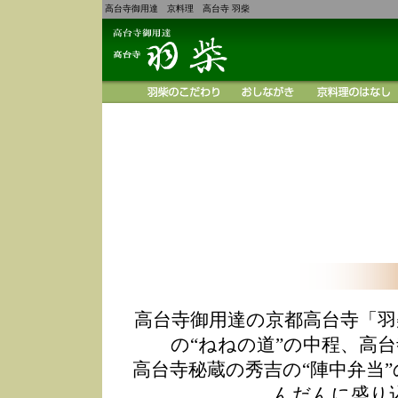
高台寺御用達 京料理 高台寺 羽柴
高台寺御用達の京都高台寺「羽
の“ねねの道”の中程、高
高台寺秘蔵の秀吉の“陣中弁当
んだんに盛り