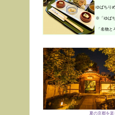
ゆばちり
※「ゆばち
「名物と
夏の京都を楽