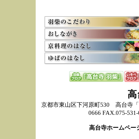
5/8
高
た
多
3/2
京
会
利
高
お
12/15
高
し
た
来
ぜ
12/8
誠
高
1
10/20
高
京都市東山区下河原町530 高台寺「ねね
期
0666 FAX.075-
前
当
高台寺ホームペー
8/18
高
し