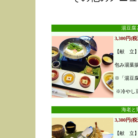
湯豆腐
3,300円(税
【献 立
包み湯葉
※「湯豆
※冷やし豆
海老と
3,300円(税
【献 立