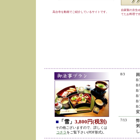
自家製の京生
高台寺を動画でご紹介しているサイトです。
てたお料理で
8/3
圓
8
8
8
8
8
8
変
7/13
弊
■
「雪」
3,800円(税別)
粥
その他ございますので、詳しくは
し
コチラ
をご覧下さい(PDF形式)。
の