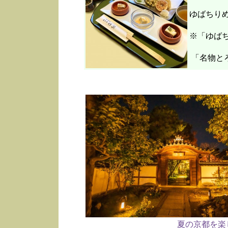
ゆばちり
※「ゆばち
「名物と
夏の京都を楽