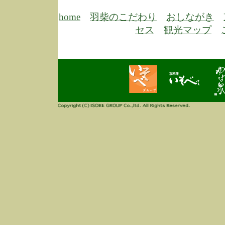
6/30
弊
膳
home
羽柴のこだわり
おしながき
5/26
昨
セス
観光マップ
定
改
ん
4/14
誠
3/3
高
多
春
す
当
ご
3/3
高
だ
多
春
当
ご
1/7
誠
2
来
info
毎