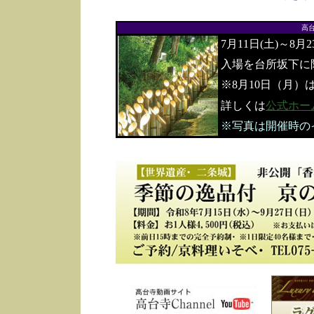
高
7月11日(土)～8月
入場を台所坂下に
※8月10日（月）
詳しくは
公式ホー
※写真は開催時の