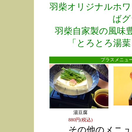
羽柴オリジナルホワ
ばグ
羽柴自家製の風味
「とろとろ湯葉
プラスメニ
湯豆腐
880円(税込)
その他のメニュ
●
●
●