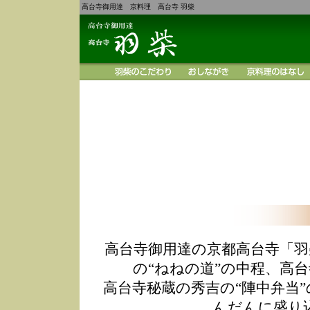
高台寺御用達 京料理 高台寺 羽柴
高台寺御用達の京都高台寺「羽
の“ねねの道”の中程、高
高台寺秘蔵の秀吉の“陣中弁当
んだんに盛り