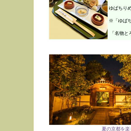
ゆばちり
※「ゆばち
「名物と
夏の京都を楽