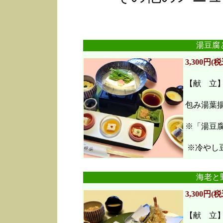
湯豆腐
3,300円(税
【献 立
包み湯葉
※「湯豆
※冷やし豆
海老と
3,300円(税
【献 立