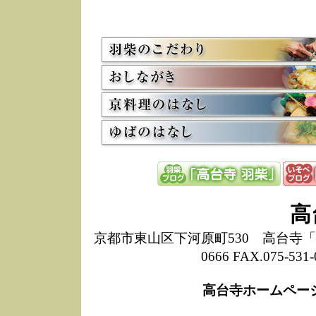
5/8
高
た
多
3/2
京
会
利
高
お
12/15
高
し
た
来
ぜ
12/8
誠
高
1
10/20
高
京都市東山区下河原町530 高台寺「ねね
期
0666 FAX.075-
前
当
高台寺ホームペー
8/18
高
し