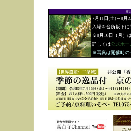
高
7月11日(土)～8月
入場を台所坂下に
※8月10日（月）
詳しくは
公式ホー
※写真は開催時の