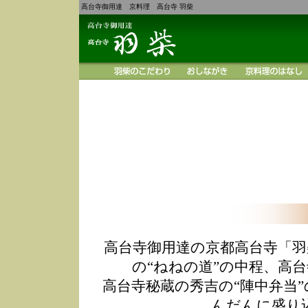
高台寺御用達 京料理 高台寺 羽柴
高台寺御用達の京都高台寺「羽
の“ねねの道”の中程、高
高台寺秘蔵の秀吉の“陣中弁当
んだんに盛り