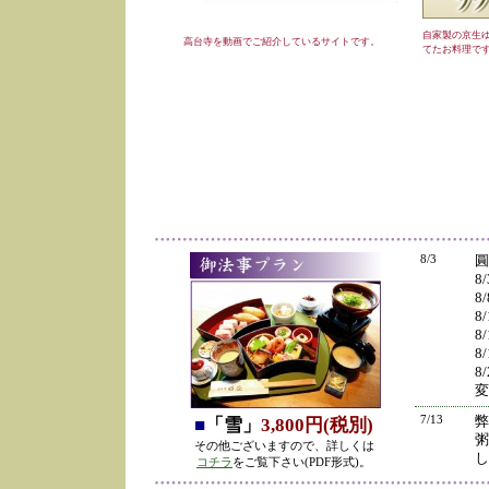
自家製の京生
高台寺を動画でご紹介しているサイトです。
てたお料理で
8/3
圓
8
8
8
8
8
8
変
7/13
弊
■
「雪」
3,800円(税別)
粥
その他ございますので、詳しくは
し
コチラ
をご覧下さい(PDF形式)。
の