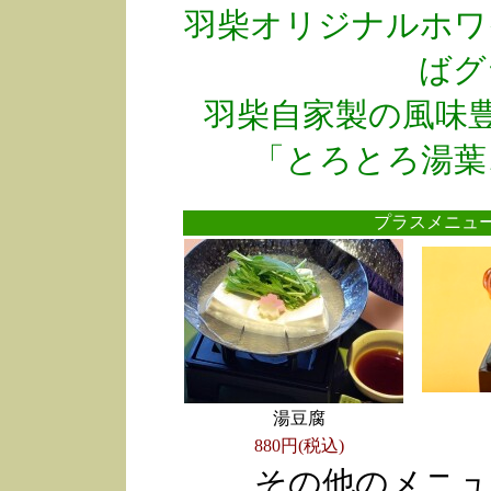
羽柴オリジナルホワ
ばグ
羽柴自家製の風味
「とろとろ湯葉
プラスメニ
湯豆腐
880円(税込)
その他のメニュ
●
●
●