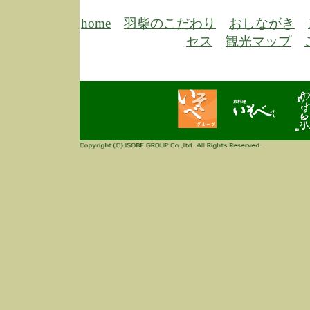
6/30
弊
膳
home
羽柴のこだわり
おしながき
5/26
昨
セス
観光マップ
定
改
ん
4/14
誠
3/3
高
多
春
す
当
ご
3/3
高
だ
多
春
当
ご
1/7
誠
2
来
info
毎