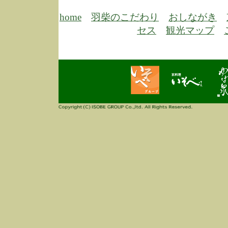
6/30
弊
膳
home
羽柴のこだわり
おしながき
5/26
昨
セス
観光マップ
定
改
ん
4/14
誠
3/3
高
多
春
す
当
ご
3/3
高
だ
多
春
当
ご
1/7
誠
2
来
info
毎