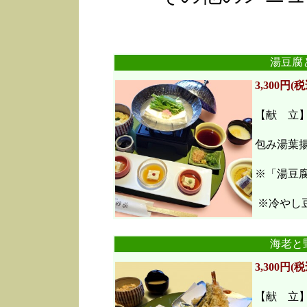
湯豆腐
3,300円(税
【献 立
包み湯葉
※「湯豆
※冷やし豆
海老と
3,300円(税
【献 立