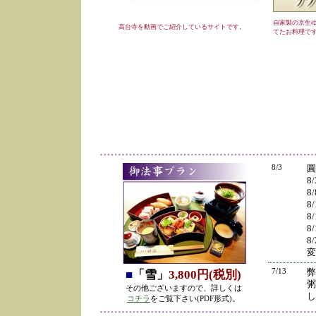
自家製の京生
高台寺を動画でご紹介しているサイトです。
てたお料理で
8/3
圓
8
8
8
8
8
8
変
7/13
弊
■
「雪」
3,800円(税別)
粥
その他ございますので、詳しくは
し
コチラ
をご覧下さい(PDF形式)。
の