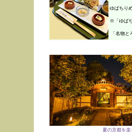
ゆばちり
※「ゆばち
「名物と
夏の京都を楽