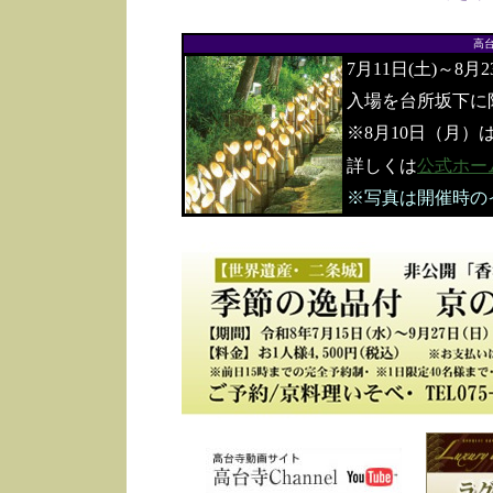
高
7月11日(土)～8月
入場を台所坂下に
※8月10日（月）
詳しくは
公式ホー
※写真は開催時の