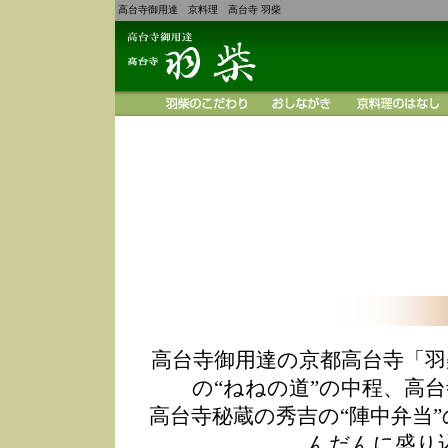
高台寺御用達 京料理 高台寺 羽柴
高台寺御用達の京都高台寺「羽
の“ねねの道”の中程、高
高台寺秘蔵の秀吉の“陣中弁当
んだんに盛り