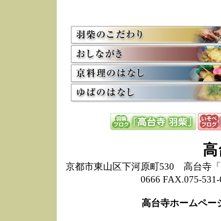
5/8
高
た
多
3/2
京
会
利
高
お
12/15
高
し
た
来
ぜ
12/8
誠
高
1
10/20
高
京都市東山区下河原町530 高台寺「ねね
期
0666 FAX.075-
前
当
高台寺ホームペー
8/18
高
し