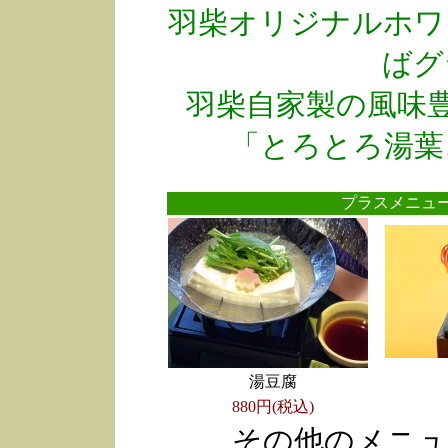
羽柴オリジナルホワ
ばグ
羽柴自家製の風味
「とろとろ湯葉
プラスメニ
湯豆腐
880円(税込)
その他のメニュ
●
●
●