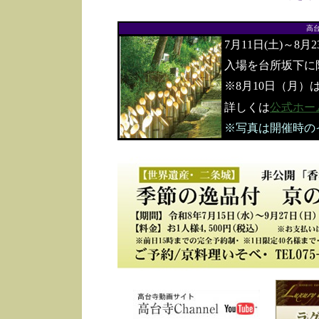
高
7月11日(土)～8月
入場を台所坂下に
※8月10日（月）
詳しくは
公式ホー
※写真は開催時の