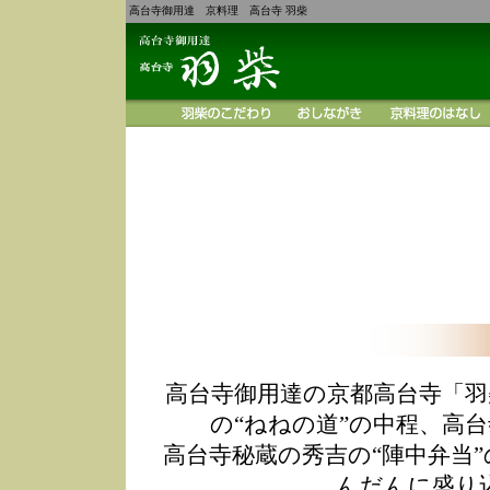
高台寺御用達 京料理 高台寺 羽柴
高台寺御用達の京都高台寺「羽
の“ねねの道”の中程、高
高台寺秘蔵の秀吉の“陣中弁当
んだんに盛り