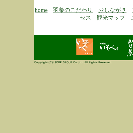
6/30
弊
膳
home
羽柴のこだわり
おしながき
5/26
昨
セス
観光マップ
定
改
ん
4/14
誠
3/3
高
多
春
す
当
ご
3/3
高
だ
多
春
当
ご
1/7
誠
2
来
info
毎