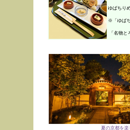
ゆばちり
※「ゆばち
「名物と
夏の京都を楽