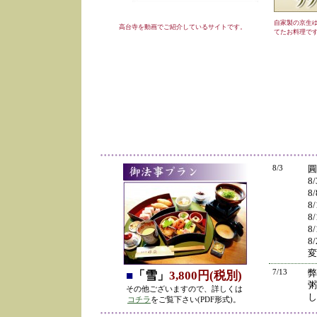
自家製の京生
高台寺を動画でご紹介しているサイトです。
てたお料理で
8/3
圓
8
8
8
8
8
8
変
7/13
弊
■
「雪」
3,800円(税別)
粥
その他ございますので、詳しくは
し
コチラ
をご覧下さい(PDF形式)。
の