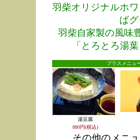
羽柴オリジナルホワ
ばグ
羽柴自家製の風味
「とろとろ湯葉
プラスメニ
湯豆腐
880円(税込)
その他のメニュ
●
●
●