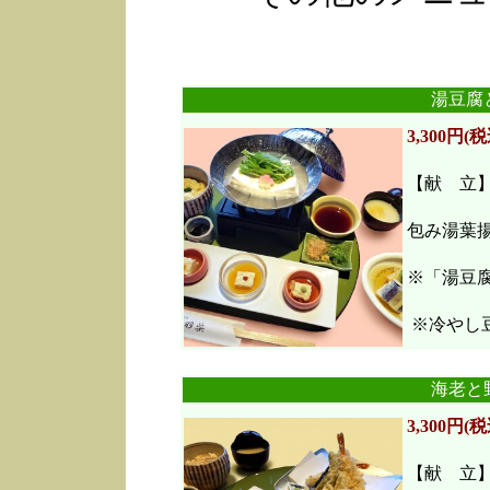
湯豆腐
3,300円(税
【献 立
包み湯葉
※「湯豆
※冷やし豆
海老と
3,300円(税
【献 立