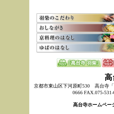
5/8
高
た
多
3/2
京
会
利
高
お
12/15
高
し
た
来
ぜ
12/8
誠
高
1
10/20
高
京都市東山区下河原町530 高台寺「ねね
期
0666 FAX.075-
前
当
高台寺ホームペー
8/18
高
し