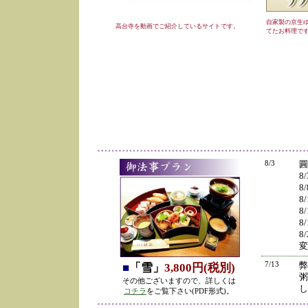
自家製の京生
高台寺を動画でご紹介しているサイトです。
てたお料理で
8/3
圓
8
8
8
8
8
8
変
7/13
弊
■
「雪」
3,800円(税別)
粥
その他ございますので、詳しくは
し
コチラ
をご覧下さい(PDF形式)。
の