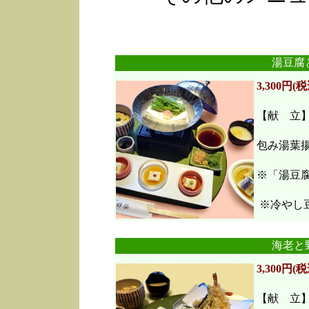
湯豆腐
3,300円(税
【献 立
包み湯葉
※「湯豆
※冷やし豆
海老と
3,300円(税
【献 立