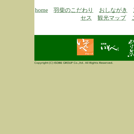
6/30
弊
膳
home
羽柴のこだわり
おしながき
5/26
昨
セス
観光マップ
定
改
ん
4/14
誠
3/3
高
多
春
す
当
ご
3/3
高
だ
多
春
当
ご
1/7
誠
2
来
info
毎