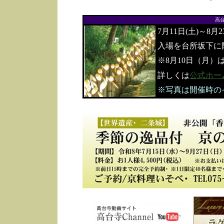
高
7月11日(土)～8月
入場を台所坂下に
※8月10日（月）
詳しくは
公式ホー
※写真は開催時の