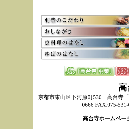
5/8
高
た
多
3/2
京
会
利
高
お
12/15
高
し
た
来
ぜ
12/8
誠
高
1
10/20
高
京都市東山区下河原町530 高台寺「ねね
期
0666 FAX.075-
前
当
高台寺ホームペー
8/18
高
し