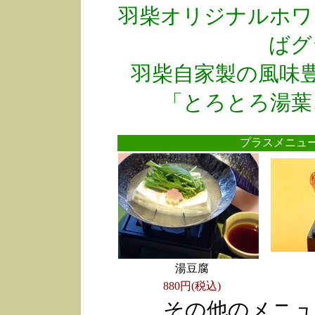
羽柴オリジナルホワ
ばグ
羽柴自家製の風味
「とろとろ湯葉
プラスメニ
湯豆腐
880円(税込)
その他のメニュ
●
●
●