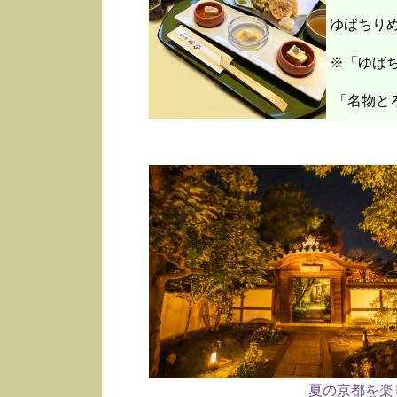
ゆばちり
※「ゆばち
「名物と
夏の京都を楽