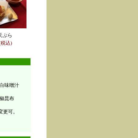
天ぷら
(税込)
白味噌汁
椒昆布
変更可。