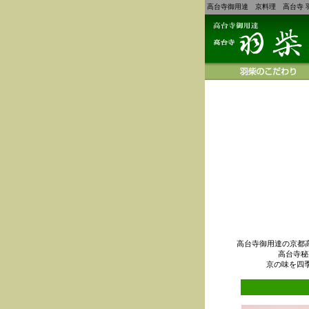
高台寺御用達 京料理 高台寺 
高台寺御用達の京都
高台寺秘
京の味を四