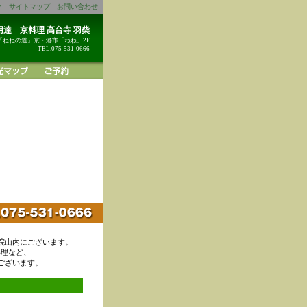
ク
サイトマップ
お問い合わせ
達 京料理 高台寺 羽柴
「ねねの道」京・洛市「ねね」2F
TEL.075-531-0666
院山内にございます。
料理など、
ございます。