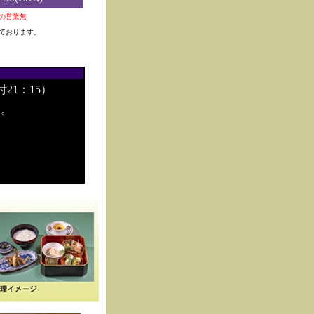
0夜の営業無
ております。
付21：15）
す。