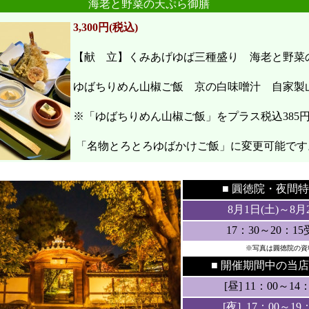
海老と野菜の天ぷら御膳
3,300円(税込)
【献 立】くみあげゆば三種盛り 海老と野
ゆばちりめん山椒ご飯 京の白味噌汁 自家製
※「ゆばちりめん山椒ご飯」をプラス税込385
「名物とろとろゆばかけご飯」に変更可能です
●
●
■ 圓徳院・
夜間特
8月1日(土
)～8月
17：30～20：1
※写真は圓徳院の資
■ 開催期間中の当店
[昼] 11：00～14：3
[夜] 17：00～19：3