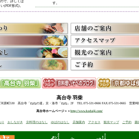
ので、詳しくは
す。
い(PDF形式)。
5/8
高台寺・圓徳院 春のライトアップ終了に伴い、表示を
多くのお客様にご利用いただき、ありがとうございまし
3/2
京料理いそべ担当・世界遺産二条城での特別昼食、高台
終了に伴い削除させていただきました。多くのお客様に
うございました。
高台寺・圓徳院・春の夜間ライトアップのお知らせを表
お越しの際のお食事に、ぜひ当店をご利用下さい。
12/15
高台寺・秋の夜間特別拝観終了に伴い、表示を削除させ
たくさんのお客様にお越しいただき、ありがとうござい
来年1月からの催しを2件表示させていただきました。
ぜひご予約下さい。
12/8
誠に勝手ながら12/10(水)臨時休業とさせていただきます
12/13(土)は寺院行事の為、休業とさせていただきます。
10/20
高台寺・圓徳院・秋の夜間特別拝観のお知らせを表示し
期間中はお昼の営業に加えて、夜も営業いたします。
高台寺
羽柴
前日までにご予約ください。
当日はお並びいただいた順に席へご案内いたします。
町530 高台寺「ねねの道」京・洛市「ねね」2F TEL.075-531-0666 FAX.075-531-0665 営業
8/18
高台寺・秋の夜の観月茶会と秋の夜間特別拝観のお知ら
高台寺ホームページ＞＞
http://www.kodaiji.com/
6/30
弊社グループ店舗、京料理いそべが担当いたします、「
わり
おしながき
京料理のはなし
ゆばのはなし
店舗案内
アクセス
観光マップ
ご予約
圓
らせを追加しました。
5/26
昨今の原材料費・燃料費・人件費等の高騰によりやむを
いただきます
。