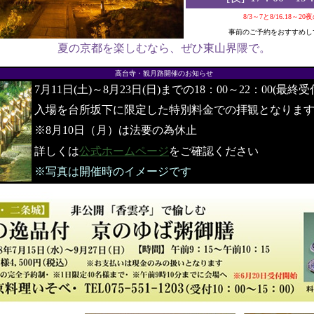
8/3～7と8/16.18～2
事前のご予約をおすすめし
夏の京都を楽しむなら、ぜひ東山界隈で。
●
高台寺・観月路開催のお知らせ
7月11日(土)～8月23日(日)までの18：00～22：00(最終受
入場を台所坂下に限定した特別料金での拝観となりま
※8月10日（月）は法要の為休止
詳しくは
公式ホームページ
をご確認ください
※写真は開催時のイメージです
●