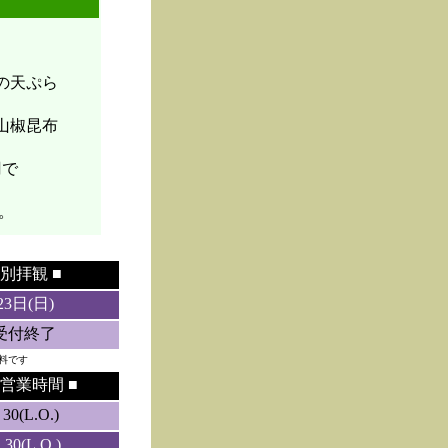
菜の天ぷら
山椒昆布
円で
。
別拝観 ■
23日(日)
5受付終了
料です
営業時間 ■
0(L.O.)
0(L.O.)