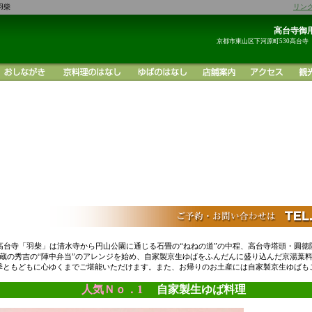
羽柴
リン
高台寺御用
京都市東山区下河原町530高台寺
高台寺「羽柴」は清水寺から円山公園に通じる石畳の“ねねの道”の中程、高台寺塔頭・圓徳
蔵の秀吉の“陣中弁当”のアレンジを始め、自家製京生ゆばをふんだんに盛り込んだ京湯葉
季ともどもに心ゆくまでご堪能いただけます。また、お帰りのお土産には自家製京生ゆばも
人気Ｎｏ．1
自家製生ゆば料理