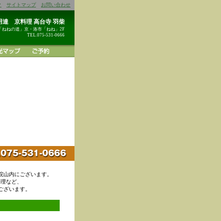
ク
サイトマップ
お問い合わせ
達 京料理 高台寺 羽柴
「ねねの道」京・洛市「ねね」2F
TEL.075-531-0666
院山内にございます。
料理など、
ございます。