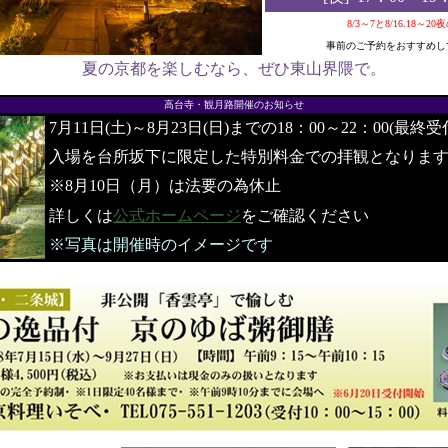
8/3～7と8/16.18～2
事前のご予約をおすすめし
夏の京都を楽しむなら、ぜひ東山界隈で。
●
高台寺・観月路開催のお知らせ
7月11日(土)～8月23日(日)までの18：00～22：00(最終受
入場を台所坂下に限定した特別料金での拝観となりま
※8月10日（月）は法要の為休止
詳しくは
公式ホームページ
をご確認ください
※写真は開催時のイメージです
●