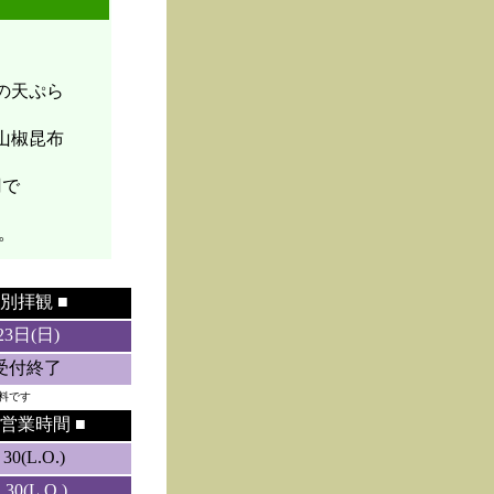
菜の天ぷら
山椒昆布
円で
。
別拝観 ■
23日(日)
5受付終了
料です
営業時間 ■
0(L.O.)
0(L.O.)