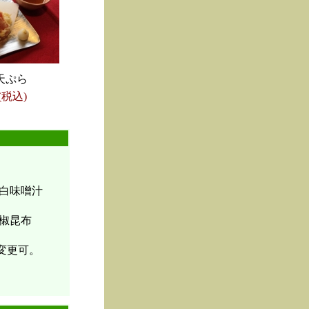
天ぷら
(税込)
白味噌汁
椒昆布
変更可。