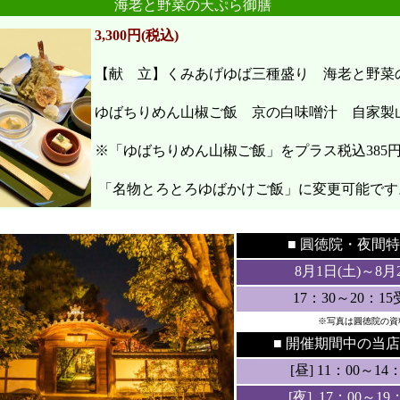
海老と野菜の天ぷら御膳
3,300円(税込)
【献 立】くみあげゆば三種盛り 海老と野
ゆばちりめん山椒ご飯 京の白味噌汁 自家製
※「ゆばちりめん山椒ご飯」をプラス税込385
「名物とろとろゆばかけご飯」に変更可能です
●
●
■ 圓徳院・
夜間特
8月1日(土
)～8月
17：30～20：1
※写真は圓徳院の資
■ 開催期間中の当店
[昼] 11：00～14：3
[夜] 17：00～19：3