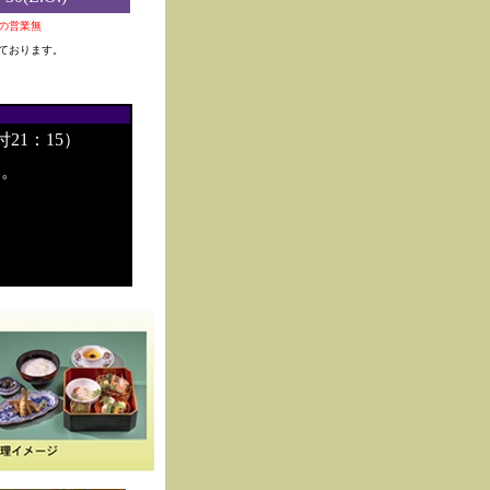
0夜の営業無
ております。
付21：15）
す。