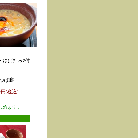
ゆばｸﾞﾗﾀﾝ付
ゆば膳
00円(税込)
しめます。