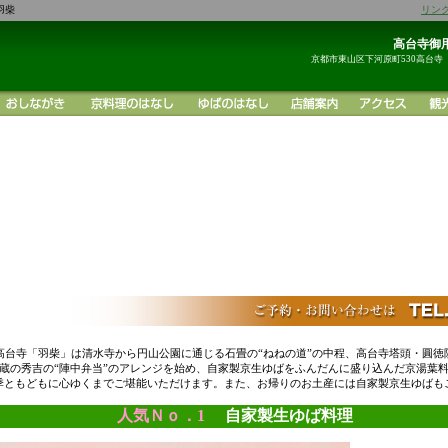
羽柴
リン
高台寺御用
京都市東山区下河原町530高台寺
高台寺「羽柴」は清水寺から円山公園に通じる石畳の“ねねの道”の中程、高台寺塔頭・圓徳
蔵の秀吉の“陣中弁当”のアレンジを始め、自家製京生ゆばをふんだんに盛り込んだ京湯葉
季ともどもに心ゆくまでご堪能いただけます。また、お帰りのお土産には自家製京生ゆばも
人気Ｎｏ．1
自家製生ゆば料理