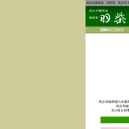
高台寺御用達 京料理 高台寺 
高台寺御用達の京都
高台寺秘
京の味を四