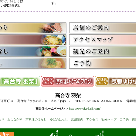
ので、詳しくは
す。
い(PDF形式)。
5/8
高台寺・圓徳院 春のライトアップ終了に伴い、表示を
多くのお客様にご利用いただき、ありがとうございまし
3/2
京料理いそべ担当・世界遺産二条城での特別昼食、高台
終了に伴い削除させていただきました。多くのお客様に
うございました。
高台寺・圓徳院・春の夜間ライトアップのお知らせを表
お越しの際のお食事に、ぜひ当店をご利用下さい。
12/15
高台寺・秋の夜間特別拝観終了に伴い、表示を削除させ
たくさんのお客様にお越しいただき、ありがとうござい
来年1月からの催しを2件表示させていただきました。
ぜひご予約下さい。
12/8
誠に勝手ながら12/10(水)臨時休業とさせていただきます
12/13(土)は寺院行事の為、休業とさせていただきます。
10/20
高台寺・圓徳院・秋の夜間特別拝観のお知らせを表示し
期間中はお昼の営業に加えて、夜も営業いたします。
高台寺
羽柴
前日までにご予約ください。
当日はお並びいただいた順に席へご案内いたします。
町530 高台寺「ねねの道」京・洛市「ねね」2F TEL.075-531-0666 FAX.075-531-0665 営業
8/18
高台寺・秋の夜の観月茶会と秋の夜間特別拝観のお知ら
高台寺ホームページ＞＞
http://www.kodaiji.com/
6/30
弊社グループ店舗、京料理いそべが担当いたします、「
わり
おしながき
京料理のはなし
ゆばのはなし
店舗案内
アクセス
観光マップ
ご予約
圓
らせを追加しました。
5/26
昨今の原材料費・燃料費・人件費等の高騰によりやむを
いただきます
。