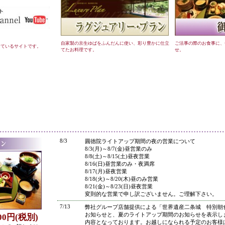
自家製の京生ゆばをふんだんに使い、彩り豊かに仕立
ご法事の際のお食事に、
しているサイトです。
てたお料理です。
せ。
●
8/3
圓徳院ライトアップ期間の夜の営業について
8/3(月)～8/7(金)昼営業のみ
8/8(土)～8/15(土)昼夜営業
8/16(日)昼営業のみ・夜満席
8/17(月)昼夜営業
8/18(火)～8/20(木)昼のみ営業
8/21(金)～8/23(日)昼夜営業
変則的な営業で申し訳ございません。ご理解下さい。
7/13
弊社グループ店舗提供による「世界遺産二条城 特別朝
お知らせと、夏のライトアップ期間のお知らせを表示し
800円(税別)
内容となっております。お越しになられる予定のお客様