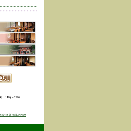
削除しました。
た。
寺冬の夜の茶会「夜咄」
ご利用いただきありがと
示しました。
ていただきました。
ました。
。
ました。
時間：11時～15時
せを表示しました
京のゆば粥御膳」のお知
徳院 後藤住職の説教
得ず、
価格改定をさせて