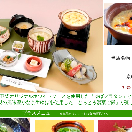
当店名物・
京
3,3
羽柴オリジナルホワイトソースを使用した「ゆばグラタン」と
製の風味豊かな京生ゆばを使用した「とろとろ湯葉ご飯」が楽
●
プラスメニュー
※単品だけのご注文は御遠慮下さい。