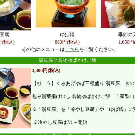
豆腐
ゆば鍋
季節の
円(税込)
880円(税込)
1,650
円
その他のメニューは
こちら
をご覧ください。
●
●
●
●
●
●
湯豆腐と名物ゆばかけご飯
3,300円(税込)
【献 立】くみあげゆば三種盛り 湯豆腐 京の
包み湯葉揚げ出し 名物ゆばかけご飯 自家製山
※「湯豆腐」を「冷やし豆腐」や「ゆば鍋」に
※冷やし豆腐は7/1～開始
●