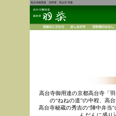
高台寺御用達 京料理 高台寺 羽柴
高台寺御用達の京都高台寺「羽
の“ねねの道”の中程、高
高台寺秘蔵の秀吉の“陣中弁当
んだんに盛り