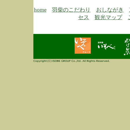
6/30
弊
膳
home
羽柴のこだわり
おしながき
5/26
昨
セス
観光マップ
定
改
ん
4/14
誠
3/3
高
多
春
す
当
ご
3/3
高
だ
多
春
当
ご
1/7
誠
2
来
info
毎