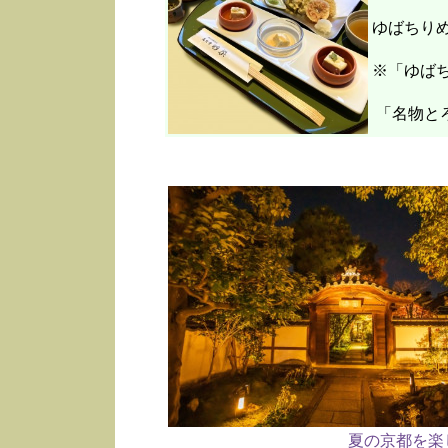
ゆばちり
※「ゆばち
「名物と
夏の京都を楽