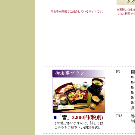
自家製の京生
高台寺を動画でご紹介しているサイトです。
てたお料理で
8/3
圓
8
8
8
8
8
8
変
7/13
弊
■
「雪」
3,800円(税別)
粥
その他ございますので、詳しくは
し
コチラ
をご覧下さい(PDF形式)。
の