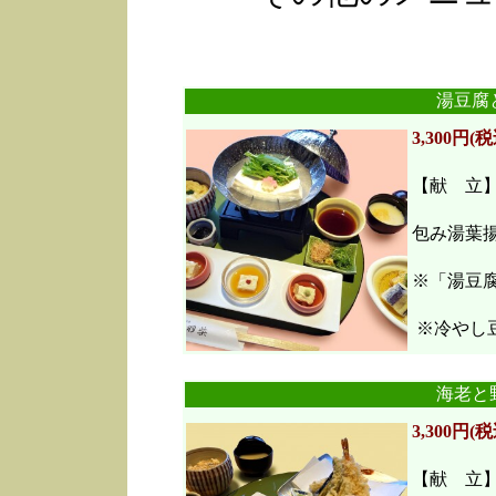
湯豆腐
3,300円(税
【献 立
包み湯葉
※「湯豆
※冷やし豆
海老と
3,300円(税
【献 立