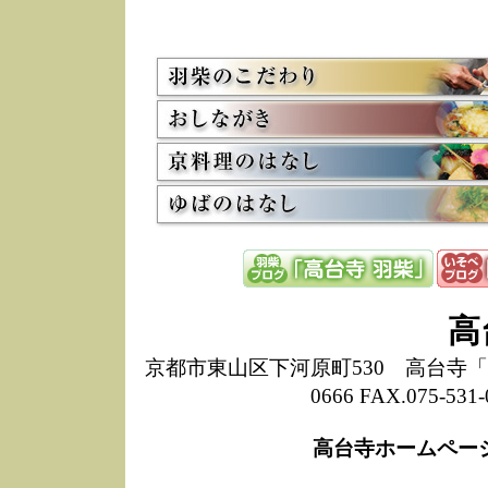
5/8
高
た
多
3/2
京
会
利
高
お
12/15
高
し
た
来
ぜ
12/8
誠
高
1
10/20
高
京都市東山区下河原町530 高台寺「ねね
期
0666 FAX.075-
前
当
高台寺ホームペー
8/18
高
し