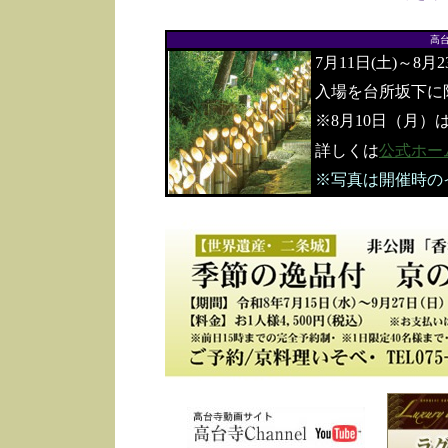
高
7月11日(土)～8月
入場を台所坂下に
※8月10日（月）
詳しくは
公式ホー
※写真は開催時の