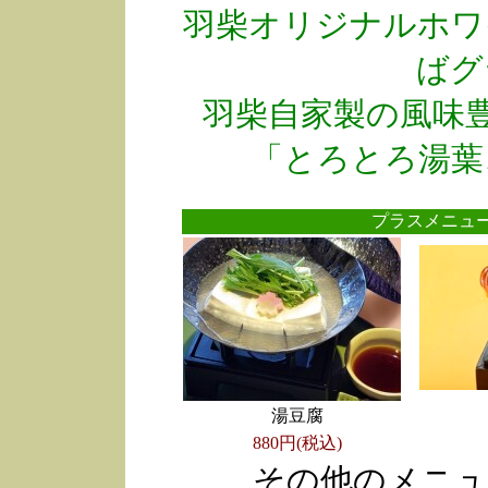
羽柴オリジナルホワ
ばグ
羽柴自家製の風味
「とろとろ湯葉
プラスメニ
湯豆腐
880円(税込)
その他のメニュ
●
●
●