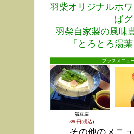
羽柴オリジナルホワ
ばグ
羽柴自家製の風味
「とろとろ湯葉
プラスメニ
湯豆腐
880円(税込)
その他のメニュ
●
●
●