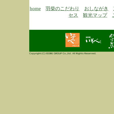
6/30
弊
膳
home
羽柴のこだわり
おしながき
5/26
昨
セス
観光マップ
定
改
ん
4/14
誠
3/3
高
多
春
す
当
ご
3/3
高
だ
多
春
当
ご
1/7
誠
2
来
info
毎