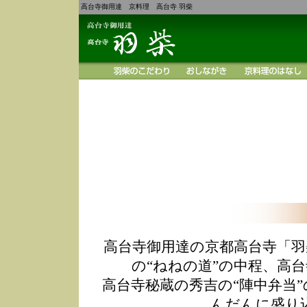
高台寺御用達 京料理 高台寺 羽柴
高台寺御用達の京都高台寺「羽
の“ねねの道”の中程、高
高台寺秘蔵の秀吉の“陣中弁当
んだんに盛り