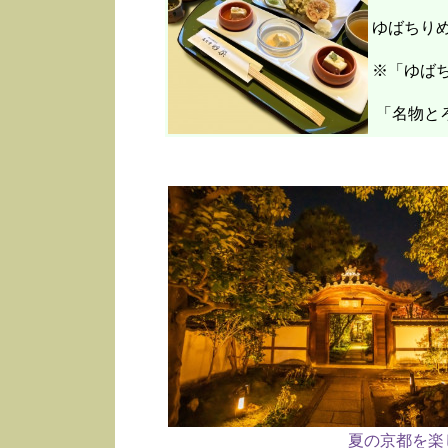
ゆばちり
※「ゆばち
「名物と
夏の京都を楽