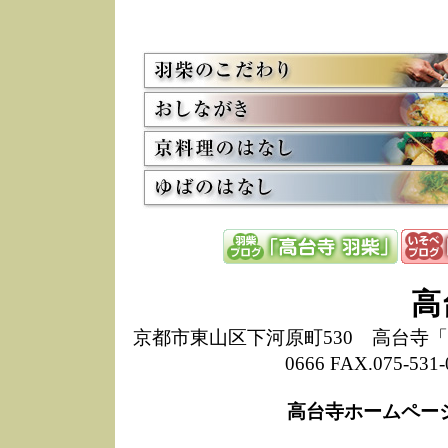
5/8
高
た
多
3/2
京
会
利
高
お
12/15
高
し
た
来
ぜ
12/8
誠
高
1
10/20
高
京都市東山区下河原町530 高台寺「ねね
期
0666 FAX.075-
前
当
高台寺ホームペー
8/18
高
し