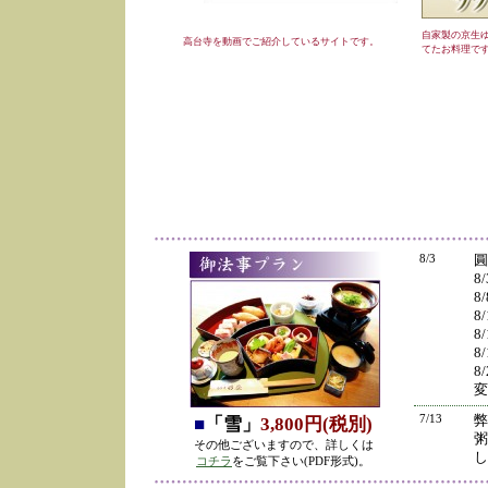
自家製の京生
高台寺を動画でご紹介しているサイトです。
てたお料理で
8/3
圓
8
8
8
8
8
8
変
7/13
弊
■
「雪」
3,800円(税別)
粥
その他ございますので、詳しくは
し
コチラ
をご覧下さい(PDF形式)。
の