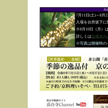
高
7月11日(土)～8月
入場を台所坂下に
※8月10日（月）
詳しくは
公式ホー
※写真は開催時の