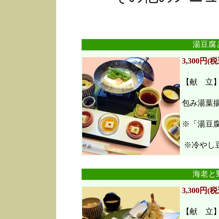
湯豆腐
3,300円(税
【献 立
包み湯葉
※「湯豆
※冷やし豆
海老と
3,300円(税
【献 立