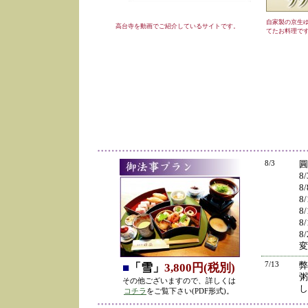
自家製の京生
高台寺を動画でご紹介しているサイトです。
てたお料理で
8/3
圓
8
8
8
8
8
8
変
7/13
弊
■
「雪」
3,800円(税別)
粥
その他ございますので、詳しくは
し
コチラ
をご覧下さい(PDF形式)。
の