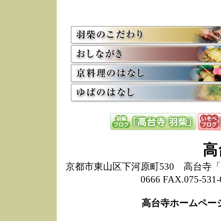
5/8
高
た
多
3/2
京
会
利
高
お
12/15
高
し
た
来
ぜ
12/8
誠
高
1
10/20
高
京都市東山区下河原町530 高台寺「ねね
期
0666 FAX.075-
前
当
高台寺ホームペー
8/18
高
し