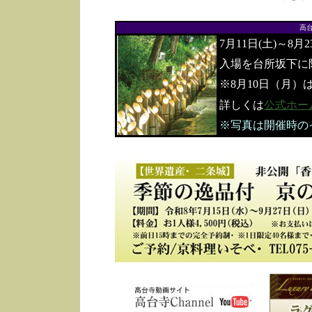
高
7月11日(土)～8月
入場を台所坂下に
※8月10日（月）
詳しくは
公式ホー
※写真は開催時の