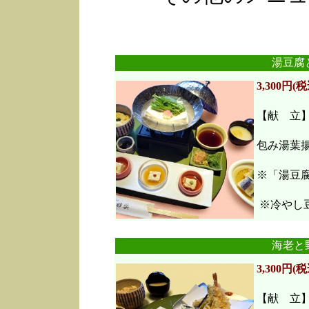
湯豆腐
3,300円(税
【献 立
包み湯葉
※「湯豆
※冷やし豆
海老と
3,300円(税
【献 立