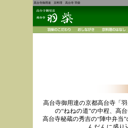
高台寺御用達 京料理 高台寺 羽柴
高台寺御用達の京都高台寺「羽
の“ねねの道”の中程、高
高台寺秘蔵の秀吉の“陣中弁当
んだんに盛り