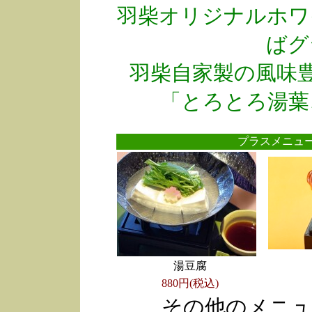
羽柴オリジナルホワ
ばグ
羽柴自家製の風味
「とろとろ湯葉
プラスメニ
湯豆腐
880円(税込)
その他のメニュ
●
●
●