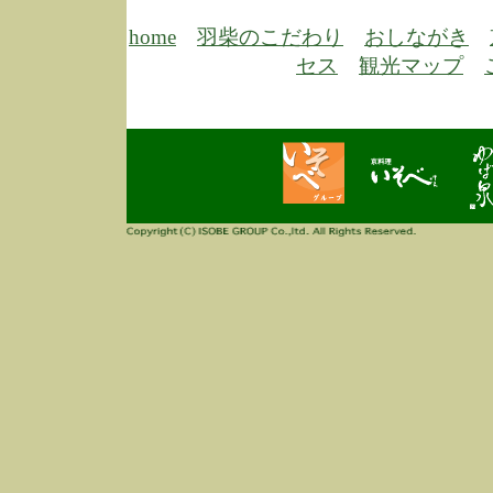
6/30
弊
膳
home
羽柴のこだわり
おしながき
5/26
昨
セス
観光マップ
定
改
ん
4/14
誠
3/3
高
多
春
す
当
ご
3/3
高
だ
多
春
当
ご
1/7
誠
2
来
info
毎