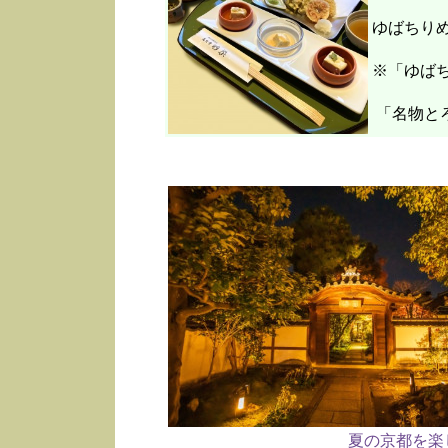
ゆばちり
※「ゆばち
「名物と
夏の京都を楽