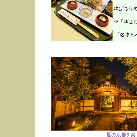
ゆばちり
※「ゆばち
「名物と
夏の京都を楽