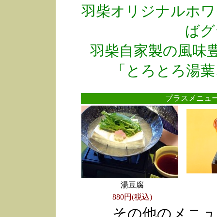
羽柴オリジナルホワ
ばグ
羽柴自家製の風味
「とろとろ湯葉
プラスメニ
湯豆腐
880円(税込)
その他のメニュ
●
●
●