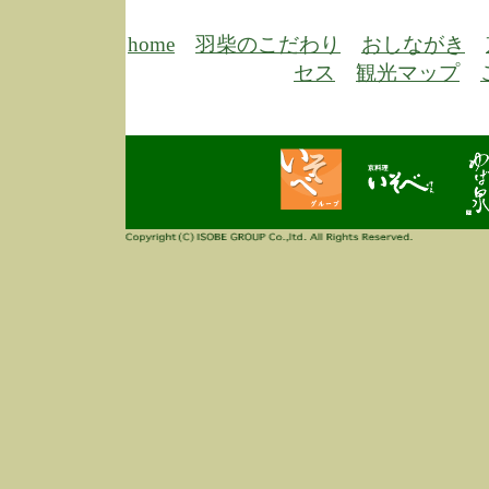
期
前
当
home
羽柴のこだわり
おしながき
8/18
セス
観光マップ
高
し
6/30
弊
膳
5/26
昨
定
改
ん
4/14
誠
3/3
高
多
春
す
当
ご
3/3
高
だ
多
春
当