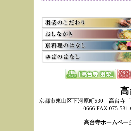
変
7/13
弊
粥
し
の
5/8
高
た
多
3/2
京
会
利
高
お
12/15
高
高
し
た
京都市東山区下河原町530 高台寺「ねね
来
ぜ
0666 FAX.075-
12/8
誠
1
高台寺ホームペー
10/20
高