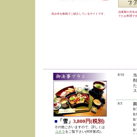
自家製の京生
高台寺を動画でご紹介しているサイトです。
てたお料理で
8/10
当
削
た
ス
8/3
圓
8
8
8
■
「雪」
3,800円(税別)
8
その他ございますので、詳しくは
8
コチラ
をご覧下さい(PDF形式)。
8