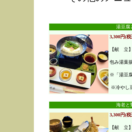
湯豆腐
3,300円(税
【献 立
包み湯葉
※「湯豆
※冷やし豆
海老と
3,300円(税
【献 立