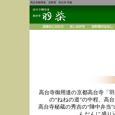
高台寺御用達 京料理 高台寺 羽柴
高台寺御用達の京都高台寺「羽
の“ねねの道”の中程、高
高台寺秘蔵の秀吉の“陣中弁当
んだんに盛り