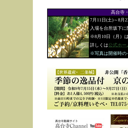
高台寺
7月11日(土)～8月
入場を台所坂下に
※8月10日（月）
詳しくは
公式ホー
※写真は開催時の