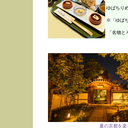
ゆばちり
※「ゆばち
「名物と
夏の京都を楽