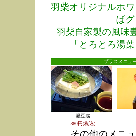
羽柴オリジナルホワ
ばグ
羽柴自家製の風味
「とろとろ湯葉
プラスメニ
湯豆腐
880円(税込)
その他のメニュ
●
●
●