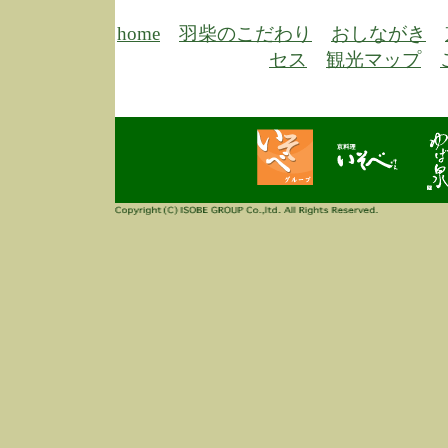
6/30
弊
膳
home
羽柴のこだわり
おしながき
5/26
昨
セス
観光マップ
定
改
ん
4/14
誠
3/3
高
多
春
す
当
ご
3/3
高
だ
多
春
当
ご
1/7
誠
2
来
info
毎