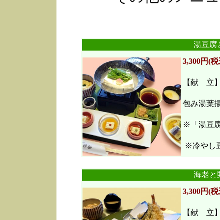
湯豆腐
3,300円(税
【献 立
包み湯葉
※「湯豆
※冷やし豆
海老と
3,300円(税
【献 立