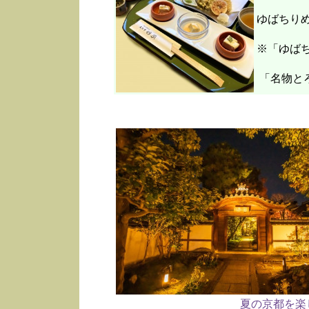
ゆばちり
※「ゆばち
「名物と
夏の京都を楽