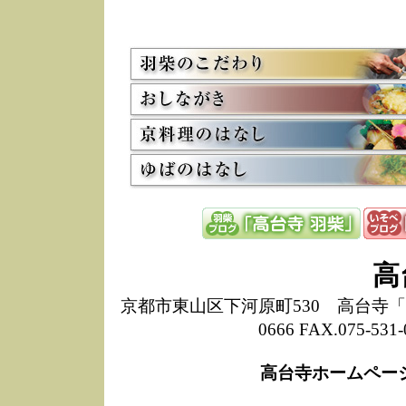
5/8
高
た
多
3/2
京
会
利
高
お
12/15
高
し
た
来
ぜ
12/8
誠
高
1
10/20
高
京都市東山区下河原町530 高台寺「ねね
期
0666 FAX.075-
前
当
高台寺ホームペー
8/18
高
し