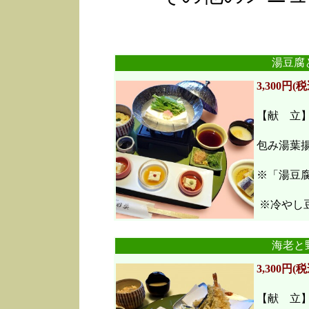
湯豆腐
3,300円(税
【献 立
包み湯葉
※「湯豆
※冷やし豆
海老と
3,300円(税
【献 立