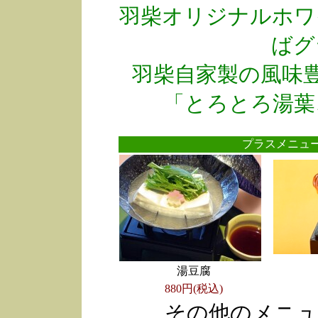
羽柴オリジナルホワ
ばグ
羽柴自家製の風味
「とろとろ湯葉
プラスメニ
湯豆腐
880円(税込)
その他のメニュ
●
●
●