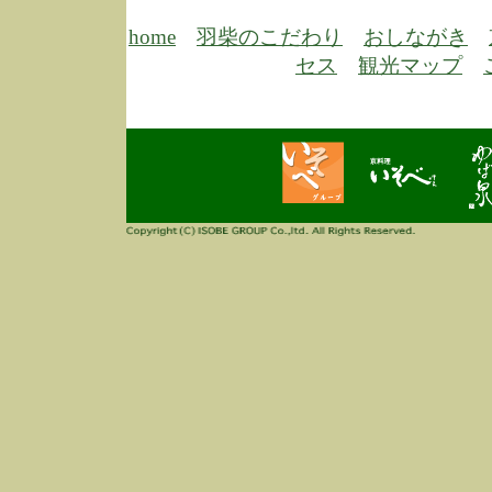
6/30
弊
膳
home
羽柴のこだわり
おしながき
5/26
昨
セス
観光マップ
定
改
ん
4/14
誠
3/3
高
多
春
す
当
ご
3/3
高
だ
多
春
当
ご
1/7
誠
2
来
info
毎