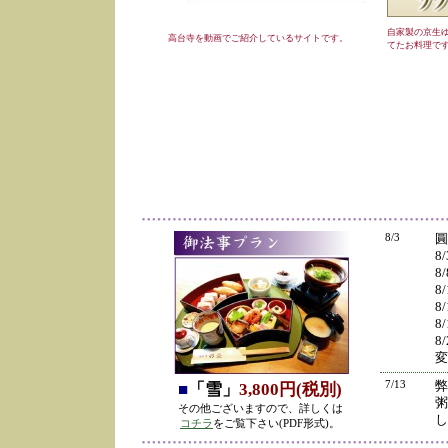
自家製の京生
高台寺を動画でご紹介しているサイトです。
てたお料理で
8/3
圓
8
8
8
8
8
8
変
7/13
弊
■
「雪」
3,800円(税別)
粥
その他ございますので、詳しくは
し
コチラ
をご覧下さい(PDF形式)。
の