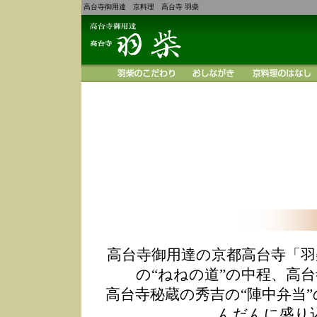
高台寺御用達 京料理 高台寺 羽柴
高台寺御用達の京都高台寺「羽
の“ねねの道”の中程、高
高台寺秘蔵の秀吉の“陣中弁当
んだんに盛り