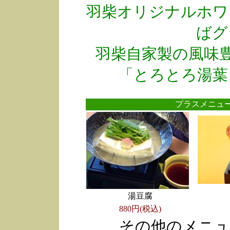
羽柴オリジナルホワ
ばグ
羽柴自家製の風味
「とろとろ湯葉
プラスメニ
湯豆腐
880円(税込)
その他のメニュ
●
●
●