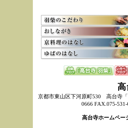
5/8
高
た
多
3/2
京
会
利
高
お
12/15
高
し
た
来
ぜ
12/8
誠
高
1
10/20
高
京都市東山区下河原町530 高台寺「ねね
期
0666 FAX.075-
前
当
高台寺ホームペー
8/18
高
し