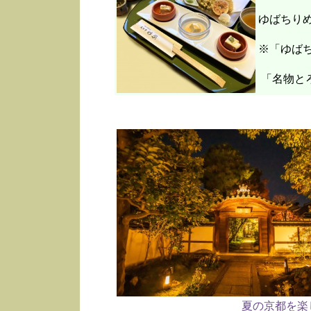
ゆばちり
※「ゆばち
「名物と
夏の京都を楽