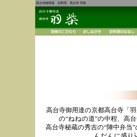
高台寺御用達 京料理 高台寺 羽柴
高台寺御用達の京都高台寺「羽
の“ねねの道”の中程、高
高台寺秘蔵の秀吉の“陣中弁当
んだんに盛り