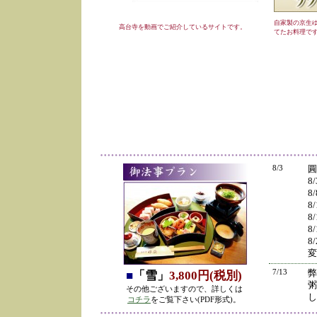
自家製の京生
高台寺を動画でご紹介しているサイトです。
てたお料理で
8/3
圓
8
8
8
8
8
8
変
7/13
弊
■
「雪」
3,800円(税別)
粥
その他ございますので、詳しくは
し
コチラ
をご覧下さい(PDF形式)。
の