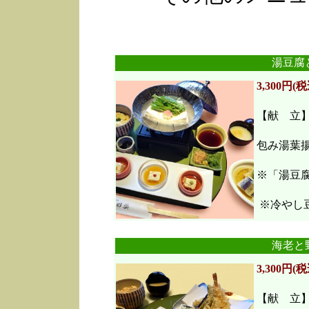
湯豆腐
3,300円(税
【献 立
包み湯葉
※「湯豆
※冷やし豆
海老と
3,300円(税
【献 立