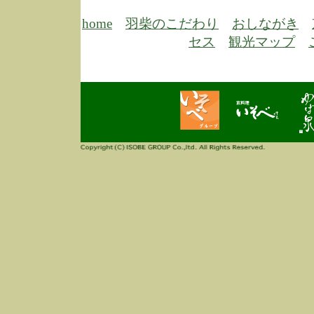
6/30
弊
膳
home
羽柴のこだわり
おしながき
5/26
昨
セス
観光マップ
定
改
ん
4/14
誠
3/3
高
多
春
す
当
ご
3/3
高
だ
多
春
当
ご
1/7
誠
2
来
info
毎