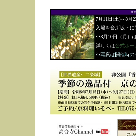
高
7月11日(土)～8月
入場を台所坂下に
※8月10日（月）
詳しくは
公式ホー
※写真は開催時の