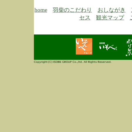
6/30
弊
膳
home
羽柴のこだわり
おしながき
5/26
昨
セス
観光マップ
定
改
ん
4/14
誠
3/3
高
多
春
す
当
ご
3/3
高
だ
多
春
当
ご
1/7
誠
2
来
info
毎