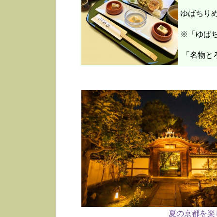
ゆばちり
※「ゆばち
「名物と
夏の京都を楽