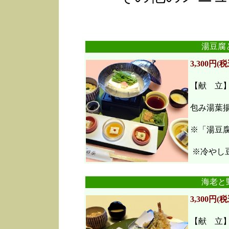
湯豆腐
3,300円(税
【献 立
包み湯葉
※「湯豆
※冷やし豆
海老と
3,300円(税
【献 立