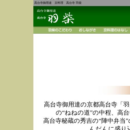
高台寺御用達 京料理 高台寺 羽柴
高台寺御用達の京都高台寺「羽
の“ねねの道”の中程、高
高台寺秘蔵の秀吉の“陣中弁当
んだんに盛り