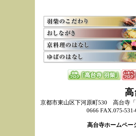
5/8
高
た
多
3/2
京
会
利
高
お
12/15
高
し
た
来
ぜ
12/8
誠
高
1
10/20
高
京都市東山区下河原町530 高台寺「ねね
期
0666 FAX.075-
前
当
高台寺ホームペー
8/18
高
し