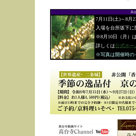
高
7月11日(土)～8月
入場を台所坂下に
※8月10日（月）
詳しくは
公式ホー
※写真は開催時の