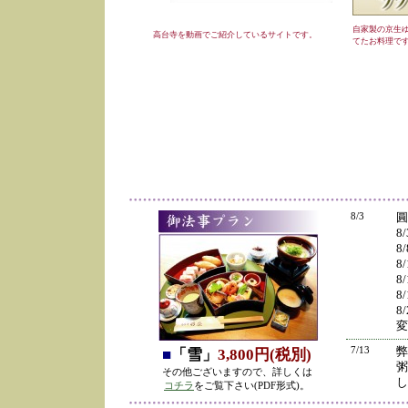
自家製の京生
高台寺を動画でご紹介しているサイトです。
てたお料理で
8/3
圓
8
8
8
8
8
8
変
7/13
弊
■
「雪」
3,800円(税別)
粥
その他ございますので、詳しくは
し
コチラ
をご覧下さい(PDF形式)。
の