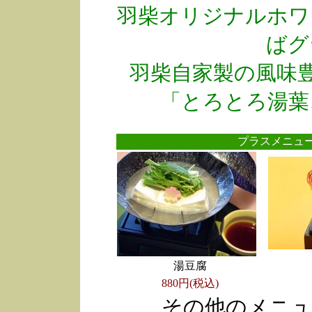
羽柴オリジナルホワ
ばグ
羽柴自家製の風味
「とろとろ湯葉
プラスメニ
湯豆腐
880円(税込)
その他のメニュ
●
●
●