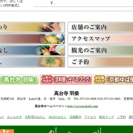
ので、詳しくは
す。
い(PDF形式)。
5/8
高台寺・圓徳院 春のライトアップ終了に伴い、表示を
多くのお客様にご利用いただき、ありがとうございまし
3/2
京料理いそべ担当・世界遺産二条城での特別昼食、高台
終了に伴い削除させていただきました。多くのお客様に
うございました。
高台寺・圓徳院・春の夜間ライトアップのお知らせを表
お越しの際のお食事に、ぜひ当店をご利用下さい。
12/15
高台寺・秋の夜間特別拝観終了に伴い、表示を削除させ
たくさんのお客様にお越しいただき、ありがとうござい
来年1月からの催しを2件表示させていただきました。
ぜひご予約下さい。
12/8
誠に勝手ながら12/10(水)臨時休業とさせていただきます
12/13(土)は寺院行事の為、休業とさせていただきます。
10/20
高台寺・圓徳院・秋の夜間特別拝観のお知らせを表示し
期間中はお昼の営業に加えて、夜も営業いたします。
高台寺
羽柴
前日までにご予約ください。
当日はお並びいただいた順に席へご案内いたします。
町530 高台寺「ねねの道」京・洛市「ねね」2F TEL.075-531-0666 FAX.075-531-0665 営業
8/18
高台寺・秋の夜の観月茶会と秋の夜間特別拝観のお知ら
高台寺ホームページ＞＞
http://www.kodaiji.com/
6/30
弊社グループ店舗、京料理いそべが担当いたします、「
わり
おしながき
京料理のはなし
ゆばのはなし
店舗案内
アクセス
観光マップ
ご予約
圓
らせを追加しました。
5/26
昨今の原材料費・燃料費・人件費等の高騰によりやむを
いただきます
。