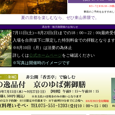
8/3～7と8/16.18～2
事前のご予約をおすすめし
夏の京都を楽しむなら、ぜひ東山界隈で。
●
高台寺・観月路開催のお知らせ
7月11日(土)～8月23日(日)までの18：00～22：00(最終受
入場を台所坂下に限定した特別料金での拝観となりま
※8月10日（月）は法要の為休止
詳しくは
公式ホームページ
をご確認ください
※写真は開催時のイメージです
●