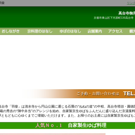
羽柴
リン
高台寺御用
京都市東山区下河原町530高台寺
高台寺「羽柴」は清水寺から円山公園に通じる石畳の“ねねの道”の中程、高台寺塔頭・圓徳
蔵の秀吉の“陣中弁当”のアレンジを始め、自家製京生ゆばをふんだんに盛り込んだ京湯葉
季ともどもに心ゆくまでご堪能いただけます。また、お帰りのお土産には自家製京生ゆばも
人気Ｎｏ．1
自家製生ゆば料理