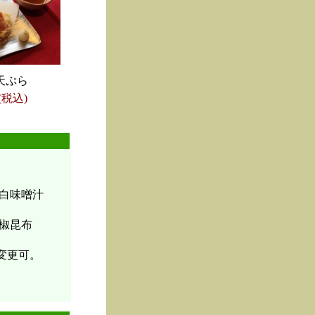
天ぷら
(税込)
白味噌汁
椒昆布
変更可。