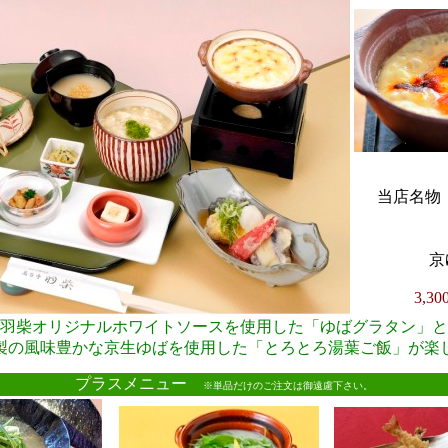
当店名物・
京
3,3
羽柴オリジナルホワイトソースを使用した「ゆばグラタン」と
製の風味豊かな京生ゆばを使用した「とろとろ湯葉ご飯」が楽
●
プラスメニュー
※単品だけのご注文は御遠慮下さい。