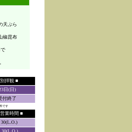
菜の天ぷら
山椒昆布
円で
。
別拝観 ■
23日(日)
5受付終了
料です
営業時間 ■
0(L.O.)
0(L.O.)