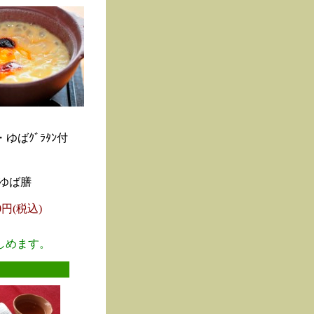
ゆばｸﾞﾗﾀﾝ付
ゆば膳
00円(税込)
しめます。