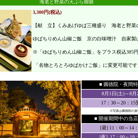
海老と野菜の天ぷら御膳
3,300円(税込)
【献 立】くみあげゆば三種盛り 海老と野
ゆばちりめん山椒ご飯 京の白味噌汁 自家製
※「ゆばちりめん山椒ご飯」をプラス税込385
「名物とろとろゆばかけご飯」に変更可能です
●
●
■ 圓徳院・
夜間特
8月1日(土
)～8月
17：30～20：1
※写真は圓徳院の資
■ 開催期間中の当店
[昼] 11：00～14：3
[夜] 17：00～19：3