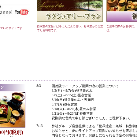
自家製の京生ゆばをふんだんに使い、彩り豊かに仕立
ご法事の際のお食事に、
しているサイトです。
てたお料理です。
せ。
●
8/3
圓徳院ライトアップ期間の夜の営業について
8/3(月)～8/7(金)昼営業のみ
8/8(土)～8/15(土)昼夜営業
8/16(日)昼営業のみ・夜満席
8/17(月)昼夜営業
8/18(火)～8/20(木)昼のみ営業
8/21(金)～8/23(日)昼夜営業
変則的な営業で申し訳ございません。ご理解下さい。
7/13
弊社グループ店舗提供による「世界遺産二条城 特別朝
お知らせと、夏のライトアップ期間のお知らせを表示し
800円(税別)
内容となっております。お越しになられる予定のお客様