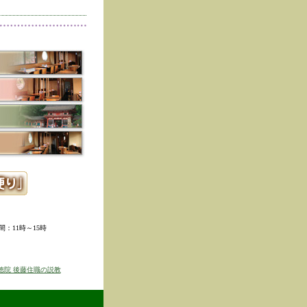
削除しました。
た。
寺冬の夜の茶会「夜咄」
ご利用いただきありがと
示しました。
ていただきました。
ました。
。
ました。
時間：11時～15時
せを表示しました
京のゆば粥御膳」のお知
徳院 後藤住職の説教
得ず、
価格改定をさせて