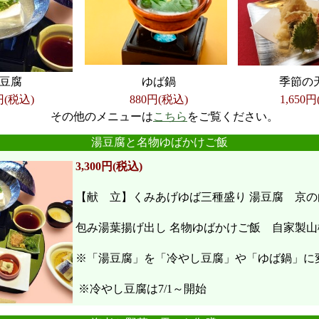
豆腐
ゆば鍋
季節の
円(税込)
880円(税込)
1,650
円
その他のメニューは
こちら
をご覧ください。
●
●
●
●
●
●
湯豆腐と名物ゆばかけご飯
3,300円(税込)
【献 立】くみあげゆば三種盛り 湯豆腐 京の
包み湯葉揚げ出し 名物ゆばかけご飯 自家製山
※「湯豆腐」を「冷やし豆腐」や「ゆば鍋」に
※冷やし豆腐は7/1～開始
●