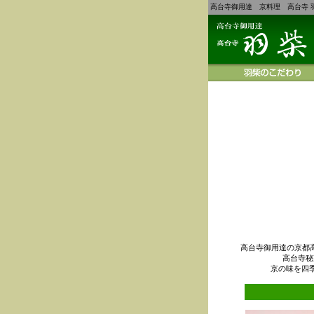
高台寺御用達 京料理 高台寺 
高台寺御用達の京都
高台寺秘
京の味を四