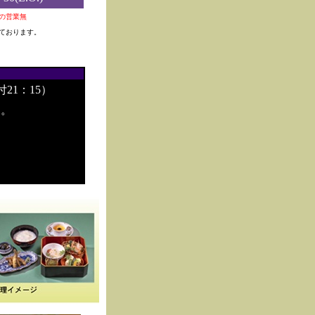
0夜の営業無
ております。
付21：15）
す。