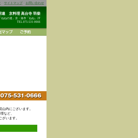
ク
サイトマップ
お問い合わせ
達 京料理 高台寺 羽柴
「ねねの道」京・洛市「ねね」2F
TEL.075-531-0666
院山内にございます。
料理など、
ございます。