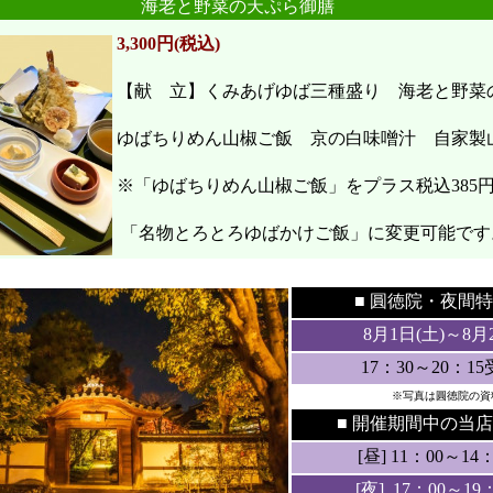
海老と野菜の天ぷら御膳
3,300円(税込)
【献 立】くみあげゆば三種盛り 海老と野
ゆばちりめん山椒ご飯 京の白味噌汁 自家製
※「ゆばちりめん山椒ご飯」をプラス税込385
「名物とろとろゆばかけご飯」に変更可能です
●
●
■ 圓徳院・
夜間特
8月1日(土
)～8月
17：30～20：1
※写真は圓徳院の資
■ 開催期間中の当店
[昼] 11：00～14：3
[夜] 17：00～19：3