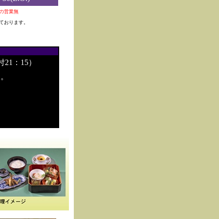
0夜の営業無
ております。
付21：15）
す。