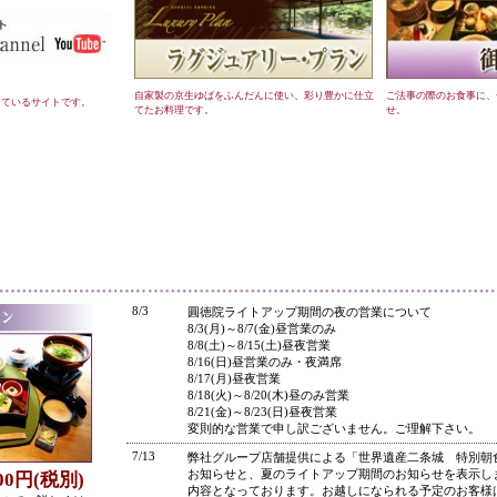
自家製の京生ゆばをふんだんに使い、彩り豊かに仕立
ご法事の際のお食事に、
しているサイトです。
てたお料理です。
せ。
●
8/3
圓徳院ライトアップ期間の夜の営業について
8/3(月)～8/7(金)昼営業のみ
8/8(土)～8/15(土)昼夜営業
8/16(日)昼営業のみ・夜満席
8/17(月)昼夜営業
8/18(火)～8/20(木)昼のみ営業
8/21(金)～8/23(日)昼夜営業
変則的な営業で申し訳ございません。ご理解下さい。
7/13
弊社グループ店舗提供による「世界遺産二条城 特別朝
お知らせと、夏のライトアップ期間のお知らせを表示し
800円(税別)
内容となっております。お越しになられる予定のお客様