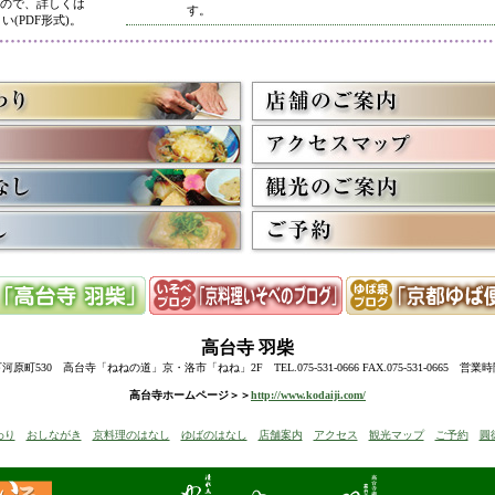
ので、詳しくは
す。
い(PDF形式)。
5/8
高台寺・圓徳院 春のライトアップ終了に伴い、表示を
多くのお客様にご利用いただき、ありがとうございまし
3/2
京料理いそべ担当・世界遺産二条城での特別昼食、高台
終了に伴い削除させていただきました。多くのお客様に
うございました。
高台寺・圓徳院・春の夜間ライトアップのお知らせを表
お越しの際のお食事に、ぜひ当店をご利用下さい。
12/15
高台寺・秋の夜間特別拝観終了に伴い、表示を削除させ
たくさんのお客様にお越しいただき、ありがとうござい
来年1月からの催しを2件表示させていただきました。
ぜひご予約下さい。
12/8
誠に勝手ながら12/10(水)臨時休業とさせていただきます
12/13(土)は寺院行事の為、休業とさせていただきます。
10/20
高台寺・圓徳院・秋の夜間特別拝観のお知らせを表示し
期間中はお昼の営業に加えて、夜も営業いたします。
高台寺
羽柴
前日までにご予約ください。
当日はお並びいただいた順に席へご案内いたします。
町530 高台寺「ねねの道」京・洛市「ねね」2F TEL.075-531-0666 FAX.075-531-0665 営業
8/18
高台寺・秋の夜の観月茶会と秋の夜間特別拝観のお知ら
高台寺ホームページ＞＞
http://www.kodaiji.com/
6/30
弊社グループ店舗、京料理いそべが担当いたします、「
わり
おしながき
京料理のはなし
ゆばのはなし
店舗案内
アクセス
観光マップ
ご予約
圓
らせを追加しました。
5/26
昨今の原材料費・燃料費・人件費等の高騰によりやむを
いただきます
。