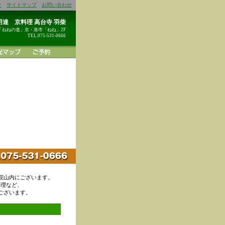
ク
サイトマップ
お問い合わせ
達 京料理 高台寺 羽柴
「ねねの道」京・洛市「ねね」2F
TEL.075-531-0666
院山内にございます。
料理など、
ございます。