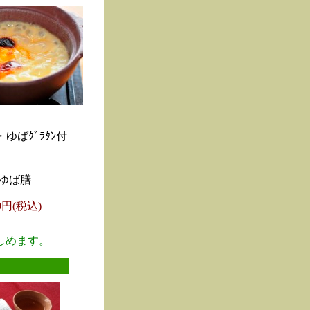
ゆばｸﾞﾗﾀﾝ付
ゆば膳
00円(税込)
しめます。