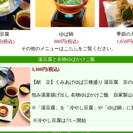
豆腐
ゆば鍋
季節の
円(税込)
880円(税込)
1,650
円
その他のメニューは
こちら
をご覧ください。
●
●
●
●
●
●
湯豆腐と名物ゆばかけご飯
3,300円(税込)
【献 立】くみあげゆば三種盛り 湯豆腐 京の
包み湯葉揚げ出し 名物ゆばかけご飯 自家製山
※「湯豆腐」を「冷やし豆腐」や「ゆば鍋」に
※冷やし豆腐は7/1～開始
●