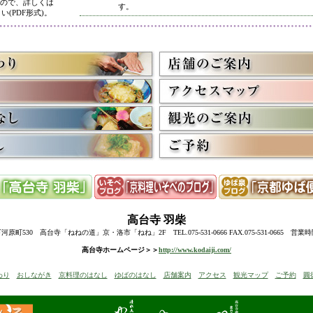
ので、詳しくは
す。
い(PDF形式)。
5/8
高台寺・圓徳院 春のライトアップ終了に伴い、表示を
多くのお客様にご利用いただき、ありがとうございまし
3/2
京料理いそべ担当・世界遺産二条城での特別昼食、高台
終了に伴い削除させていただきました。多くのお客様に
うございました。
高台寺・圓徳院・春の夜間ライトアップのお知らせを表
お越しの際のお食事に、ぜひ当店をご利用下さい。
12/15
高台寺・秋の夜間特別拝観終了に伴い、表示を削除させ
たくさんのお客様にお越しいただき、ありがとうござい
来年1月からの催しを2件表示させていただきました。
ぜひご予約下さい。
12/8
誠に勝手ながら12/10(水)臨時休業とさせていただきます
12/13(土)は寺院行事の為、休業とさせていただきます。
10/20
高台寺・圓徳院・秋の夜間特別拝観のお知らせを表示し
期間中はお昼の営業に加えて、夜も営業いたします。
高台寺
羽柴
前日までにご予約ください。
当日はお並びいただいた順に席へご案内いたします。
町530 高台寺「ねねの道」京・洛市「ねね」2F TEL.075-531-0666 FAX.075-531-0665 営業
8/18
高台寺・秋の夜の観月茶会と秋の夜間特別拝観のお知ら
高台寺ホームページ＞＞
http://www.kodaiji.com/
6/30
弊社グループ店舗、京料理いそべが担当いたします、「
わり
おしながき
京料理のはなし
ゆばのはなし
店舗案内
アクセス
観光マップ
ご予約
圓
らせを追加しました。
5/26
昨今の原材料費・燃料費・人件費等の高騰によりやむを
いただきます
。