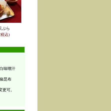
天ぷら
(税込)
白味噌汁
椒昆布
変更可。