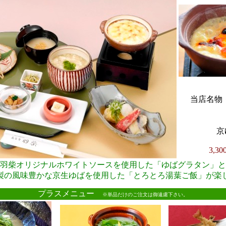
当店名物・
京
3,3
羽柴オリジナルホワイトソースを使用した「ゆばグラタン」と
製の風味豊かな京生ゆばを使用した「とろとろ湯葉ご飯」が楽
●
プラスメニュー
※単品だけのご注文は御遠慮下さい。