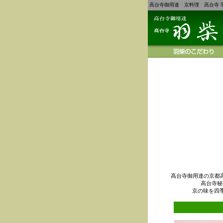
高台寺御用達 京料理 高台寺 
高台寺御用達の京都
高台寺秘
京の味を四