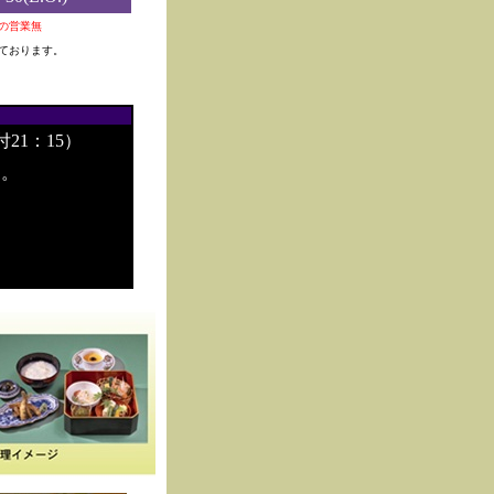
0夜の営業無
ております。
付21：15）
す。