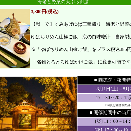
海老と野菜の天ぷら御膳
3,300円(税込)
【献 立】くみあげゆば三種盛り 海老と野
ゆばちりめん山椒ご飯 京の白味噌汁 自家製
※「ゆばちりめん山椒ご飯」をプラス税込385
「名物とろとろゆばかけご飯」に変更可能です
●
●
■ 圓徳院・
夜間特
8月1日(土
)～8月
17：30～20：1
※写真は圓徳院の資
■ 開催期間中の当店
[昼] 11：00～14：3
[夜] 17：00～19：3