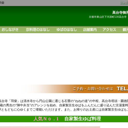
羽柴
リン
高台寺御用
京都市東山区下河原町530高台寺
高台寺「羽柴」は清水寺から円山公園に通じる石畳の“ねねの道”の中程、高台寺塔頭・圓徳
蔵の秀吉の“陣中弁当”のアレンジを始め、自家製京生ゆばをふんだんに盛り込んだ京湯葉
季ともどもに心ゆくまでご堪能いただけます。また、お帰りのお土産には自家製京生ゆばも
人気Ｎｏ．1
自家製生ゆば料理