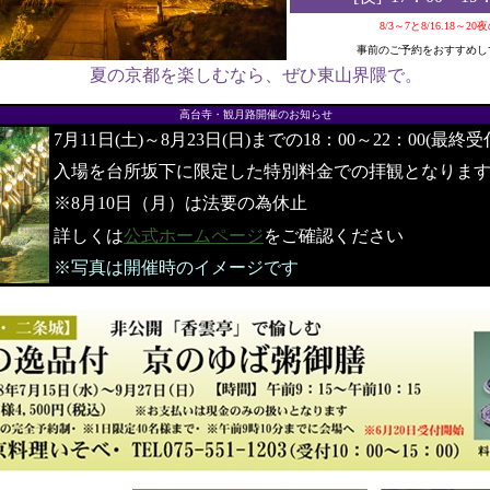
8/3～7と8/16.18～2
事前のご予約をおすすめし
夏の京都を楽しむなら、ぜひ東山界隈で。
●
高台寺・観月路開催のお知らせ
7月11日(土)～8月23日(日)までの18：00～22：00(最終受
入場を台所坂下に限定した特別料金での拝観となりま
※8月10日（月）は法要の為休止
詳しくは
公式ホームページ
をご確認ください
※写真は開催時のイメージです
●