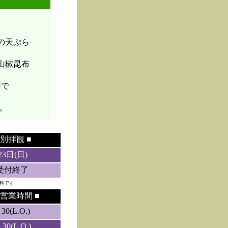
菜の天ぷら
山椒昆布
円で
。
別拝観 ■
23日(日)
5受付終了
料です
営業時間 ■
0(L.O.)
0(L.O.)