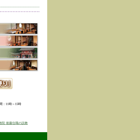
削除しました。
た。
寺冬の夜の茶会「夜咄」
ご利用いただきありがと
示しました。
ていただきました。
ました。
。
ました。
時間：11時～15時
せを表示しました
京のゆば粥御膳」のお知
徳院 後藤住職の説教
得ず、
価格改定をさせて