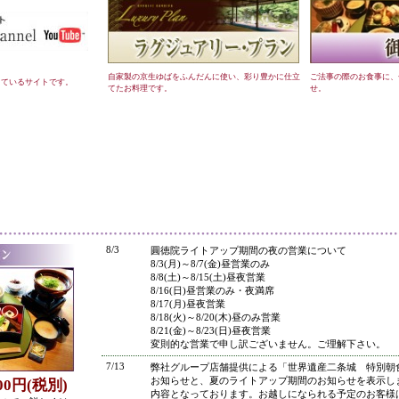
自家製の京生ゆばをふんだんに使い、彩り豊かに仕立
ご法事の際のお食事に、
しているサイトです。
てたお料理です。
せ。
●
8/3
圓徳院ライトアップ期間の夜の営業について
8/3(月)～8/7(金)昼営業のみ
8/8(土)～8/15(土)昼夜営業
8/16(日)昼営業のみ・夜満席
8/17(月)昼夜営業
8/18(火)～8/20(木)昼のみ営業
8/21(金)～8/23(日)昼夜営業
変則的な営業で申し訳ございません。ご理解下さい。
7/13
弊社グループ店舗提供による「世界遺産二条城 特別朝
お知らせと、夏のライトアップ期間のお知らせを表示し
800円(税別)
内容となっております。お越しになられる予定のお客様