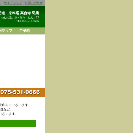
ク
サイトマップ
お問い合わせ
達 京料理 高台寺 羽柴
「ねねの道」京・洛市「ねね」2F
TEL.075-531-0666
院山内にございます。
料理など、
ございます。