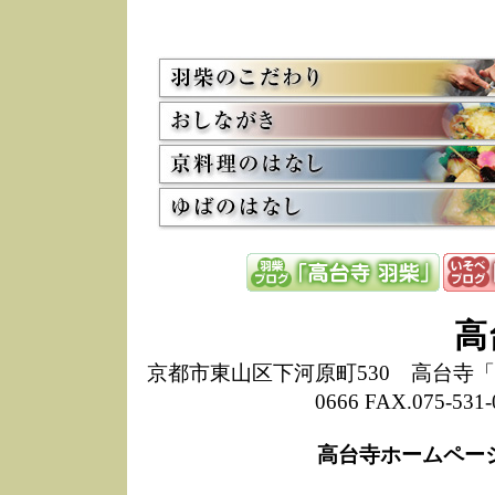
5/8
高
た
多
3/2
京
会
利
高
お
12/15
高
し
た
来
ぜ
12/8
誠
高
1
10/20
高
京都市東山区下河原町530 高台寺「ねね
期
0666 FAX.075-
前
当
高台寺ホームペー
8/18
高
し