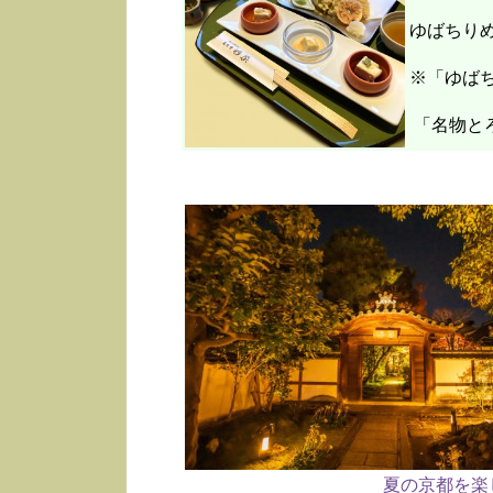
ゆばちり
※「ゆばち
「名物と
夏の京都を楽