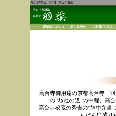
高台寺御用達 京料理 高台寺 羽柴
高台寺御用達の京都高台寺「羽
の“ねねの道”の中程、高
高台寺秘蔵の秀吉の“陣中弁当
んだんに盛り