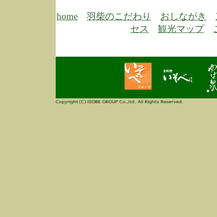
6/30
弊
膳
home
羽柴のこだわり
おしながき
5/26
昨
セス
観光マップ
定
改
ん
4/14
誠
3/3
高
多
春
す
当
ご
3/3
高
だ
多
春
当
ご
1/7
誠
2
来
info
毎