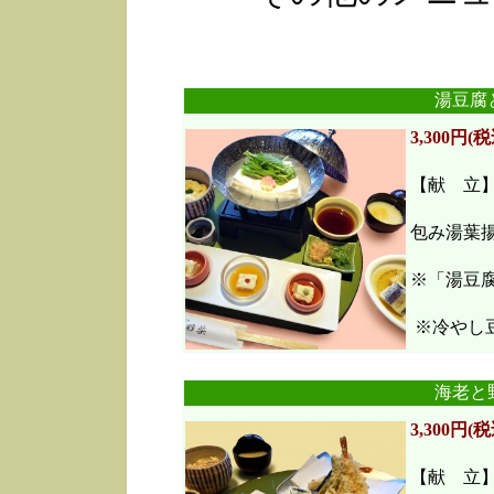
湯豆腐
3,300円(税
【献 立
包み湯葉
※「湯豆
※冷やし豆
海老と
3,300円(税
【献 立