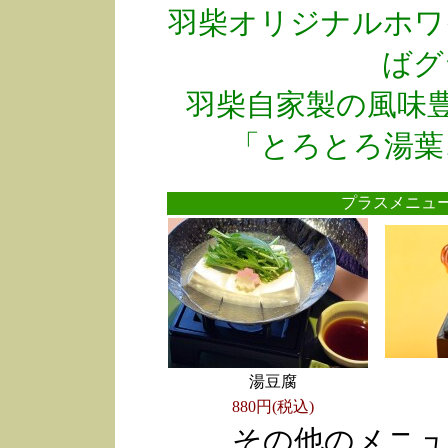
羽柴オリジナルホワ
ばグ
羽柴自家製の風味
「とろとろ湯葉
プラスメニ
湯豆腐
880円(税込)
その他のメニュ
●
●
●