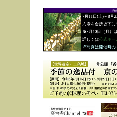
高
7月11日(土)～8月
入場を台所坂下に
※8月10日（月）
詳しくは
公式ホー
※写真は開催時の