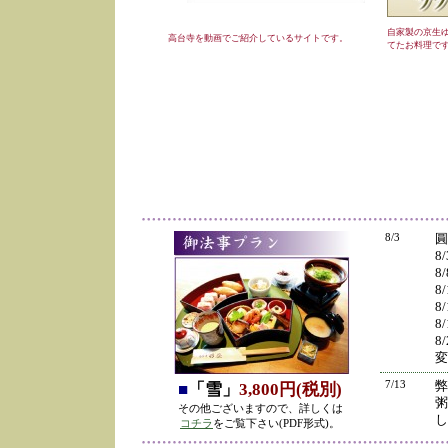
自家製の京生
高台寺を動画でご紹介しているサイトです。
てたお料理で
8/3
圓
8
8
8
8
8
8
変
7/13
弊
■
「雪」
3,800円(税別)
粥
その他ございますので、詳しくは
し
コチラ
をご覧下さい(PDF形式)。
の