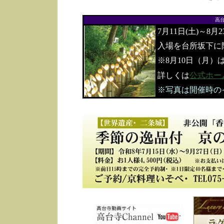
高
7月11日(土)～8月
入場を台所坂下に
※8月10日（月）
詳しくは
公式ホー
※写真は開催時の