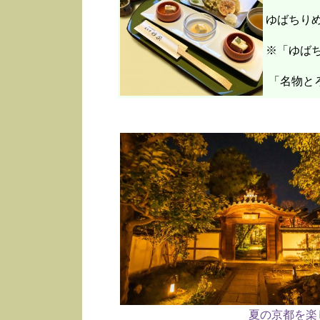
ゆばちり
※「ゆばち
「名物と
夏の京都を楽