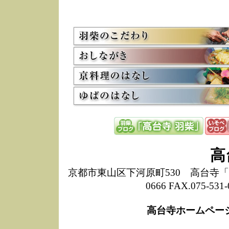
5/8
高
た
多
3/2
京
会
利
高
お
12/15
高
し
た
来
ぜ
12/8
誠
高
1
10/20
高
京都市東山区下河原町530 高台寺「ねね
期
0666 FAX.075-
前
当
高台寺ホームペー
8/18
高
し