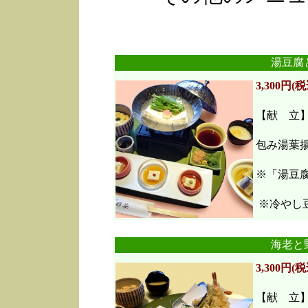
湯豆腐
3,300円(税
【献 立
包み湯葉
※「湯豆
※冷やし豆
海老と
3,300円(税
【献 立