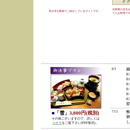
自家製の京生
高台寺を動画でご紹介しているサイトです。
てたお料理で
8/3
圓
8
8
8
8
8
8
変
7/13
弊
■
「雪」
3,800円(税別)
粥
その他ございますので、詳しくは
し
コチラ
をご覧下さい(PDF形式)。
の