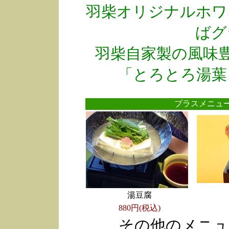
羽柴オリジナルホワ
ばグ
羽柴自家製の風味
「とろとろ湯葉
プラスメニ
湯豆腐
880円(税込)
その他のメニュ
●
●
●