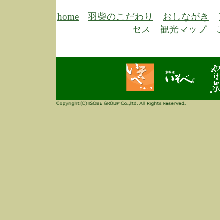
6/30
弊
膳
home
羽柴のこだわり
おしながき
5/26
昨
セス
観光マップ
定
改
ん
4/14
誠
3/3
高
多
春
す
当
ご
3/3
高
だ
多
春
当
ご
1/7
誠
2
来
info
毎