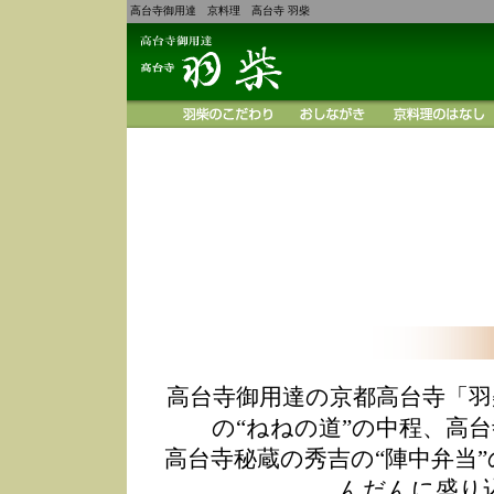
高台寺御用達 京料理 高台寺 羽柴
高台寺御用達の京都高台寺「羽
の“ねねの道”の中程、高
高台寺秘蔵の秀吉の“陣中弁当
んだんに盛り