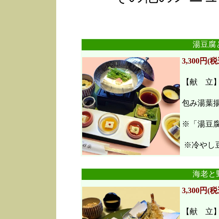
湯豆腐
3,300円(税
【献 立
包み湯葉
※「湯豆
※冷やし豆
海老と
3,300円(税
【献 立