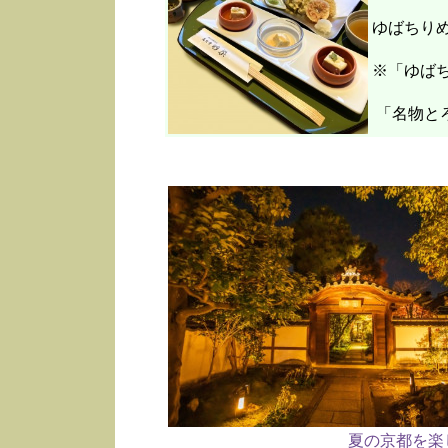
ゆばちり
※「ゆばち
「名物と
夏の京都を楽