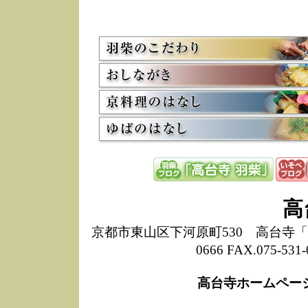
5/8
高
た
多
3/2
京
会
利
高
お
12/15
高
し
た
来
ぜ
12/8
誠
高
1
10/20
高
京都市東山区下河原町530 高台寺「ねね
期
0666 FAX.075-
前
当
高台寺ホームペー
8/18
高
し