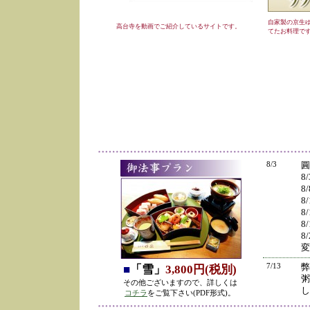
自家製の京生
高台寺を動画でご紹介しているサイトです。
てたお料理で
8/3
圓
8
8
8
8
8
8
変
7/13
弊
■
「雪」
3,800円(税別)
粥
その他ございますので、詳しくは
し
コチラ
をご覧下さい(PDF形式)。
の