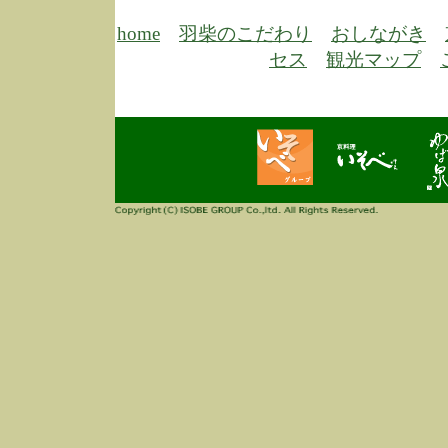
6/30
弊
膳
home
羽柴のこだわり
おしながき
5/26
昨
セス
観光マップ
定
改
ん
4/14
誠
3/3
高
多
春
す
当
ご
3/3
高
だ
多
春
当
ご
1/7
誠
2
来
info
毎