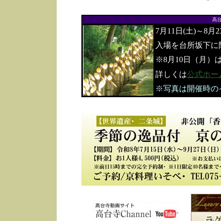
高
7月11日(土)～8月
入場を台所坂下に
※8月10日（月）
詳しくは
公式ホー
※写真は開催時の