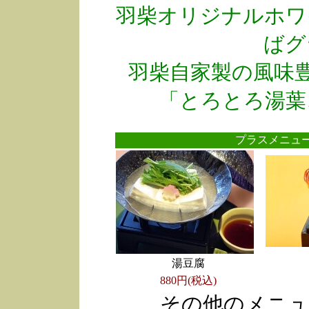
羽柴オリジナルホワ
ばグ
羽柴自家製の風味
「とろとろ湯葉
プラスメニ
湯豆腐
880円(税込)
その他のメニュ
●
●
●