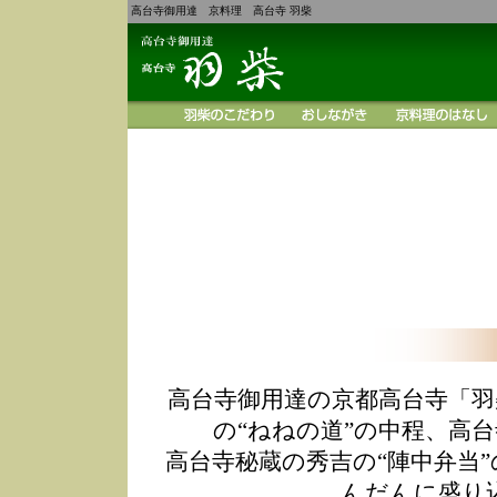
高台寺御用達 京料理 高台寺 羽柴
高台寺御用達の京都高台寺「羽
の“ねねの道”の中程、高
高台寺秘蔵の秀吉の“陣中弁当
んだんに盛り